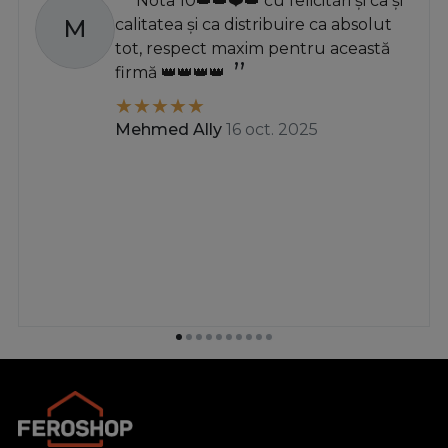
Nota 10👑👑❤️👑 cu felicitări și ca și
M
calitatea și ca distribuire ca absolut
tot, respect maxim pentru această
firmă 👑👑👑👑
Mehmed Ally
16 oct. 2025