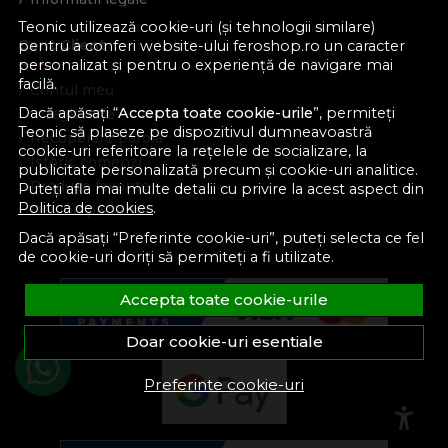
Teonic utilizează cookie-uri (și tehnologii similare)
Cont Client
pentru a conferi website-ului feroshop.ro un caracter
personalizat și pentru o experiență de navigare mai
facilă.
Contul meu
Dacă apăsați “
Accepta toate cookie-urile
”, permiteți
Inregistrare
Teonic să plaseze pe dispozitivul dumneavoastră
Recuperare parola
cookie-uri referitoare la rețelele de socializare, la
Istoric comenzi
publicitate personalizată precum și cookie-uri analitice.
Produse favorite
Puteți afla mai multe detalii cu privire la acest aspect din
Politica de cookies
.
Devino partener
Dacă apăsați “Preferinte cookie-uri”, puteți selecta ce fel
de cookie-uri doriți să permiteți a fi utilizate.
Accepta toate cookie-urile
Doar cookie-uri esentiale
Preferinte cookie-uri