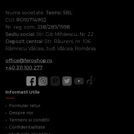
Nume societate:
Teonic SRL
CUI:
RO10714902
Nr. reg. com.:
J38/289/1998
Sediu social:
Str. Gib Mihăescu, Nr. 22
Depozit central:
Str. Râureni, nr. 106
Râmnicu Vâlcea, Jud. Vâlcea, România
office@feroshop.ro
+40 311 100 277
Informatii Utile
Formular retur
Despre noi
Termeni si conditii
Confidentialitate