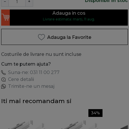
Disponibil in stoc
−
+
Adauga in cos
Livrare estimata: marți, 11 aug.
Adauga la Favorite
Costurile de livrare nu sunt incluse
Cum te putem ajuta?
Suna-ne: 031 11 00 277
Cere detalii
Trimite-ne un mesaj
Iti mai recomandam si
34%