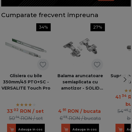
Cumparate frecvent impreuna
34%
27%
Glisiera cu bile
Balama aruncatoare
Suport po
350mm/45 PTO+SC -
semiaplicata cu
- 
VERSALITE Touch Pro
amotizor - SOLID
PLUS GTV
34
41
R
bu
02
91
45
33
RON
/ set
4
RON
/ bucata
54
14
73
50
RON
/ set
6
RON
/ bucata
bu
Adauga in cos
Adauga in cos
Ad