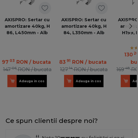
AXISPRO: Sertar cu
AXISPRO: Sertar cu
AXISPRO:
amortizare 40kg, H
amortizare 40kg, H
amortiz
86, L450mm - Alb
84, L350mm - Alb
H199, 
an
2
130
03
91
97
RON
/ bucata
83
RON
/ bucata
bu
06
14
48
147
RON
/ bucata
127
RON
/ bucata
169
R
Adauga in cos
Adauga in cos
Ad
Ce spun clientii despre noi?