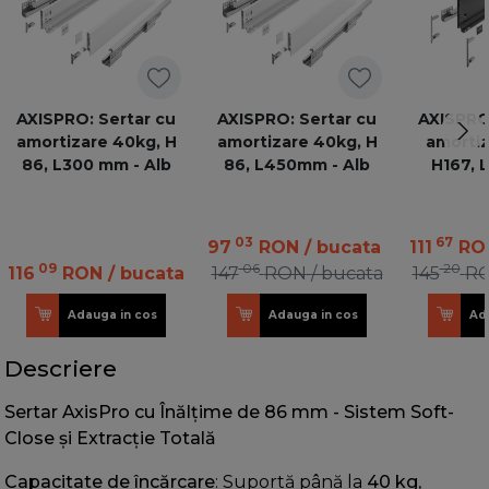
AXISPRO: Sertar cu
AXISPRO: Sertar cu
AXISPRO:
amortizare 40kg, H
amortizare 40kg, H
amortiz
86, L300 mm - Alb
86, L450mm - Alb
H167, 
an
03
67
97
RON
/ bucata
111
RO
09
06
20
116
RON
/ bucata
147
RON
/ bucata
145
R
Adauga in cos
Adauga in cos
Ad
Descriere
Sertar AxisPro cu Înălțime de 86 mm - Sistem Soft-
Close și Extracție Totală
Capacitate de încărcare
: Suportă până la
40 kg
,