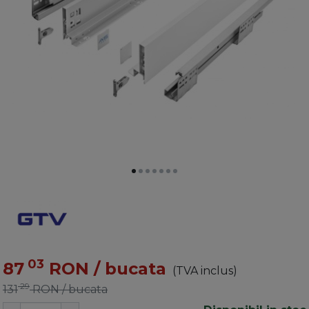
03
87
RON
/ bucata
(TVA inclus)
29
131
RON
/ bucata