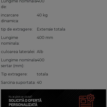
Lungime nominala
400
de
incarcare
40 kg
dinamica
tip de extragere
Extensie totala
Lungime
400 mm
nominala
culoarea lateralei
Alb
Lungime nominala
400
sertar (mm)
Tip extragere
totala
Sarcina suportata
40