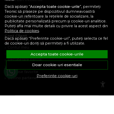
Harta site
Dacă apăsați “
Accepta toate cookie-urile
”, permiteți
Teonic să plaseze pe dispozitivul dumneavoastră
ANPC
cookie-uri referitoare la rețelele de socializare, la
Solutionarea litigiilor
publicitate personalizată precum și cookie-uri analitice.
Informatii legale
Puteți afla mai multe detalii cu privire la acest aspect din
Politica de cookies
.
Cont Client
Dacă apăsați “Preferinte cookie-uri”, puteți selecta ce fel
de cookie-uri doriți să permiteți a fi utilizate.
Contul meu
Inregistrare
Accepta toate cookie-urile
Recuperare parola
Doar cookie-uri esentiale
Istoric comenzi
Produse favorite
Preferinte cookie-uri
Devino partener