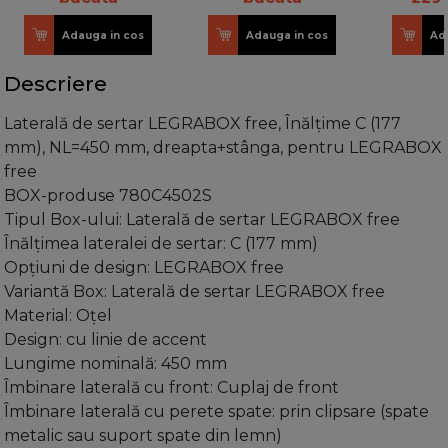
Adauga in cos
Adauga in cos
Ad
Descriere
Laterală de sertar LEGRABOX free, Înălţime C (177
mm), NL=450 mm, dreapta+stânga, pentru LEGRABOX
free
BOX-produse 780C4502S
Tipul Box-ului: Laterală de sertar LEGRABOX free
Înălţimea lateralei de sertar: C (177 mm)
Opţiuni de design: LEGRABOX free
Variantă Box: Laterală de sertar LEGRABOX free
Material: Oţel
Design: cu linie de accent
Lungime nominală: 450 mm
Îmbinare laterală cu front: Cuplaj de front
Îmbinare laterală cu perete spate: prin clipsare (spate
metalic sau suport spate din lemn)