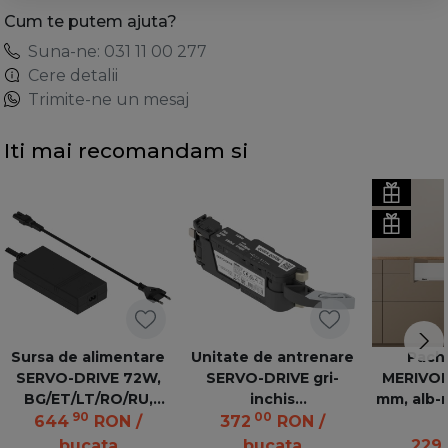
Cum te putem ajuta?
Suna-ne: 031 11 00 277
Cere detalii
Trimite-ne un mesaj
Iti mai recomandam si
Sursa de alimentare
Unitate de antrenare
Pach
SERVO-DRIVE 72W,
SERVO-DRIVE gri-
MERIVOB
BG/ET/LT/RO/RU,
inchis
mm, alb-
90
00
negru ( cu cablu
Z10A3000.04ANTR-
BLU
644
RON
/
372
RON
/
retea C)
EH 20 TGR
bucata
bucata
229