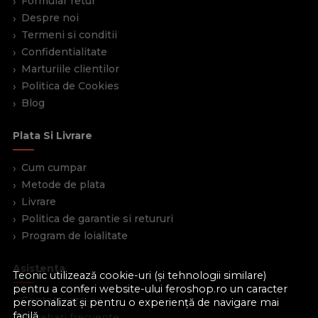
Formular retur
Despre noi
Termeni si conditii
Confidentialitate
Marturiile clientilor
Politica de Cookies
Blog
Plata Si Livrare
Cum cumpar
Metode de plata
Livrare
Politica de garantie si retururi
Program de loialitate
Asistenta
Teonic utilizează cookie-uri (și tehnologii similare)
pentru a conferi website-ului feroshop.ro un caracter
Contacteaza-ne
personalizat și pentru o experiență de navigare mai
facilă.
Intrebari frecvente