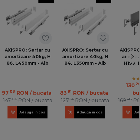
AXISPRO: Sertar cu
AXISPRO: Sertar cu
AXISPRO:
amortizare 40kg, H
amortizare 40kg, H
amortiz
86, L450mm - Alb
84, L350mm - Alb
H199, 
an
2
130
03
91
97
RON
/ bucata
83
RON
/ bucata
bu
06
14
48
147
RON
/ bucata
127
RON
/ bucata
169
R
Adauga in cos
Adauga in cos
Ad