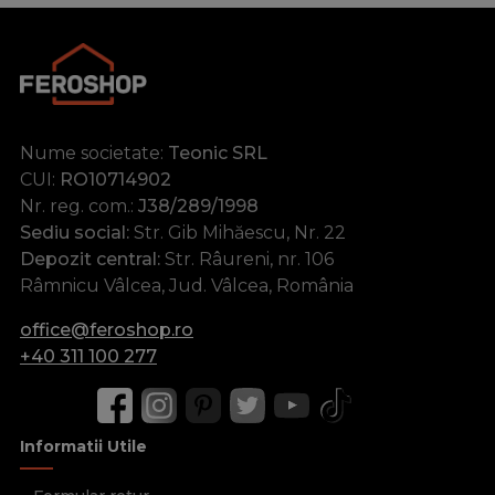
Nume societate:
Teonic SRL
CUI:
RO10714902
Nr. reg. com.:
J38/289/1998
Sediu social:
Str. Gib Mihăescu, Nr. 22
Depozit central:
Str. Râureni, nr. 106
Râmnicu Vâlcea, Jud. Vâlcea, România
office@feroshop.ro
+40 311 100 277
Informatii Utile