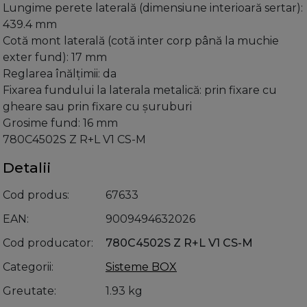
Lungime perete laterală (dimensiune interioară sertar):
439.4 mm
Cotă mont laterală (cotă inter corp până la muchie
exter fund): 17 mm
Reglarea înălţimii: da
Fixarea fundului la laterala metalică: prin fixare cu
gheare sau prin fixare cu şuruburi
Grosime fund: 16 mm
780C4502S Z R+L V1 CS-M
Detalii
Cod produs
67633
EAN
9009494632026
Cod producator
780C4502S Z R+L V1 CS-M
Categorii
Sisteme BOX
Greutate
1.93 kg