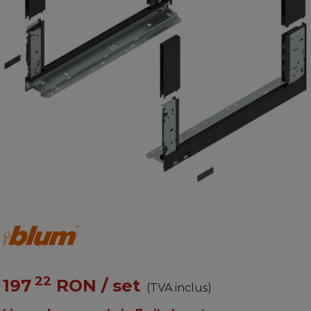
22
197
RON
/ set
(TVA inclus)