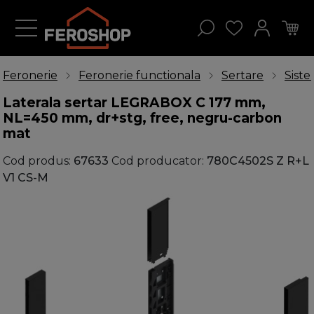
Feronerie
Feronerie functionala
Sertare
Sist
Laterala sertar LEGRABOX C 177 mm,
NL=450 mm, dr+stg, free, negru-carbon
mat
Cod produs:
67633
Cod producator:
780C4502S Z R+L
V1 CS-M