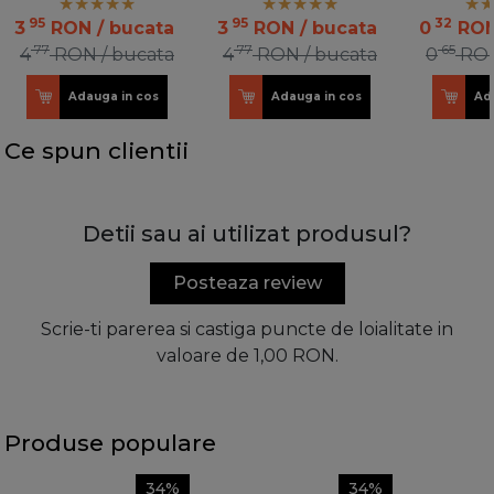
100 OR
100 OR
95
95
32
3
RON
/ bucata
3
RON
/ bucata
0
RO
77
77
65
4
RON
/ bucata
4
RON
/ bucata
0
RO
Adauga in cos
Adauga in cos
Ad
Ce spun clientii
Detii sau ai utilizat produsul?
Posteaza review
Scrie-ti parerea si castiga puncte de loialitate in
valoare de 1,00 RON.
Produse populare
34%
34%