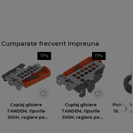
Cumparate frecvent impreuna
17%
17%
Cuplaj glisiere
Cuplaj glisiere
Picior ni
TANDEM, tipurile
TANDEM, tipurile
19, cu p
5X0H, reglare pe
5X0H, reglare pe
inaltime, stanga
inaltime, dreapta,
T51.1700.04KUPP L
T51.1700.04KUPP R