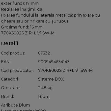
exter fund): 17 mm
Reglarea înălţimii: da
Fixarea fundului la laterala metalică: prin fixare cu
gheare sau prin fixare cu şuruburi
Grosime fund: 16 mm
770K6002S Z R+L V1 SW-M
Detalii
Cod produs
67532
EAN
9009494634143
Cod producator
770K6002S Z R+L V1 SW-M
Categorii
Sisteme BOX
Greutate
2.48 kg
Brand
Blum
Atribute Blum