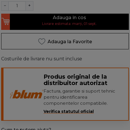
−
+
Adauga in cos
Livrare estimata: marți, 01 sept.
Adauga la Favorite
Costurile de livrare nu sunt incluse
Produs original de la
distribuitor autorizat
Factura, garantie si suport tehnic
pentru identificarea
componentelor compatibile.
Verifica statutul oficial
Cum te putem ajuta?