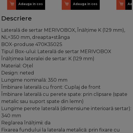
Adauga in cos
Adauga in cos
Ad
Descriere
Laterală de sertar MERIVOBOX, Înălţime K (129 mm),
NL=350 mm, dreapta+stânga
BOX-produse 470K3502S
Tipul Box-ului: Laterală de sertar MERIVOBOX
Înălţimea lateralei de sertar: K (129 mm)
Material: Oţel
Design: neted
Lungime nominală: 350 mm
Îmbinare laterală cu front: Cuplaj de front
Îmbinare laterală cu perete spate: prin clipsare (spate
metalic sau suport spate din lemn)
Lungime perete laterală (dimensiune interioară sertar):
340 mm
Reglarea înălţimii: da
Fixarea fundului la laterala metalică: prin fixare cu