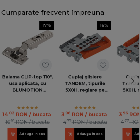
Cumparate frecvent impreuna
17%
16%
Balama CLIP-top 110*,
Cuplaj glisiere
Cuplaj
usa aplicata, cu
TANDEM, tipurile
TANDEM,
BLUMOTION
5X0H, reglare pe
5X0H, 
incorporat
inaltime, stanga
inaltim
T51.1700.04KUPP L
T51.170
100 OR
10
02
96
96
14
RON
/ bucata
3
RON
/ bucata
3
RO
91
77
77
16
RON
/ bucata
4
RON
/ bucata
4
RO
Adauga in cos
Adauga in cos
Ad