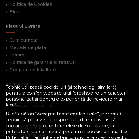
Politica de Cookies
Blog
Plata Si Livrare
Cum cumpar
Metode de plata
Livrare
Politica de garantie si retururi
Program de loialitate
Asistenta
Teonic utilizează cookie-uri (și tehnologii similare)
pentru a conferi website-ului feroshop.ro un caracter
Contacteaza-ne
personalizat și pentru o experiență de navigare mai
facilă.
Intrebari frecvente
Harta site
Dacă apăsați “
Accepta toate cookie-urile
”, permiteți
Teonic să plaseze pe dispozitivul dumneavoastră
ANPC
cookie-uri referitoare la rețelele de socializare, la
Solutionarea litigiilor
publicitate personalizată precum și cookie-uri analitice.
Informatii legale
Puteți afla mai multe detalii cu privire la acest aspect din