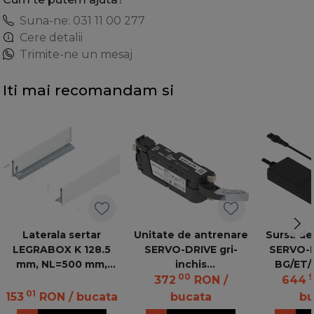
Suna-ne: 031 11 00 277
Cere detalii
Trimite-ne un mesaj
Iti mai recomandam si
Laterala sertar
Unitate de antrenare
Sursa de
LEGRABOX K 128.5
SERVO-DRIVE gri-
SERVO-D
mm, NL=500 mm,
inchis
BG/ET/
00
9
dr+stg, pure, alb-
Z10A3000.04ANTR-
negru 
372
RON
/
644
matase mat
EH 20 TGR
re
01
153
RON
/ bucata
bucata
bu