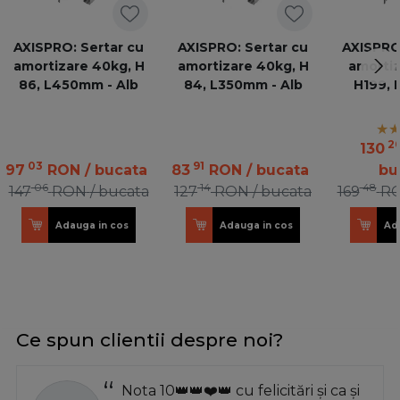
AXISPRO: Sertar cu
AXISPRO: Sertar cu
AXISPRO:
amortizare 40kg, H
amortizare 40kg, H
amortiz
86, L450mm - Alb
84, L350mm - Alb
H199, 
an
2
130
03
91
97
RON
/ bucata
83
RON
/ bucata
bu
06
14
48
147
RON
/ bucata
127
RON
/ bucata
169
R
Adauga in cos
Adauga in cos
Ad
Ce spun clientii despre noi?
Nota 10👑👑❤️👑 cu felicitări și ca și