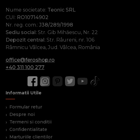
Nume societate:
Teonic SRL
CUI:
RO10714902
Nr. reg. com.:
J38/289/1998
Sediu social:
Str. Gib Mihăescu, Nr. 22
Depozit central:
Str. Râureni, nr. 106
Râmnicu Vâlcea, Jud. Vâlcea, România
office@feroshop.ro
+40 311 100 277
Informatii Utile
Formular retur
Despre noi
Termeni si conditii
Confidentialitate
Marturiile clientilor