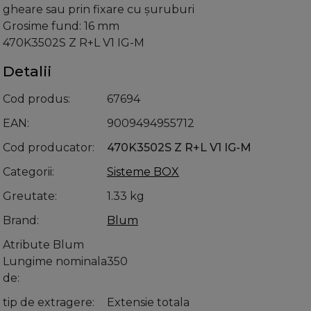
gheare sau prin fixare cu şuruburi
Grosime fund: 16 mm
470K3502S Z R+L V1 IG-M
Detalii
Cod produs
67694
EAN
9009494955712
Cod producator
470K3502S Z R+L V1 IG-M
Categorii
Sisteme BOX
Greutate
1.33 kg
Brand
Blum
Atribute Blum
Lungime nominala
350
de
tip de extragere
Extensie totala