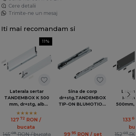
Cere detalii
Trimite-ne un mesaj
Iti mai recomandam si
11%
Laterala sertar
Sina de corp
Latera
TANDEMBOX K 500
dr+stg,TANDEMBOX
MERI
mm, dr+stg, alb
TIP-ON BLUMOTION,
500mm, d
sidefat Intivo/Antaro
400mm, 30kg,
orion
578.4001M
72
6
127
RON
/
133
bucata
bu
08
95
03
145
RON
/ bucata
99
RON
/ set
152
R