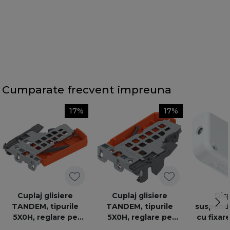
Cumparate frecvent impreuna
17%
17%
Cuplaj glisiere
Cuplaj glisiere
Dis
TANDEM, tipurile
TANDEM, tipurile
suspenda
5X0H, reglare pe
5X0H, reglare pe
cu fixar
inaltime, stanga
inaltime, dreapta,
Alb 48N0