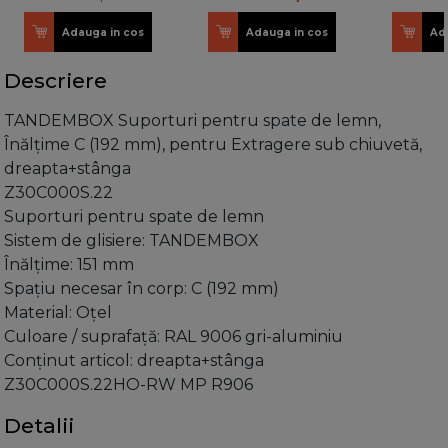
Adauga in cos
Adauga in cos
Ad
Descriere
TANDEMBOX Suporturi pentru spate de lemn,
Înălţime C (192 mm), pentru Extragere sub chiuvetă,
dreapta+stânga
Z30C000S.22
Suporturi pentru spate de lemn
Sistem de glisiere: TANDEMBOX
Înălţime: 151 mm
Spaţiu necesar în corp: C (192 mm)
Material: Oţel
Culoare / suprafaţă: RAL 9006 gri-aluminiu
Conţinut articol: dreapta+stânga
Z30C000S.22HO-RW MP R906
Detalii