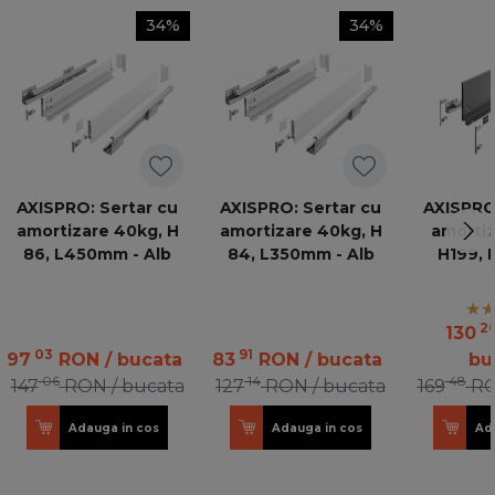
34%
34%
AXISPRO: Sertar cu
AXISPRO: Sertar cu
AXISPRO:
amortizare 40kg, H
amortizare 40kg, H
amortiz
86, L450mm - Alb
84, L350mm - Alb
H199, 
an
2
130
03
91
97
RON
/ bucata
83
RON
/ bucata
bu
06
14
48
147
RON
/ bucata
127
RON
/ bucata
169
R
Adauga in cos
Adauga in cos
Ad