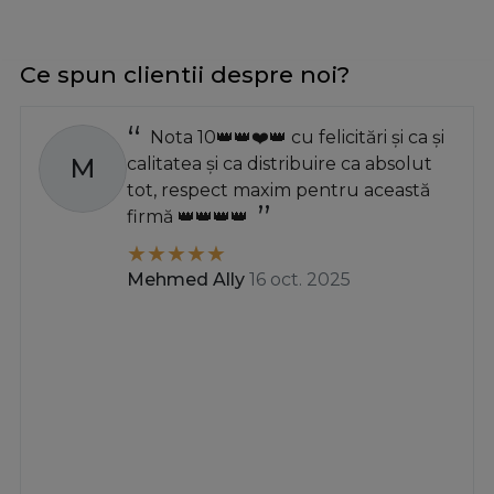
Ce spun clientii despre noi?
Nota 10👑👑❤️👑 cu felicitări și ca și
M
calitatea și ca distribuire ca absolut
tot, respect maxim pentru această
firmă 👑👑👑👑
Mehmed Ally
16 oct. 2025