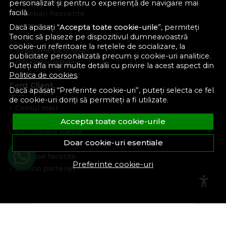
Contacteaza-ne
personalizat și pentru o experiență de navigare mai
facilă.
Intrebari frecvente
Harta site
Dacă apăsați “
Accepta toate cookie-urile
”, permiteți
Teonic să plaseze pe dispozitivul dumneavoastră
ANPC
cookie-uri referitoare la rețelele de socializare, la
Solutionarea litigiilor
publicitate personalizată precum și cookie-uri analitice.
Informatii legale
Puteți afla mai multe detalii cu privire la acest aspect din
Politica de cookies
.
Cont Client
Dacă apăsați “Preferinte cookie-uri”, puteți selecta ce fel
de cookie-uri doriți să permiteți a fi utilizate.
Contul meu
Inregistrare
Accepta toate cookie-urile
Recuperare parola
Doar cookie-uri esentiale
Istoric comenzi
Produse favorite
Preferinte cookie-uri
Devino partener