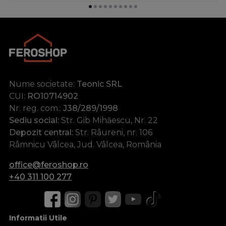
Nume societate:
Teonic SRL
CUI:
RO10714902
Nr. reg. com.:
J38/289/1998
Sediu social:
Str. Gib Mihăescu, Nr. 22
Depozit central:
Str. Râureni, nr. 106
Râmnicu Vâlcea, Jud. Vâlcea, România
office@feroshop.ro
+40 311 100 277
Informatii Utile