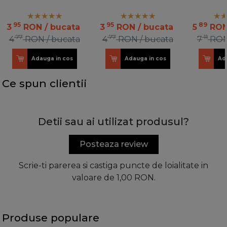
T51.1700.04KUPP L
T51.1700.04KUPP R
R2
100 OR
100 OR
95
95
89
3
RON
/ bucata
3
RON
/ bucata
5
RO
77
77
11
4
RON
/ bucata
4
RON
/ bucata
7
RO
Adauga in cos
Adauga in cos
Ad
Ce spun clientii
Detii sau ai utilizat produsul?
Posteaza review
Scrie-ti parerea si castiga puncte de loialitate in
valoare de 1,00 RON.
Produse populare