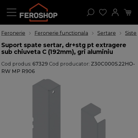
Feronerie
Feronerie functionala
Sertare
Sist
Suport spate sertar, dr+stg pt extragere
sub chiuveta C (192mm), gri aluminiu
Cod produs:
67329
Cod producator:
Z30C000S.22HO-
RW MP R906