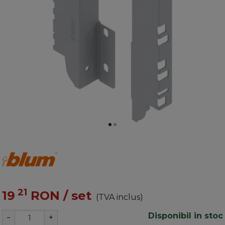
21
19
RON
/ set
(TVA inclus)
Disponibil in stoc
−
+