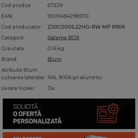
Cod produs
67329
EAN
9009494298970
Cod producator
Z30C000S.22HO-RW MP R906
Categorii
Sisteme BOX
Greutate
0.16 kg
Brand
Blum
Atribute Blum
culoarea lateralei
RAL 9006 gri aluminiu
Livrare locker
Da