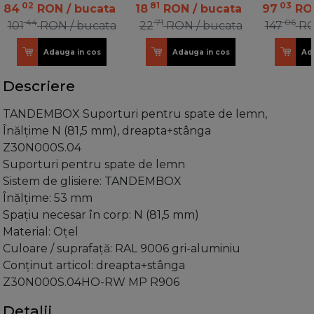
02
81
03
84
RON
/ bucata
18
RON
/ bucata
97
RO
44
71
06
101
RON
/ bucata
22
RON
/ bucata
147
R
Adauga in cos
Adauga in cos
Ad
Descriere
TANDEMBOX Suporturi pentru spate de lemn,
Înălţime N (81,5 mm), dreapta+stânga
Z30N000S.04
Suporturi pentru spate de lemn
Sistem de glisiere: TANDEMBOX
Înălţime: 53 mm
Spaţiu necesar în corp: N (81,5 mm)
Material: Oţel
Culoare / suprafaţă: RAL 9006 gri-aluminiu
Conţinut articol: dreapta+stânga
Z30N000S.04HO-RW MP R906
Detalii