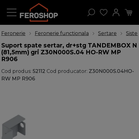
Feronerie
Feronerie functionala
Sertare
Sist
Suport spate sertar, dr+stg TANDEMBOX N
(81,5mm) gri Z30N000S.04 HO-RW MP
R906
Cod produs:
52112
Cod producator:
Z30N000S.04HO-
RW MP R906