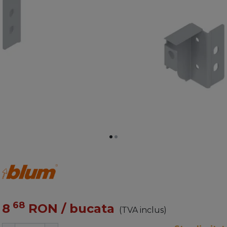
68
8
RON
/ bucata
(TVA inclus)