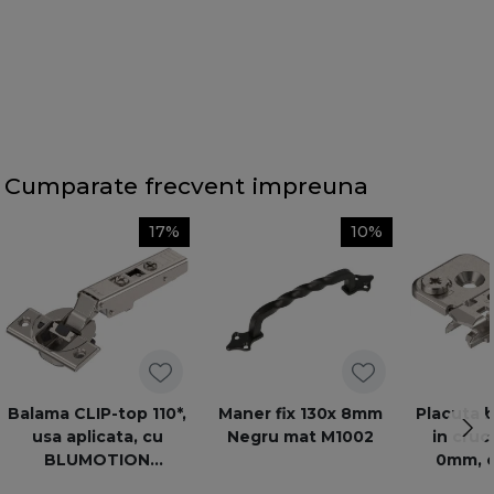
Cumparate frecvent impreuna
17%
10%
Balama CLIP-top 110*,
Maner fix 130x 8mm
Placuta 
usa aplicata, cu
Negru mat M1002
in cruc
BLUMOTION
0mm, e
incorporat
nichelat