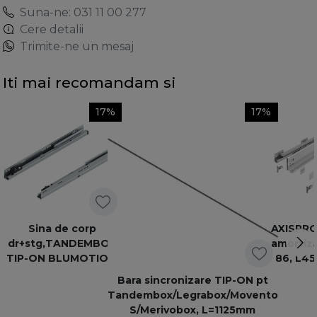
Suna-ne: 031 11 00 277
Cere detalii
Trimite-ne un mesaj
Iti mai recomandam si
17%
17%
Sina de corp
AXISPRO:
dr+stg,TANDEMBOX
amortiza
TIP-ON BLUMOTION,
86, L45
500mm, 30kg,
Bara sincronizare TIP-ON pt
578.5001M
Tandembox/Legrabox/Movento
S/Merivobox, L=1125mm