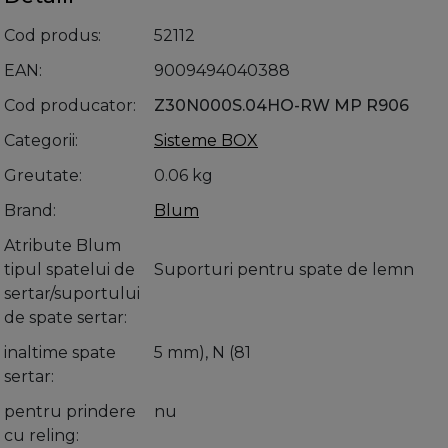
Cod produs
52112
EAN
9009494040388
Cod producator
Z30N000S.04HO-RW MP R906
Categorii
Sisteme BOX
Greutate
0.06 kg
Brand
Blum
Atribute Blum
tipul spatelui de
Suporturi pentru spate de lemn
sertar/suportului
de spate sertar
inaltime spate
5 mm), N (81
sertar
pentru prindere
nu
cu reling