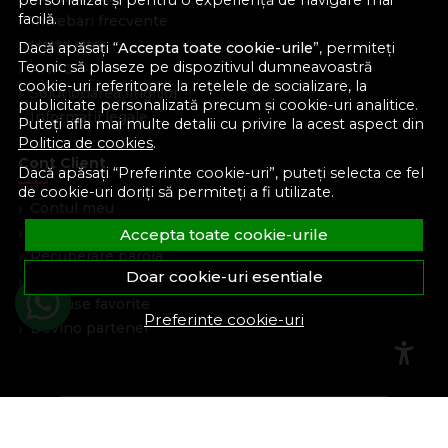
personalizat și pentru o experiență de navigare mai
facilă.
Intrebari frecvente
Harta site
Dacă apăsați “
Accepta toate cookie-urile
”, permiteți
Teonic să plaseze pe dispozitivul dumneavoastră
ANPC
cookie-uri referitoare la rețelele de socializare, la
Solutionarea litigiilor
publicitate personalizată precum și cookie-uri analitice.
Informatii legale
Puteți afla mai multe detalii cu privire la acest aspect din
Politica de cookies
.
Cont Client
Dacă apăsați “Preferinte cookie-uri”, puteți selecta ce fel
de cookie-uri doriți să permiteți a fi utilizate.
Contul meu
Inregistrare
Accepta toate cookie-urile
Recuperare parola
Doar cookie-uri esentiale
Istoric comenzi
Produse favorite
Preferinte cookie-uri
Devino partener