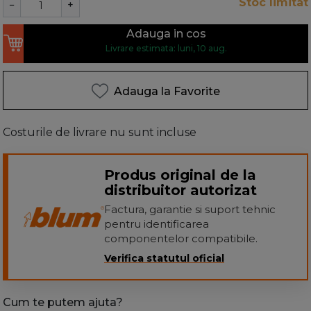
Stoc limitat
−
+
Adauga in cos
Livrare estimata: luni, 10 aug.
Adauga la Favorite
Costurile de livrare nu sunt incluse
Produs original de la
distribuitor autorizat
Factura, garantie si suport tehnic
pentru identificarea
componentelor compatibile.
Verifica statutul oficial
Cum te putem ajuta?