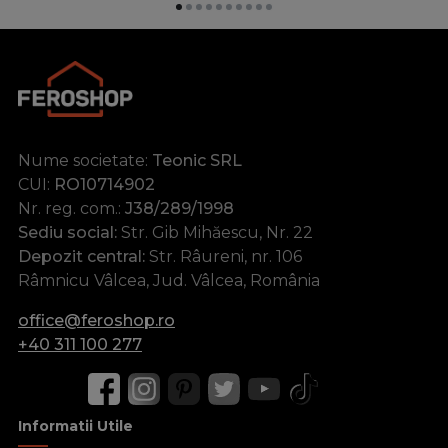
Nume societate:
Teonic SRL
CUI:
RO10714902
Nr. reg. com.:
J38/289/1998
Sediu social:
Str. Gib Mihăescu, Nr. 22
Depozit central:
Str. Râureni, nr. 106
Râmnicu Vâlcea, Jud. Vâlcea, România
office@feroshop.ro
+40 311 100 277
Informatii Utile