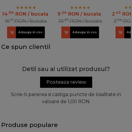
00
24
43
14
RON
/ bucata
9
RON
/ bucata
2
RO
91
27
94
16
RON
/ bucata
10
RON
/ bucata
2
RO
Adauga in cos
Adauga in cos
Ad
Ce spun clientii
Detii sau ai utilizat produsul?
Posteaza review
Scrie-ti parerea si castiga puncte de loialitate in
valoare de 1,00 RON.
Produse populare