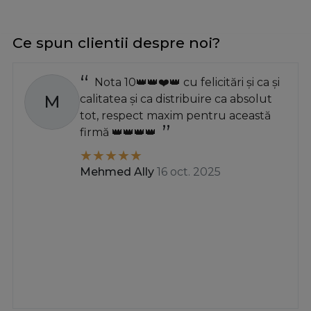
Ce spun clientii despre noi?
Nota 10👑👑❤️👑 cu felicitări și ca și
M
calitatea și ca distribuire ca absolut
tot, respect maxim pentru această
firmă 👑👑👑👑
Mehmed Ally
16 oct. 2025