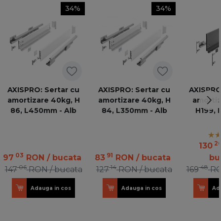
34%
34%
AXISPRO: Sertar cu
AXISPRO: Sertar cu
AXISPRO:
amortizare 40kg, H
amortizare 40kg, H
amortiz
86, L450mm - Alb
84, L350mm - Alb
H199, 
an
2
130
03
91
97
RON
/ bucata
83
RON
/ bucata
bu
06
14
48
147
RON
/ bucata
127
RON
/ bucata
169
R
Adauga in cos
Adauga in cos
Ad