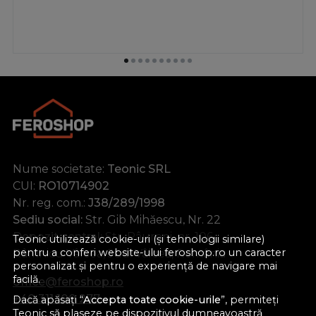
Nume societate:
Teonic SRL
CUI:
RO10714902
Nr. reg. com.:
J38/289/1998
Sediu social:
Str. Gib Mihăescu, Nr. 22
Depozit central:
Str. Râureni, nr. 106
Teonic utilizează cookie-uri (și tehnologii similare)
pentru a conferi website-ului feroshop.ro un caracter
Râmnicu Vâlcea, Jud. Vâlcea, România
personalizat și pentru o experiență de navigare mai
facilă.
office@feroshop.ro
+40 311 100 277
Dacă apăsați “
Accepta toate cookie-urile
”, permiteți
Teonic să plaseze pe dispozitivul dumneavoastră