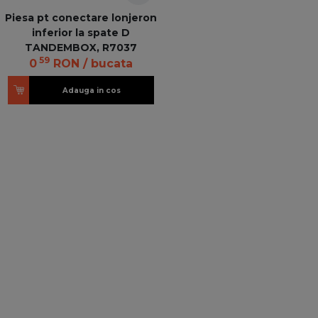
Piesa pt conectare lonjeron
inferior la spate D
TANDEMBOX, R7037
59
0
RON
/ bucata
Adauga in cos