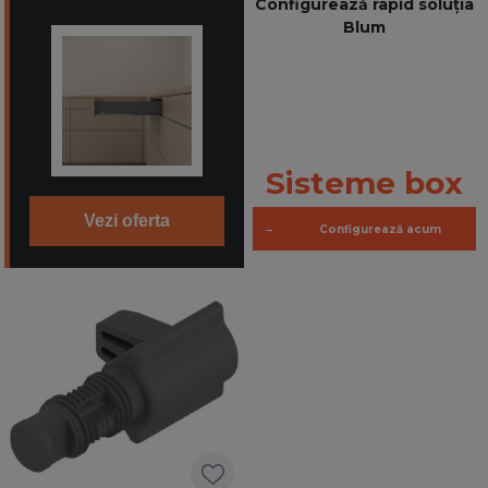
Configurează rapid soluția
Blum
Sisteme box
Vezi oferta
→
Configurează acum