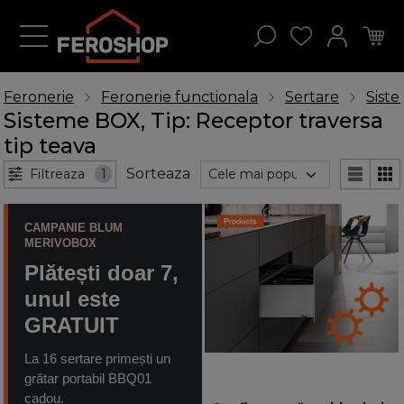
Feronerie
Feronerie functionala
Sertare
Sist
Sisteme BOX, Tip: Receptor traversa
tip teava
Sorteaza
Filtreaza
1
CAMPANIE BLUM
MERIVOBOX
Plătești doar 7,
unul este
GRATUIT
La 16 sertare primești un
grătar portabil BBQ01
cadou.