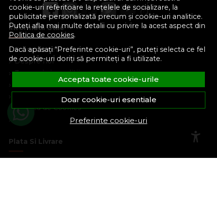
cookie-uri referitoare la rețelele de socializare, la
publicitate personalizată precum și cookie-uri analitice.
Puteți afla mai multe detalii cu privire la acest aspect din
Informatii Utile
Politica de cookies
.
Dacă apăsați “Preferinte cookie-uri”, puteți selecta ce fel
Formular retur
de cookie-uri doriți să permiteți a fi utilizate.
Despre noi
Termeni si conditii
Accepta toate cookie-urile
Confidentialitate
Marturiile clientilor
Doar cookie-uri esentiale
Politica de Cookies
Blog
Preferinte cookie-uri
Plata Si Livrare
Cum cumpar
Metode de plata
Livrare
Politica de garantie si retururi
Program de loialitate