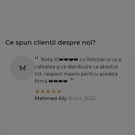
Ce spun clientii despre noi?
Nota 10👑👑❤️👑 cu felicitări și ca și
M
calitatea și ca distribuire ca absolut
tot, respect maxim pentru această
firmă 👑👑👑👑
Mehmed Ally
16 oct. 2025