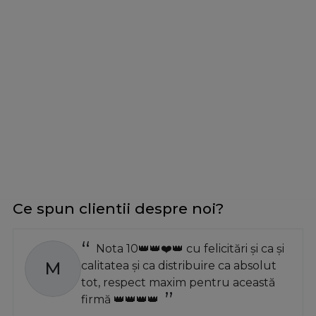
Ce spun clientii despre noi?
Nota 10👑👑❤️👑 cu felicitări și ca și
M
calitatea și ca distribuire ca absolut
tot, respect maxim pentru această
firmă 👑👑👑👑