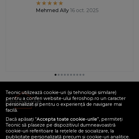
Mehmed Ally
16 oct. 2025
Teonic utilizează cookie-uri (și tehnologii similare)
pentru a conferi website-ului feroshop.ro un caracter
personalizat și pentru o experiență de navigare mai
facilă.
Dacă apăsați “
Accepta toate cookie-urile
”, permiteți
Nume societate:
Teonic SRL
Teonic să plaseze pe dispozitivul dumneavoastră
CUI:
RO10714902
cookie-uri referitoare la rețelele de socializare, la
publicitate personalizată precum și cookie-uri analitice.
Nr. reg. com.:
J38/289/1998