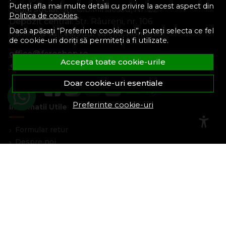
Puteți afla mai multe detalii cu privire la acest aspect din
Sediu social:
Str. Gib Mihăescu, Nr. 22
Politica de cookies
.
Depozit central:
Str. Râureni, nr. 106
Dacă apăsați “Preferinte cookie-uri”, puteți selecta ce fel
Râmnicu Vâlcea, Jud. Vâlcea, România
de cookie-uri doriți să permiteți a fi utilizate.
office@feroshop.ro
Accepta toate cookie-urile
+40 311 100 277
Doar cookie-uri esentiale
Preferinte cookie-uri
Informatii Utile
Formular retur
Despre noi
Termeni si conditii
Confidentialitate
Marturiile clientilor
Politica de Cookies
Blog
Plata Si Livrare