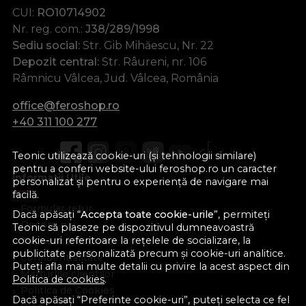
CUI:
RO10714902
Nr. reg. com.:
J38/289/1998
Sediu social:
Str. Gib Mihăescu, Nr. 22
Depozit central:
Str. Râureni, nr. 106
Râmnicu Vâlcea, Jud. Vâlcea, România
office@feroshop.ro
+40 311 100 277
Teonic utilizează cookie-uri (și tehnologii similare)
pentru a conferi website-ului feroshop.ro un caracter
Informatii Utile
personalizat și pentru o experiență de navigare mai
facilă.
Formular retur
Dacă apăsați “
Accepta toate cookie-urile
”, permiteți
Despre noi
Teonic să plaseze pe dispozitivul dumneavoastră
cookie-uri referitoare la rețelele de socializare, la
Termeni si conditii
publicitate personalizată precum și cookie-uri analitice.
Confidentialitate
Puteți afla mai multe detalii cu privire la acest aspect din
Marturiile clientilor
Politica de cookies
.
Politica de Cookies
Dacă apăsați “Preferinte cookie-uri”, puteți selecta ce fel