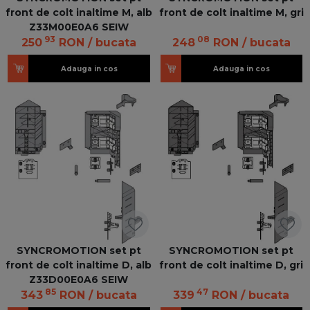
front de colt inaltime M, alb
front de colt inaltime M, gri
Z33M00E0A6 SEIW
93
08
250
RON
/ bucata
248
RON
/ bucata
Adauga in cos
Adauga in cos
SYNCROMOTION set pt
SYNCROMOTION set pt
front de colt inaltime D, alb
front de colt inaltime D, gri
Z33D00E0A6 SEIW
85
47
343
RON
/ bucata
339
RON
/ bucata