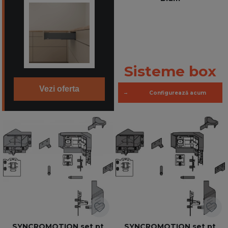
Sisteme box
Vezi oferta
→
Configurează acum
SYNCROMOTION set pt
SYNCROMOTION set pt