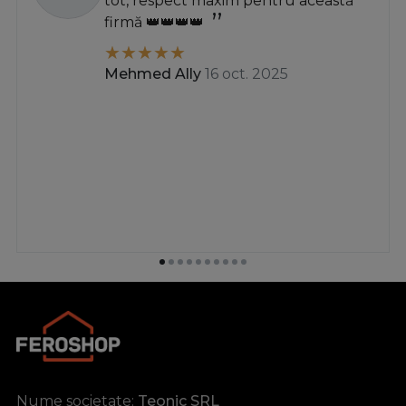
tot, respect maxim pentru această
firmă 👑👑👑👑
Mehmed Ally
16 oct. 2025
Nume societate:
Teonic SRL