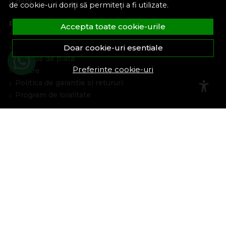
Blog
de cookie-uri doriți să permiteți a fi utilizate.
Plata Si Livrare
Accepta toate cookie-urile
Cum cumpar
Doar cookie-uri esentiale
Metode de plata
Preferinte cookie-uri
Livrare
Politica de garantie si retururi
Program de loialitate
Asistenta
Contacteaza-ne
Intrebari frecvente
Harta site
ANPC
Solutionarea litigiilor
Informatii legale
Cont Client