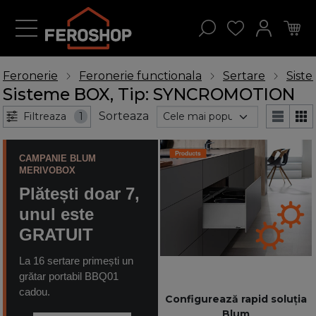
Feronerie
Feronerie functionala
Sertare
Sist
Sisteme BOX, Tip: SYNCROMOTION
Sorteaza
Filtreaza
1
CAMPANIE BLUM
MERIVOBOX
Plătești doar 7,
unul este
GRATUIT
La 16 sertare primești un
grătar portabil BBQ01
cadou.
Configurează rapid soluția
Blum