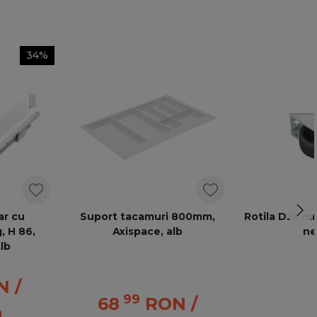
34%
ar cu
Suport tacamuri 800mm,
Rotila D25 mm
, H 86,
Axispace, alb
ne
lb
N
/
99
68
RON
/
a