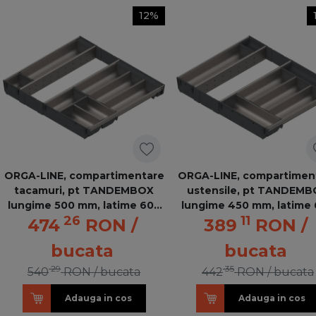
12%
ORGA-LINE, compartimentare
ORGA-LINE, compartimen
tacamuri, pt TANDEMBOX
ustensile, pt TANDEM
lungime 500 mm, latime 600
lungime 450 mm, latime
26
11
mm - ocupare completa,otel
mm - ocupare completa,
474
RON
/
389
RON
/
inox/gri
inox/gri
bucata
bucata
29
35
540
RON
/ bucata
442
RON
/ bucata
Adauga in cos
Adauga in cos