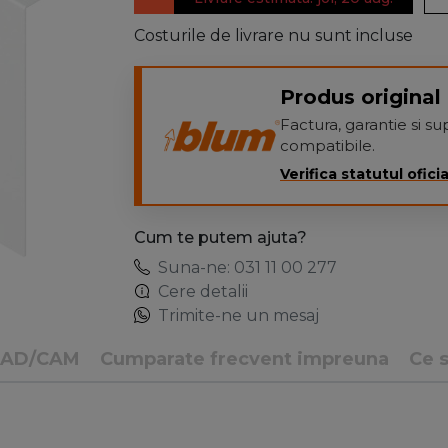
Costurile de livrare nu sunt incluse
Produs original 
Factura, garantie si 
compatibile.
Verifica statutul oficia
Cum te putem ajuta?
Suna-ne: 031 11 00 277
Cere detalii
Trimite-ne un mesaj
CAD/CAM
Cumparate frecvent impreuna
Ce s