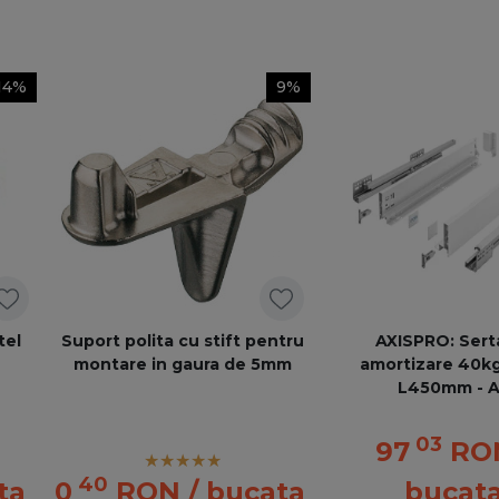
14%
9%
tel
Suport polita cu stift pentru
AXISPRO: Sert
montare in gaura de 5mm
amortizare 40kg
L450mm - A
03
97
RO
40
ta
0
RON
/ bucata
bucat