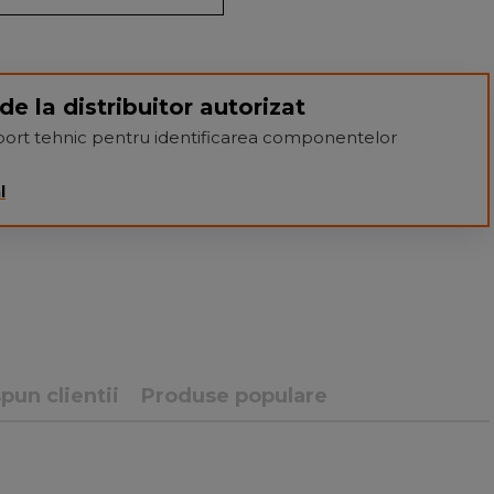
de la distribuitor autorizat
suport tehnic pentru identificarea componentelor
l
pun clientii
Produse populare