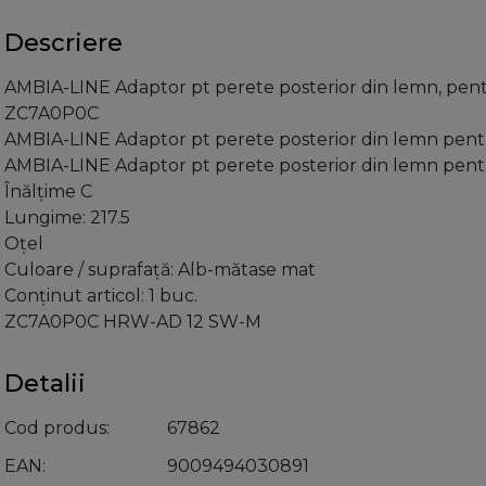
Descriere
AMBIA-LINE Adaptor pt perete posterior din lemn, pe
ZC7A0P0C
AMBIA-LINE Adaptor pt perete posterior din lemn pen
AMBIA-LINE Adaptor pt perete posterior din lemn pen
Înălţime C
Lungime: 217.5
Oţel
Culoare / suprafaţă: Alb-mătase mat
Conţinut articol: 1 buc.
ZC7A0P0C HRW-AD 12 SW-M
Detalii
Cod produs
67862
EAN
9009494030891