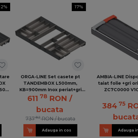
12%
17%
tare
ORGA-LINE Set casete pt
AMBIA-LINE Dispo
BOX
TANDEMBOX L500mm,
taiat folie +gri o
 600
KB=900mm Inox periat+gri
ZC7C0000 V1
78
otel
inchis ZSI.90VEI6 ORGA-LINE
611
RON
/
75
384
R
bucata
bucat
82
737
RON
/ bucata
Adauga in cos
Adauga i