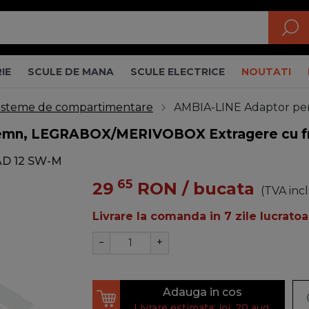
IE
SCULE DE MANA
SCULE ELECTRICE
NOUTATI
isteme de compartimentare
AMBIA-LINE Adaptor pere
emn, LEGRABOX/MERIVOBOX Extragere cu front
D 12 SW-M
65
29
RON
/ bucata
(TVA inc
Livrare la comanda in 7 zile lucratoa
−
+
Adauga in cos
Livrare estimata: joi, 20 aug.