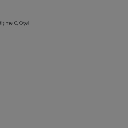
lţime C, Oţel