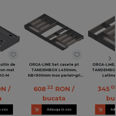
zitiv de
ORGA-LINE Set casete pt
ORGA-LINE,
rion mat
TANDEMBOX L450mm,
TANDEMBOX
OG-M
KB=900mm Inox periat+gri
Latim
inchis ZSI.90VEI4 ORGA-LINE
22
0
ON
/
608
RON
/
345
a
bucata
bu
n cos
Adauga in cos
Ad