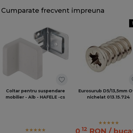
Cumparate frecvent impreuna
Coltar pentru suspendare
Eurosurub D5/13,5mm O
mobilier - Alb - HAFELE -cs
nichelat 013.15.724
12
0
RON
/ buca