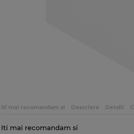
Iti mai recomandam si
Descriere
Detalii
Iti mai recomandam si