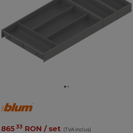
33
865
RON
/ set
(TVA inclus)