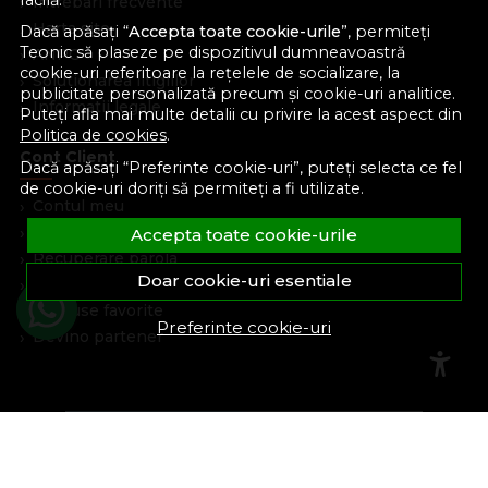
facilă.
Intrebari frecvente
Harta site
Dacă apăsați “
Accepta toate cookie-urile
”, permiteți
Teonic să plaseze pe dispozitivul dumneavoastră
ANPC
cookie-uri referitoare la rețelele de socializare, la
Solutionarea litigiilor
publicitate personalizată precum și cookie-uri analitice.
Informatii legale
Puteți afla mai multe detalii cu privire la acest aspect din
Politica de cookies
.
Cont Client
Dacă apăsați “Preferinte cookie-uri”, puteți selecta ce fel
de cookie-uri doriți să permiteți a fi utilizate.
Contul meu
Inregistrare
Accepta toate cookie-urile
Recuperare parola
Doar cookie-uri esentiale
Istoric comenzi
Produse favorite
Preferinte cookie-uri
Devino partener