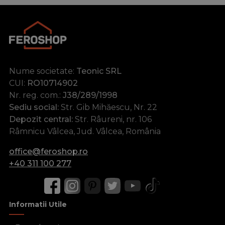
Nume societate:
Teonic SRL
CUI:
RO10714902
Nr. reg. com.:
J38/289/1998
Sediu social:
Str. Gib Mihăescu, Nr. 22
Depozit central:
Str. Râureni, nr. 106
Râmnicu Vâlcea, Jud. Vâlcea, România
office@feroshop.ro
+40 311 100 277
Informatii Utile