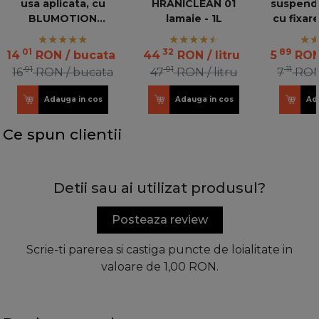
usa aplicata, cu
HRANICLEAN 01
suspenda
BLUMOTION
lamaie - 1L
cu fixar
incorporat
Alb 48N0
R2
01
32
89
14
RON
/ bucata
44
RON
/ litru
5
RO
91
91
11
16
RON
/ bucata
47
RON
/ litru
7
RO
Adauga in cos
Adauga in cos
Ad
Ce spun clientii
Detii sau ai utilizat produsul?
Posteaza review
Scrie-ti parerea si castiga puncte de loialitate in
valoare de 1,00 RON.