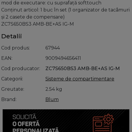
mod de executare: cu suprafaţă softtouch
Conţinut articol: 1 buc în set (1 organizator de tacâmuri
şi 2 casete de compensare)
ZC7S650BS3 AMB-BE+AS IG-M
Detalii
Cod produs
67944
EAN
9009494656411
Cod producator
ZC7S650BS3 AMB-BE+AS IG-M
Categorii
Sisteme de compartimentare
Greutate
2.54 kg
Brand
Blum