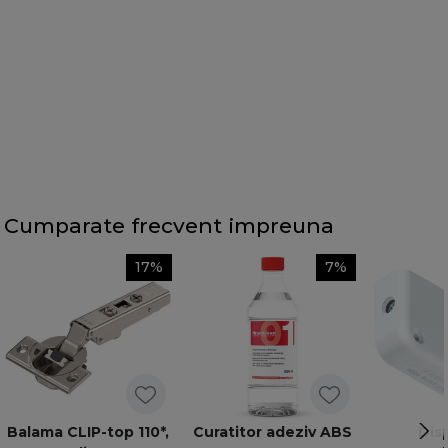
Cumparate frecvent impreuna
17%
7%
Balama CLIP-top 110*,
Curatitor adeziv ABS
Dis