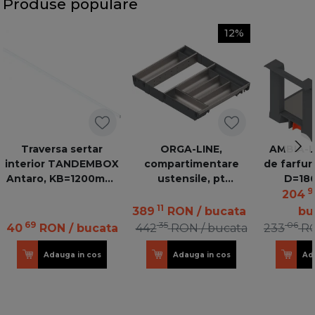
Produse populare
12%
Traversa sertar
ORGA-LINE,
AMBIA-L
interior TANDEMBOX
compartimentare
de farfur
Antaro, KB=1200mm,
ustensile, pt
D=18
9
alb sidefat
TANDEMBOX lungime
ZC7T03
204
450 mm, latime 600
V1
11
389
RON
/ bucata
bu
mm - ocupare
69
35
06
40
RON
/ bucata
442
RON
/ bucata
233
R
completa,otel inox/gri
Adauga in cos
Adauga in cos
Ad