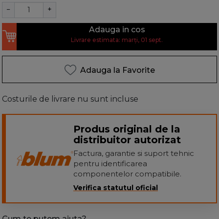
−
+
Adauga in cos
Livrare estimata: marți, 01 sept.
Adauga la Favorite
Costurile de livrare nu sunt incluse
Produs original de la
distribuitor autorizat
Factura, garantie si suport tehnic
pentru identificarea
componentelor compatibile.
Verifica statutul oficial
Cum te putem ajuta?