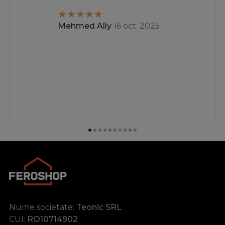
Mehmed Ally
16 oct. 2025
Nume societate:
Teonic SRL
CUI:
RO10714902