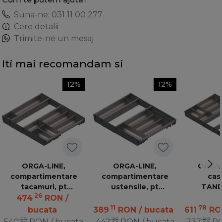
Suna-ne: 031 11 00 277
Cere detalii
Trimite-ne un mesaj
Iti mai recomandam si
12%
12%
ORGA-LINE,
ORGA-LINE,
ORGA-
compartimentare
compartimentare
cas
tacamuri, pt
ustensile, pt
TAN
26
TANDEMBOX lungime
TANDEMBOX lungime
L500mm,
474
RON
/
500 mm, latime 600
450 mm, latime 600
Inox peri
11
78
bucata
389
RON
/ bucata
611
RO
mm - ocupare
mm - ocupare
ZSI.90V
29
35
82
540
RON
/ bucata
442
RON
/ bucata
737
R