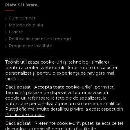
Plata Si Livrare
Cum cumpar
Metode de plata
Livrare
Politica de garantie si retururi
Program de loialitate
Asistenta
Teonic utilizează cookie-uri (și tehnologii similare)
pentru a conferi website-ului feroshop.ro un caracter
Contacteaza-ne
personalizat și pentru o experiență de navigare mai
facilă.
Intrebari frecvente
Harta site
Dacă apăsați “
Accepta toate cookie-urile
”, permiteți
Teonic să plaseze pe dispozitivul dumneavoastră
ANPC
cookie-uri referitoare la rețelele de socializare, la
Solutionarea litigiilor
publicitate personalizată precum și cookie-uri analitice.
Informatii legale
Puteți afla mai multe detalii cu privire la acest aspect din
Politica de cookies
.
Cont Client
Dacă apăsați “Preferinte cookie-uri”, puteți selecta ce fel
de cookie-uri doriți să permiteți a fi utilizate.