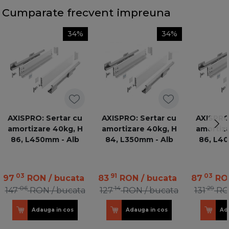
Cumparate frecvent impreuna
34%
34%
AXISPRO: Sertar cu
AXISPRO: Sertar cu
AXISPRO:
amortizare 40kg, H
amortizare 40kg, H
amortiza
86, L450mm - Alb
84, L350mm - Alb
86, L40
03
91
03
97
RON
/ bucata
83
RON
/ bucata
87
RO
06
14
29
147
RON
/ bucata
127
RON
/ bucata
131
R
Adauga in cos
Adauga in cos
Ad