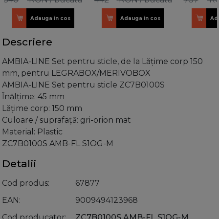
completa,otel inox/gri
completa,otel inox/gri
L
Adauga in cos
Adauga in cos
Ad
Descriere
AMBIA-LINE Set pentru sticle, de la Lăţime corp 150
mm, pentru LEGRABOX/MERIVOBOX
AMBIA-LINE Set pentru sticle ZC7B0100S
Înălţime: 45 mm
Lăţime corp: 150 mm
Culoare / suprafaţă: gri-orion mat
Material: Plastic
ZC7B0100S AMB-FL S1OG-M
Detalii
Cod produs
67877
EAN
9009494123968
Cod producator
ZC7B0100S AMB-FL S1OG-M