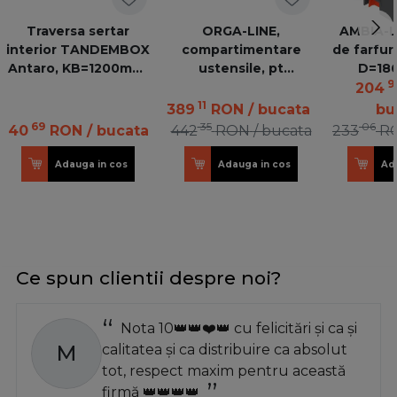
Traversa sertar
ORGA-LINE,
AMBIA-L
interior TANDEMBOX
compartimentare
de farfur
Antaro, KB=1200mm,
ustensile, pt
D=18
9
alb sidefat
TANDEMBOX lungime
ZC7T03
204
450 mm, latime 600
V1
11
389
RON
/ bucata
bu
mm - ocupare
69
35
06
40
RON
/ bucata
442
RON
/ bucata
233
R
completa,otel inox/gri
Adauga in cos
Adauga in cos
Ad
Ce spun clientii despre noi?
Nota 10👑👑❤️👑 cu felicitări și ca și
M
calitatea și ca distribuire ca absolut
tot, respect maxim pentru această
firmă 👑👑👑👑