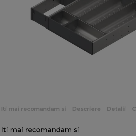
Iti mai recomandam si
Descriere
Detalii
Iti mai recomandam si