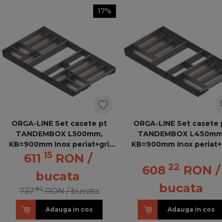
17%
ORGA-LINE Set casete pt
ORGA-LINE Set casete 
TANDEMBOX L500mm,
TANDEMBOX L450mm
KB=900mm Inox periat+gri
KB=900mm Inox periat+
15
inchis ZSI.90VEI6 ORGA-LINE
inchis ZSI.90VEI4 ORGA-
611
RON
/
22
608
RON
/
bucata
bucata
82
737
RON
/ bucata
Adauga in cos
Adauga in cos