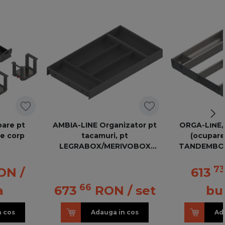
are pt
AMBIA-LINE Organizator pt
ORGA-LINE,
me corp
tacamuri, pt
(ocupare
LEGRABOX/MERIVOBOX
TANDEMBOX
Sertar, Plastic/otel, 5
KB=600 Inox p
Compartimente pt tacamuri,
7
ON
/
613
NL=550 mm, Latime=300 mm,
66
a
673
RON
/ set
bu
gri-orion mat
n cos
Adauga in cos
Ad