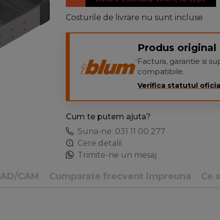
Costurile de livrare nu sunt incluse
Produs original 
Factura, garantie si 
compatibile.
Verifica statutul oficia
Cum te putem ajuta?
Suna-ne: 031 11 00 277
Cere detalii
Trimite-ne un mesaj
CAD/CAM
Cumparate frecvent impreuna
Ce s