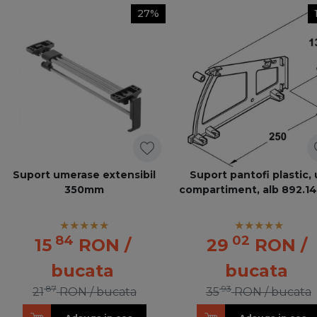
27%
Suport umerase extensibil
Suport pantofi plastic,
350mm
compartiment, alb 892.14
84
02
15
RON
/
29
RON
/
bucata
bucata
87
93
21
RON
/ bucata
35
RON
/ bucata