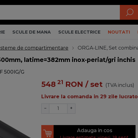
IE
SCULE DE MANA
SCULE ELECTRICE
NOUTATI
isteme de compartimentare
ORGA-LINE, Set combinat
00mm, latime=382mm inox-periat/gri inchis
F 500IG/G
21
548
RON
/ set
(TVA inclus)
Livrare la comanda in 29 zile lucrato
−
+
Adauga in cos
Livrare estimata: vineri, 18 sept.