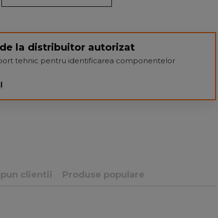
de la distribuitor autorizat
suport tehnic pentru identificarea componentelor
l
pun clientii
Produse populare