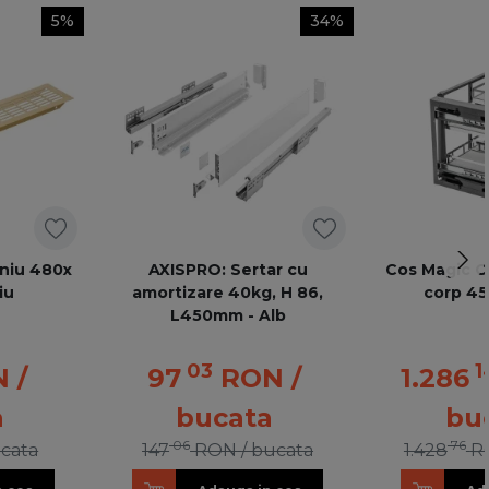
5%
34%
iniu 480x
AXISPRO: Sertar cu
Cos Magic Co
iu
amortizare 40kg, H 86,
corp 45
L450mm - Alb
03
1
N
/
97
RON
/
1.286
a
bucata
bu
06
76
ucata
147
RON
/ bucata
1.428
R