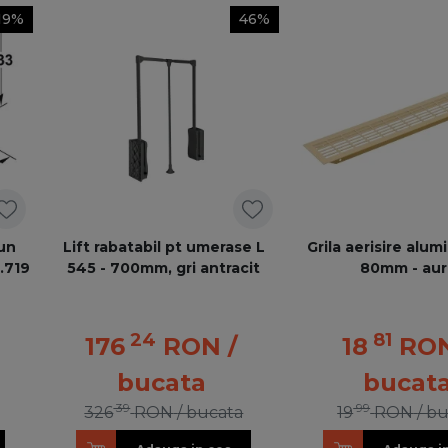
19%
46%
 un
Lift rabatabil pt umerase L
Grila aerisire alum
.719
545 - 700mm, gri antracit
80mm - aur
24
81
176
RON
/
18
RO
bucata
bucat
39
99
326
RON
/ bucata
19
RON
/ b