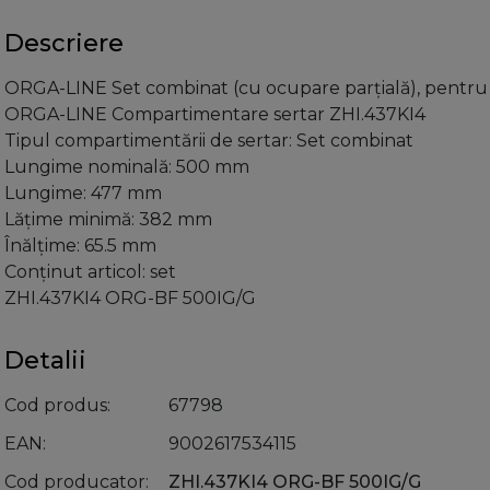
Descriere
ORGA-LINE Set combinat (cu ocupare parţială), pentr
ORGA-LINE Compartimentare sertar ZHI.437KI4
Tipul compartimentării de sertar: Set combinat
Lungime nominală: 500 mm
Lungime: 477 mm
Lăţime minimă: 382 mm
Înălţime: 65.5 mm
Conţinut articol: set
ZHI.437KI4 ORG-BF 500IG/G
Detalii
Cod produs
67798
EAN
9002617534115
Cod producator
ZHI.437KI4 ORG-BF 500IG/G