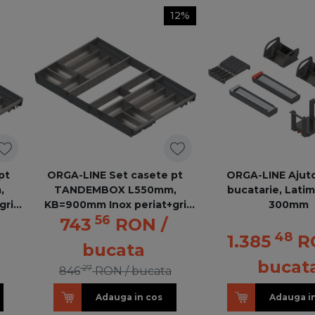
12%
pt
ORGA-LINE Set casete pt
ORGA-LINE Ajuto
,
TANDEMBOX L550mm,
bucatarie, Lati
gri
KB=900mm Inox periat+gri
300mm
56
LINE
inchis ZSI.90VEI7 ORGA-LINE
743
RON
/
48
1.385
R
bucata
bucat
27
846
RON
/ bucata
Adauga in cos
Adauga i