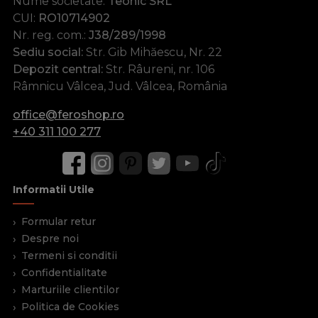
Nume societate:
Teonic SRL
CUI:
RO10714902
Nr. reg. com.:
J38/289/1998
Sediu social:
Str. Gib Mihăescu, Nr. 22
Depozit central:
Str. Râureni, nr. 106
Râmnicu Vâlcea, Jud. Vâlcea, România
office@feroshop.ro
+40 311 100 277
Informatii Utile
Formular retur
Despre noi
Termeni si conditii
Confidentialitate
Marturiile clientilor
Politica de Cookies