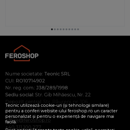
Nume societate:
Teonic SRL
CUI:
RO10714902
Nr. reg. com.:
J38/289/1998
Sediu social:
Str. Gib Mihăescu, Nr. 22
Depozit central:
Str. Râureni, nr. 106
Teonic utilizează cookie-uri (și tehnologii similare)
Râmnicu Vâlcea, Jud. Vâlcea, România
pentru a conferi website-ului feroshop.ro un caracter
personalizat și pentru o experiență de navigare mai
office@feroshop.ro
facilă.
+40 311 100 277