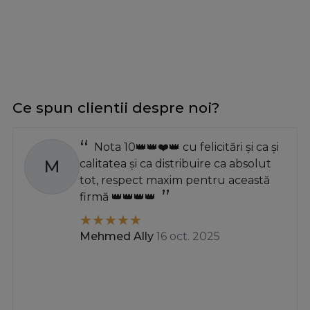
Ce spun clientii despre noi?
Nota 10👑👑❤️👑 cu felicitări și ca și
M
calitatea și ca distribuire ca absolut
tot, respect maxim pentru această
firmă 👑👑👑👑
Mehmed Ally
16 oct. 2025