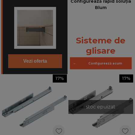
Configurează rapid soluția
Blum
Sisteme de
glisare
Vezi oferta
→
Configurează acum
17%
17%
stoc epuizat