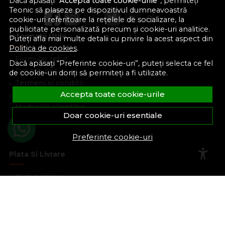
Dacă apăsați “
Accepta toate cookie-urile
”, permiteți
Teonic să plaseze pe dispozitivul dumneavoastră
cookie-uri referitoare la rețelele de socializare, la
publicitate personalizată precum și cookie-uri analitice.
Informatii Utile
Puteți afla mai multe detalii cu privire la acest aspect din
Politica de cookies
.
Formular retur
Dacă apăsați “Preferinte cookie-uri”, puteți selecta ce fel
Despre noi
de cookie-uri doriți să permiteți a fi utilizate.
Termeni si conditii
Accepta toate cookie-urile
Confidentialitate
Marturiile clientilor
Doar cookie-uri esentiale
Politica de Cookies
Blog
Preferinte cookie-uri
Plata Si Livrare
Cum cumpar
Metode de plata
Livrare
Politica de garantie si retururi
Program de loialitate