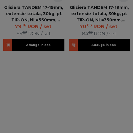
Glisiera TANDEM 17-19mm,
Glisiera TANDEM 17-19mm,
extensie totala, 30kg, pt
extensie totala, 30kg, pt
TIP-ON, NL=550mm,
TIP-ON, NL=350mm,
16
03
560F5500C V6
560F3500C V6
79
RON
/ set
70
RON
/ set
57
55
95
RON
/ set
84
RON
/ set
Adauga in cos
Adauga in cos