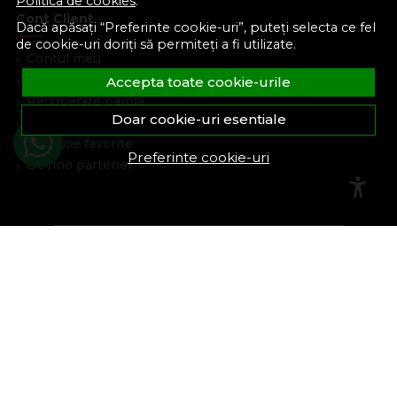
Politica de cookies
.
Cont Client
Dacă apăsați “Preferinte cookie-uri”, puteți selecta ce fel
de cookie-uri doriți să permiteți a fi utilizate.
Contul meu
Inregistrare
Accepta toate cookie-urile
Recuperare parola
Doar cookie-uri esentiale
Istoric comenzi
Produse favorite
Preferinte cookie-uri
Devino partener