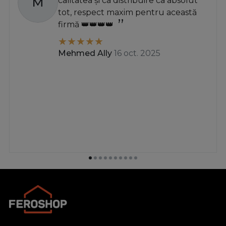
M
calitatea și ca distribuire ca absolut
tot, respect maxim pentru această
firmă 👑👑👑👑
Mehmed Ally
16 oct. 2025