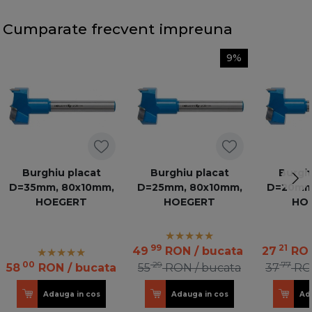
Cumparate frecvent impreuna
9%
Burghiu placat
Burghiu placat
Burghi
D=35mm, 80x10mm,
D=25mm, 80x10mm,
D=20mm
HOEGERT
HOEGERT
HO
99
21
49
RON
/ bucata
27
RO
00
29
77
58
RON
/ bucata
55
RON
/ bucata
37
RO
Adauga in cos
Adauga in cos
Ad