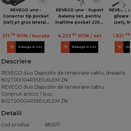
REVEGO uno -
REVEGO uno - Suport
REVEGO un
Conector tip pocket
balama set, pentru
glisare
(set) pt gros laterala
inaltime pocket 2257-
(set), 
1519mm, Stanga,
2406 mm, Dreapta
Stanga +E
negru
70
33
39
211
RON
/ bucata
4.223
RON
/ set
1.821
Adauga in cos
Adauga in cos
Ad
Descriere
REVEGO duo Dispozitiv de tensionare cablu, dreapta
802T00004R3SEILKLEM ZN
REVEGO duo Dispozitiv de tensionare cablu
Conţinut articol: 1 buc.
802T00004R3SEILKLEM ZN
Detalii
Cod produs
68307