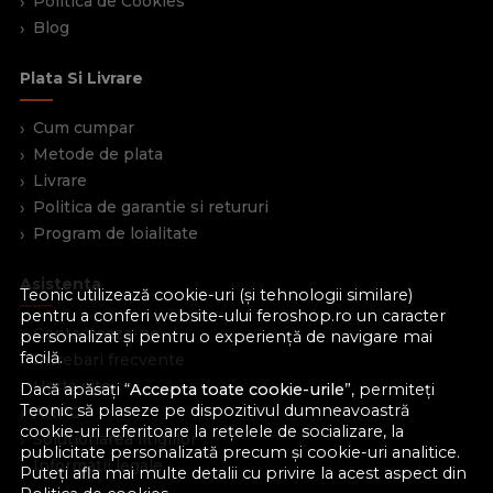
Politica de Cookies
Blog
Plata Si Livrare
Cum cumpar
Metode de plata
Livrare
Politica de garantie si retururi
Program de loialitate
Asistenta
Teonic utilizează cookie-uri (și tehnologii similare)
pentru a conferi website-ului feroshop.ro un caracter
Contacteaza-ne
personalizat și pentru o experiență de navigare mai
facilă.
Intrebari frecvente
Harta site
Dacă apăsați “
Accepta toate cookie-urile
”, permiteți
Teonic să plaseze pe dispozitivul dumneavoastră
ANPC
cookie-uri referitoare la rețelele de socializare, la
Solutionarea litigiilor
publicitate personalizată precum și cookie-uri analitice.
Informatii legale
Puteți afla mai multe detalii cu privire la acest aspect din