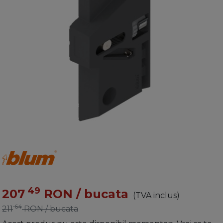
49
207
RON
/ bucata
(TVA inclus)
64
211
RON
/ bucata