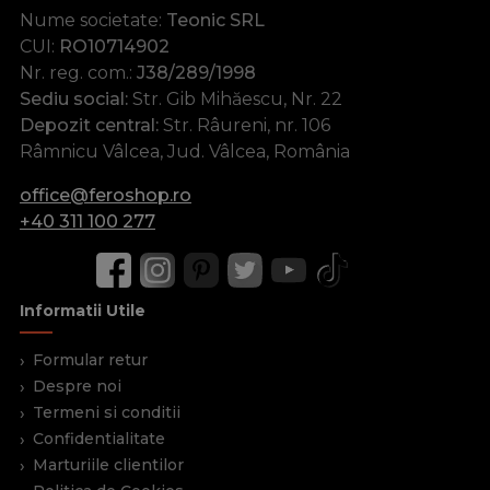
Nume societate:
Teonic SRL
CUI:
RO10714902
Nr. reg. com.:
J38/289/1998
Sediu social:
Str. Gib Mihăescu, Nr. 22
Depozit central:
Str. Râureni, nr. 106
Râmnicu Vâlcea, Jud. Vâlcea, România
office@feroshop.ro
+40 311 100 277
Informatii Utile
Formular retur
Despre noi
Termeni si conditii
Confidentialitate
Marturiile clientilor