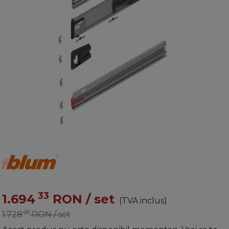
33
1.694
RON
/ set
(TVA inclus)
21
1.728
RON
/ set