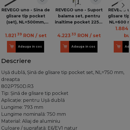
REVEGO uno - Sina de
REVEGO uno - Suport
REVEGO un
glisare tip pocket
balama set, pentru
glisare ti
(set), NL=500mm,
inaltime pocket 2257-
NL=600 m
Stanga +E6/Ev1 natur
2406 mm, Stanga
1.884
39
33
1.821
RON
/ set
4.223
RON
/ set
bu
Adauga in cos
Adauga in cos
Ad
Descriere
Uşă dublă, Şină de glisare tip pocket set, NL=750 mm,
dreapta
802P750D.R3
Tip: Şină de glisare tip pocket
Aplicaţie: pentru Uşă dublă
Lungime: 793 mm
Lungime nominală: 750 mm
Material: Aliaj de aluminiu
Culoare / suprafaţă: E6/EV1 natur