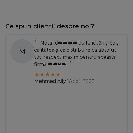
Ce spun clientii despre noi?
Nota 10👑👑❤️👑 cu felicitări și ca și
M
calitatea și ca distribuire ca absolut
tot, respect maxim pentru această
firmă 👑👑👑👑
Mehmed Ally
16 oct. 2025