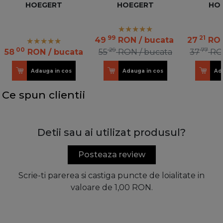
HOEGERT
HOEGERT
HO
99
21
49
RON
/ bucata
27
RO
00
29
77
58
RON
/ bucata
55
RON
/ bucata
37
RO
Adauga in cos
Adauga in cos
Ad
Ce spun clientii
Detii sau ai utilizat produsul?
Posteaza review
Scrie-ti parerea si castiga puncte de loialitate in
valoare de 1,00 RON.