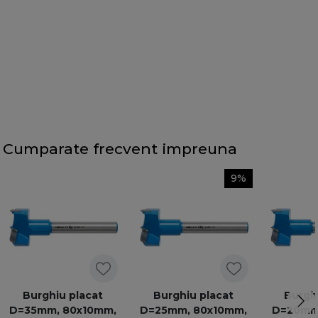
Cumparate frecvent impreuna
9%
Burghiu placat
Burghiu placat
Burghi
D=35mm, 80x10mm,
D=25mm, 80x10mm,
D=20mm