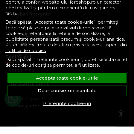
pentru a conferi website-ului feroshop.ro un caracter
Contacteaza-ne
personalizat și pentru o experiență de navigare mai
facilă.
Intrebari frecvente
Harta site
Dacă apăsați “
Accepta toate cookie-urile
”, permiteți
Teonic să plaseze pe dispozitivul dumneavoastră
ANPC
cookie-uri referitoare la rețelele de socializare, la
Solutionarea litigiilor
publicitate personalizată precum și cookie-uri analitice.
Informatii legale
Puteți afla mai multe detalii cu privire la acest aspect din
Politica de cookies
.
Cont Client
Dacă apăsați “Preferinte cookie-uri”, puteți selecta ce fel
de cookie-uri doriți să permiteți a fi utilizate.
Contul meu
Inregistrare
Accepta toate cookie-urile
Recuperare parola
Doar cookie-uri esentiale
Istoric comenzi
Produse favorite
Preferinte cookie-uri
Devino partener