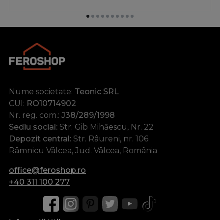
Nume societate:
Teonic SRL
CUI:
RO10714902
Nr. reg. com.:
J38/289/1998
Sediu social:
Str. Gib Mihăescu, Nr. 22
Depozit central:
Str. Râureni, nr. 106
Râmnicu Vâlcea, Jud. Vâlcea, România
office@feroshop.ro
+40 311 100 277