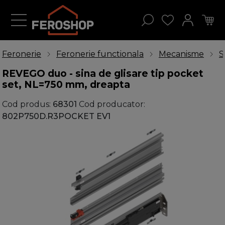
Feronerie
Feronerie functionala
Mecanisme
S
REVEGO duo - sina de glisare tip pocket
set, NL=750 mm, dreapta
Cod produs:
68301
Cod producator:
802P750D.R3POCKET EV1