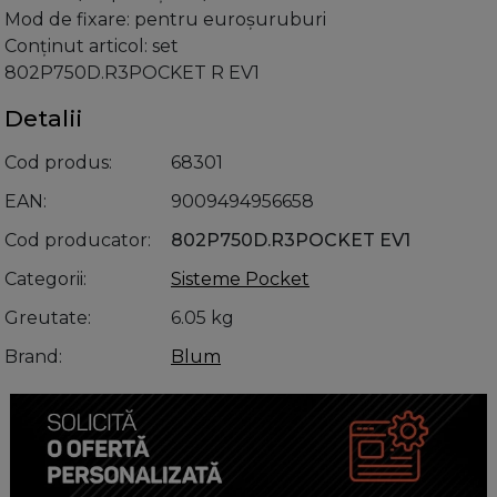
Mod de fixare: pentru euroşuruburi
Conţinut articol: set
802P750D.R3POCKET R EV1
Detalii
Cod produs
68301
EAN
9009494956658
Cod producator
802P750D.R3POCKET EV1
Categorii
Sisteme Pocket
Greutate
6.05 kg
Brand
Blum