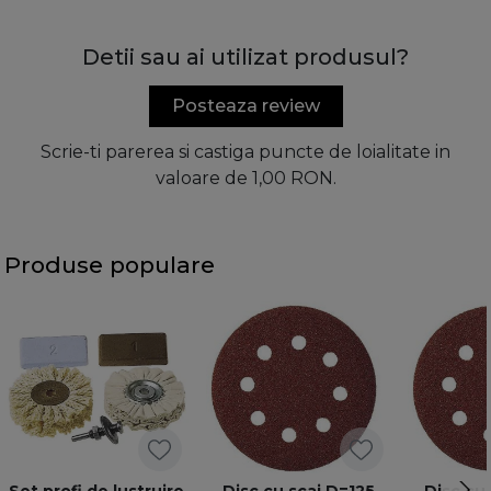
Detii sau ai utilizat produsul?
Posteaza review
Scrie-ti parerea si castiga puncte de loialitate in
valoare de 1,00 RON.
Produse populare
Set profi de lustruire
Disc cu scai D=125
Disc cu