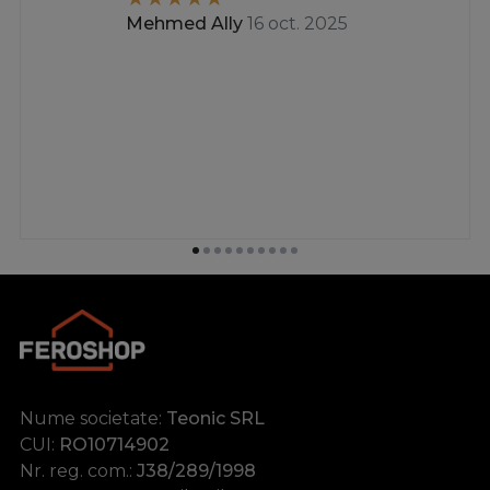
Mehmed Ally
16 oct. 2025
Nume societate:
Teonic SRL
CUI:
RO10714902
Nr. reg. com.:
J38/289/1998