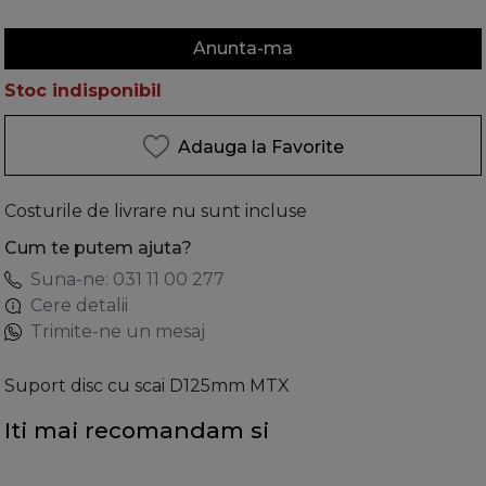
Anunta-ma
Stoc indisponibil
Adauga la Favorite
Costurile de livrare nu sunt incluse
Cum te putem ajuta?
Suna-ne: 031 11 00 277
Cere detalii
Trimite-ne un mesaj
Suport disc cu scai D125mm MTX
Iti mai recomandam si