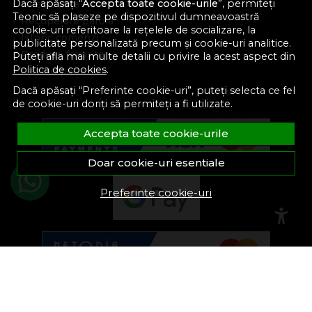
Dacă apăsați “
Accepta toate cookie-urile
”, permiteți
Inregistrare
Teonic să plaseze pe dispozitivul dumneavoastră
Recuperare parola
cookie-uri referitoare la rețelele de socializare, la
Istoric comenzi
publicitate personalizată precum și cookie-uri analitice.
Produse favorite
Puteți afla mai multe detalii cu privire la acest aspect din
Politica de cookies
.
Devino partener
Dacă apăsați “Preferinte cookie-uri”, puteți selecta ce fel
de cookie-uri doriți să permiteți a fi utilizate.
Accepta toate cookie-urile
Doar cookie-uri esentiale
Preferinte cookie-uri