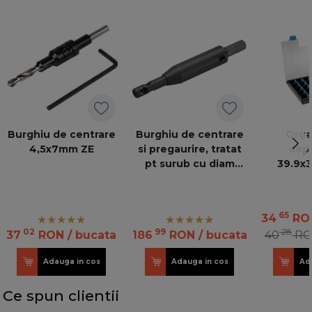
Burghiu de centrare
Burghiu de centrare
Orga
4,5x7mm ZE
si pregaurire, tratat
depo
pt surub cu diam
39.9x3
3,5mm, negru
M01.ZZ03 ZENT-BOHR
S
65
34
RO
02
99
28
37
RON
/ bucata
186
RON
/ bucata
40
R
Adauga in cos
Adauga in cos
Ad
Ce spun clientii