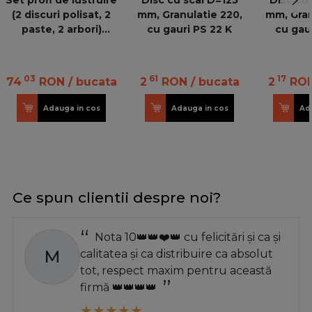
(2 discuri polisat, 2
mm, Granulatie 220,
mm, Gran
paste, 2 arbori)
cu gauri PS 22 K
cu gau
WOLF.2179000
03
61
17
74
RON
/ bucata
2
RON
/ bucata
2
RO
Adauga in cos
Adauga in cos
Ad
Ce spun clientii despre noi?
Nota 10👑👑❤️👑 cu felicitări și ca și
M
calitatea și ca distribuire ca absolut
tot, respect maxim pentru această
firmă 👑👑👑👑