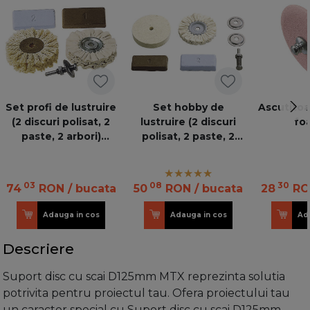
Set profi de lustruire
Set hobby de
Ascutitoa
(2 discuri polisat, 2
lustruire (2 discuri
fo
paste, 2 arbori)
polisat, 2 paste, 2
WOLF.2179000
arbori)
WOLF.2178000
03
08
30
74
RON
/ bucata
50
RON
/ bucata
28
RO
Adauga in cos
Adauga in cos
Ad
Descriere
Suport disc cu scai D125mm MTX reprezinta solutia
potrivita pentru proiectul tau. Ofera proiectului tau
un caracter special cu Suport disc cu scai D125mm