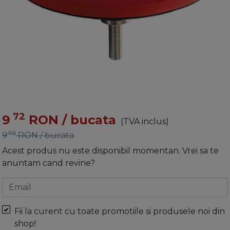
72
9
RON
/ bucata
(TVA inclus)
92
9
RON
/ bucata
Acest produs nu este disponibil momentan. Vrei sa te
anuntam cand revine?
Email
Fii la curent cu toate promotiile si produsele noi din
shop!