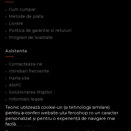
Cum cumpar
Metode de plata
Livrare
Politica de garantie si retururi
Program de loialitate
Asistenta
Contacteaza-ne
Intrebari frecvente
Harta site
ANPC
Solutionarea litigiilor
Informatii legale
Teonic utilizează cookie-uri (și tehnologii similare)
Cont Client
pentru a conferi website-ului feroshop.ro un caracter
personalizat și pentru o experiență de navigare mai
facilă.
Contul meu