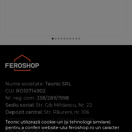
Nume societate:
Teonic SRL
CUI:
RO10714902
Nr. reg. com.:
J38/289/1998
Sediu social:
Str. Gib Mihăescu, Nr. 22
Depozit central:
Str. Râureni, nr. 106
Râmnicu Vâlcea, Jud. Vâlcea, România
Teonic utilizează cookie-uri (și tehnologii similare)
pentru a conferi website-ului feroshop.ro un caracter
office@feroshop.ro