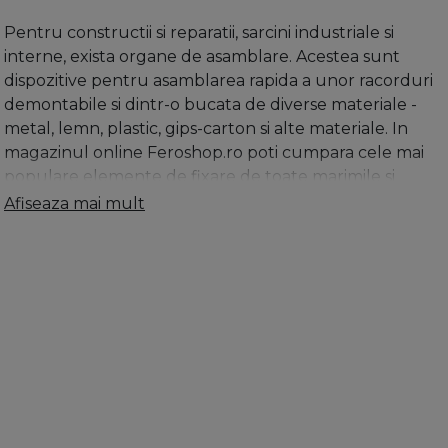
Pentru constructii si reparatii, sarcini industriale si
interne, exista organe de asamblare. Acestea sunt
dispozitive pentru asamblarea rapida a unor racorduri
demontabile si dintr-o bucata de diverse materiale -
metal, lemn, plastic, gips-carton si alte materiale. In
magazinul online Feroshop.ro poti cumpara cele mai
populare elemente de fixare de toate marimile si
tipurile: dibluri, lamele de lemn, pene, placute de
Afiseaza mai mult
acoperire, distantiere, camasuieli de diferite marimi si
dimensiuni, pad decking, suruburi cu cap, ancore,
vinclu de imbinare, tija basculanta, set fixare oglinzi,
papuci grinda, papuci reazem, placi perforate banda,
diblu nailon cu surub, diblu metal cu cavitati, dibluri
din plastic cu expandare, dibluri din plastic expandabil,
dibluri din plastic cu expandare paralela, dibluri
pentru montaj rame, diblu metalic oscilobatant cu
surub pentru gips-carton, diblu autofiletant pentru
gips-carton, eurosuruburi din otel nichelat, agatatoare