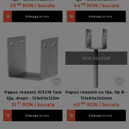
36
59
53
RON
/ bucata
44
RON
/ bucata
Adauga in cos
Adauga in cos
stoc epuizat
Papuc reazem 103218 fara
Papuc reazem cu tija, tip B -
tija, drept - 121x60x125m
121x60x102mm
31
86
31
RON
/ bucata
43
RON
/ bucata
Adauga in cos
Adauga in cos