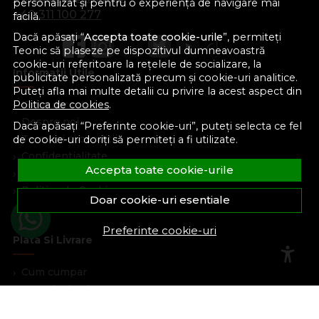
personalizat și pentru o experiență de navigare mai
+40 311 100 277
facilă.
Dacă apăsați “
Accepta toate cookie-urile
”, permiteți
Teonic să plaseze pe dispozitivul dumneavoastră
cookie-uri referitoare la rețelele de socializare, la
Informatii Utile
publicitate personalizată precum și cookie-uri analitice.
Puteți afla mai multe detalii cu privire la acest aspect din
Formular retur
Politica de cookies
.
Despre noi
Dacă apăsați “Preferinte cookie-uri”, puteți selecta ce fel
Termeni si conditii
de cookie-uri doriți să permiteți a fi utilizate.
Confidentialitate
Accepta toate cookie-urile
Marturiile clientilor
Politica de Cookies
Doar cookie-uri esentiale
Blog
Preferinte cookie-uri
Plata Si Livrare
Cum cumpar
Metode de plata
Livrare