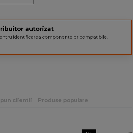
ribuitor autorizat
 pentru identificarea componentelor compatibile.
pun clientii
Produse populare