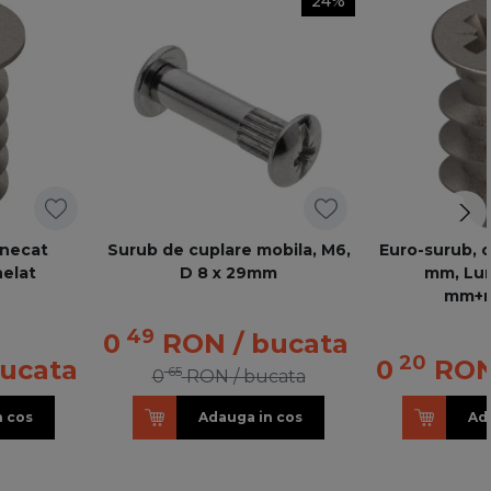
24%
inecat
Surub de cuplare mobila, M6,
Euro-surub, c
elat
D 8 x 29mm
mm, Lun
mm+n
49
0
RON
/ bucata
20
bucata
0
RO
65
0
RON
/ bucata
n cos
Adauga in cos
Ad