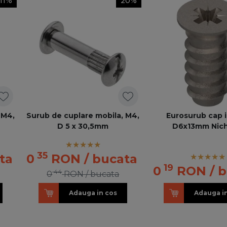
11%
20%
 M4,
Surub de cuplare mobila, M4,
Eurosurub cap 
D 5 x 30,5mm
D6x13mm Nich
35
ta
0
RON
/ bucata
19
0
RON
/ 
44
0
RON
/ bucata
Adauga in cos
Adauga i