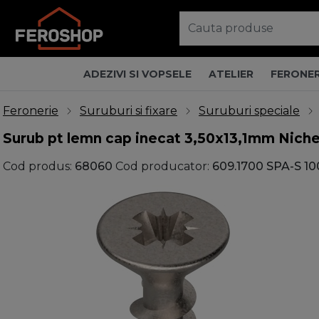
ADEZIVI SI VOPSELE
ATELIER
FERONER
Feronerie
Suruburi si fixare
Suruburi speciale
Surub pt lemn cap inecat 3,50x13,1mm Niche
Cod produs:
68060
Cod producator:
609.1700 SPA-S 10