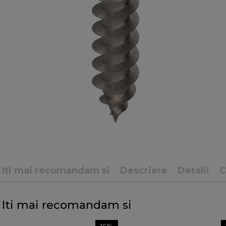
Iti mai recomandam si
Descriere
Detalii
Iti mai recomandam si