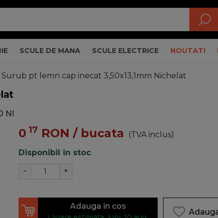
IE
SCULE DE MANA
SCULE ELECTRICE
NOUTATI
Surub pt lemn cap inecat 3,50x13,1mm Nichelat
lat
0 NI
17
0
RON
/ bucata
(TVA inclus)
Disponibil in stoc
−
+
Adauga in cos
Adauga 
Livrare estimata: luni, 10 aug.