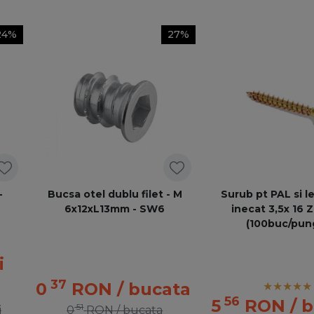
24%
27%
-
Bucsa otel dublu filet - M
Surub pt PAL si 
6x12xL13mm - SW6
inecat 3,5x 16 
(100buc/pun
i
37
0
RON
/ bucata
56
5
RON
/ 
51
i
0
RON
/ bucata