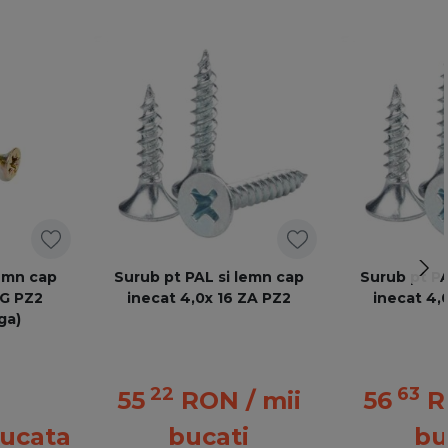
lemn cap
Surub pt PAL si lemn cap
Surub pt PA
ZG PZ2
inecat 4,0x 16 ZA PZ2
inecat 4,
ga)
22
63
55
RON
/ mii
56
R
bucata
bucati
bu