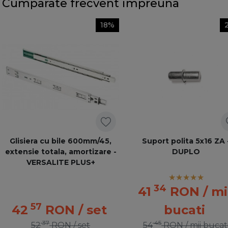
Cumparate frecvent impreuna
18%
Glisiera cu bile 600mm/45,
Suport polita 5x16 ZA 
extensie totala, amortizare -
DUPLO
VERSALITE PLUS+
34
41
RON
/ mi
57
42
RON
/ set
bucati
37
45
52
RON
/ set
54
RON
/ mii bucat