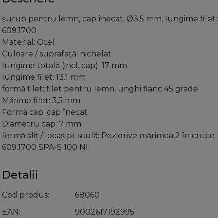
şurub pentru lemn, cap înecat, Ø3,5 mm, lungime filet:
609.1700
Material: Oţel
Culoare / suprafaţă: nichelat
lungime totală (incl. cap): 17 mm
lungime filet: 13.1 mm
formă filet: filet pentru lemn, unghi flanc 45 grade
Mărime filet: 3,5 mm
Formă cap: cap înecat
Diametru cap: 7 mm
formă şliţ / locaş pt sculă: Pozidrive mărimea 2 în cruce
609.1700 SPA-S 100 NI
Detalii
Cod produs
68060
EAN
9002617192995