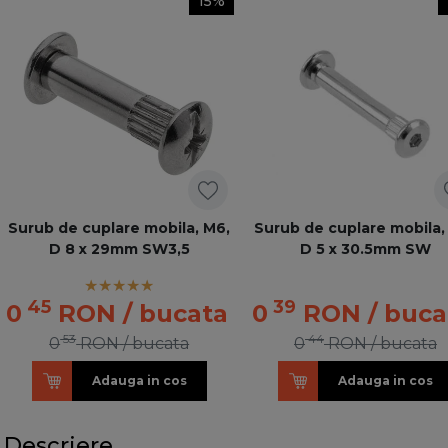
15%
Surub de cuplare mobila, M6,
Surub de cuplare mobila,
D 8 x 29mm SW3,5
D 5 x 30.5mm SW
45
39
0
RON
/ bucata
0
RON
/ buca
53
44
0
RON
/ bucata
0
RON
/ bucata
Adauga in cos
Adauga in cos
Descriere