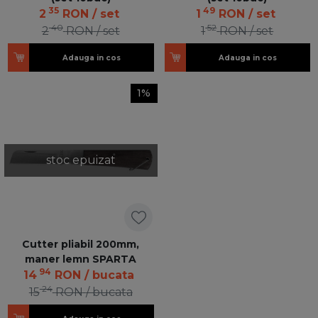
35
49
2
RON
/ set
1
RON
/ set
40
52
2
RON
/ set
1
RON
/ set
Adauga in cos
Adauga in cos
1%
stoc epuizat
Cutter pliabil 200mm,
maner lemn SPARTA
94
14
RON
/ bucata
24
15
RON
/ bucata