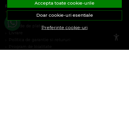
Accepta toate cookie-urile
Plata Si Livrare
Doar cookie-uri esentiale
Cum cumpar
Metode de plata
Preferinte cookie-uri
Livrare
Politica de garantie si retururi
Program de loialitate
Asistenta
Contacteaza-ne
Intrebari frecvente
Harta site
ANPC
Solutionarea litigiilor
Informatii legale
Cont Client