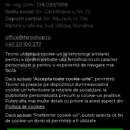
Nr. reg. com.:
J38/289/1998
Sediu social:
Str. Gib Mihăescu, Nr. 22
Depozit central:
Str. Râureni, nr. 106
Râmnicu Vâlcea, Jud. Vâlcea, România
office@feroshop.ro
+40 311 100 277
Teonic utilizează cookie-uri (și tehnologii similare)
pentru a conferi website-ului feroshop.ro un caracter
personalizat și pentru o experiență de navigare mai
Informatii Utile
facilă.
Dacă apăsați “
Accepta toate cookie-urile
”, permiteți
Formular retur
Teonic să plaseze pe dispozitivul dumneavoastră
Despre noi
cookie-uri referitoare la rețelele de socializare, la
Termeni si conditii
publicitate personalizată precum și cookie-uri analitice.
Puteți afla mai multe detalii cu privire la acest aspect din
Confidentialitate
Politica de cookies
.
Marturiile clientilor
Dacă apăsați “Preferinte cookie-uri”, puteți selecta ce fel
Politica de Cookies
de cookie-uri doriți să permiteți a fi utilizate.
Blog