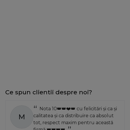
Ce spun clientii despre noi?
Nota 10👑👑❤️👑 cu felicitări și ca și
M
calitatea și ca distribuire ca absolut
tot, respect maxim pentru această
firmă 👑👑👑👑