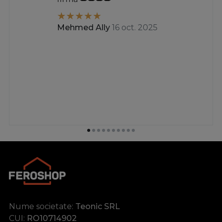
Mehmed Ally
16 oct. 2025
Nume societate:
Teonic SRL
CUI:
RO10714902