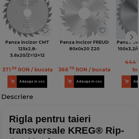
Panza incizor CMT
Panza incizor FREUD
Panza in
125x2.8-
80x0x20 Z20
100x3,2/
3.6x20/Z=12+12
3
444
59
79
371
RON
/ bucata
368
RON
/ bucata
bu
Adauga in cos
Adauga in cos
Ad
Descriere
Rigla pentru taieri
transversale KREG® Rip-