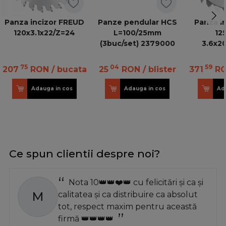
Panza incizor FREUD
Panze pendular HCS
Panza i
120x3.1x22/Z=24
L=100/25mm
12
(3buc/set) 2379000
3.6x20
75
04
59
207
RON
/ bucata
25
RON
/ blister
371
R
Adauga in cos
Adauga in cos
Ad
Ce spun clientii despre noi?
Nota 10👑👑❤️👑 cu felicitări și ca și
M
calitatea și ca distribuire ca absolut
tot, respect maxim pentru această
firmă 👑👑👑👑