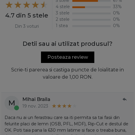
5 stele
67%
4 stele
33%
3 stele
0%
4.7 din 5 stele
2 stele
0%
1 stea
0%
Din 3 voturi
Detii sau ai utilizat produsul?
Posteaza review
Scrie-ti parerea si castiga puncte de loialitate in
valoare de 1,00 RON.
Mihai Braila
M
19 nov. 2023
Daca nu ai un ferastrau care sa iti permita sa tai fasii din
felurite placi de lemn (OSB, PFL, MDF), Rip-Cut e destul de
OK. Poti taia pana la 630 mm latime si face o treaba buna,