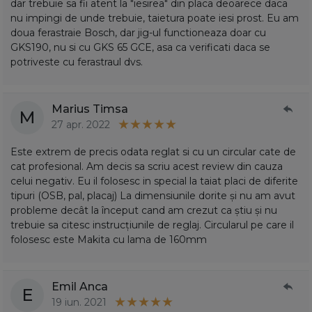
dar trebuie sa fii atent la "iesirea" din placa deoarece daca
nu impingi de unde trebuie, taietura poate iesi prost. Eu am
doua ferastraie Bosch, dar jig-ul functioneaza doar cu
GKS190, nu si cu GKS 65 GCE, asa ca verificati daca se
potriveste cu ferastraul dvs.
Marius Timsa
M
27 apr. 2022
Este extrem de precis odata reglat si cu un circular cate de
cat profesional. Am decis sa scriu acest review din cauza
celui negativ. Eu il folosesc in special la taiat placi de diferite
tipuri (OSB, pal, placaj) La dimensiunile dorite și nu am avut
probleme decât la început cand am crezut ca știu și nu
trebuie sa citesc instrucțiunile de reglaj. Circularul pe care il
folosesc este Makita cu lama de 160mm
Emil Anca
E
19 iun. 2021