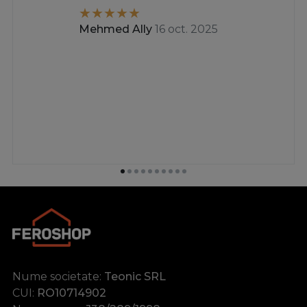
Mehmed Ally
16 oct. 2025
Nume societate:
Teonic SRL
CUI:
RO10714902