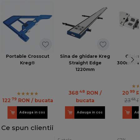
Portable Crosscut
Sina de ghidare Kreg
Glisie
Kreg®
Straight Edge
300mm/45
1220mm
48
99
368
RON
/
20
79
53
122
RON
/ bucata
bucata
23
Adauga in cos
Adauga in cos
Ad
Ce spun clientii