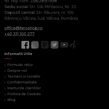
Nr. reg. com.:
J38/289/1998
Sediu social:
Str. Gib Mihăescu, Nr. 22
Depozit central:
Str. Râureni, nr. 106
Râmnicu Vâlcea, Jud. Vâlcea, România
office@feroshop.ro
+40 311 100 277
Informatii Utile
Formular retur
Despre noi
Termeni si conditii
Confidentialitate
Marturiile clientilor
Politica de Cookies
Blog