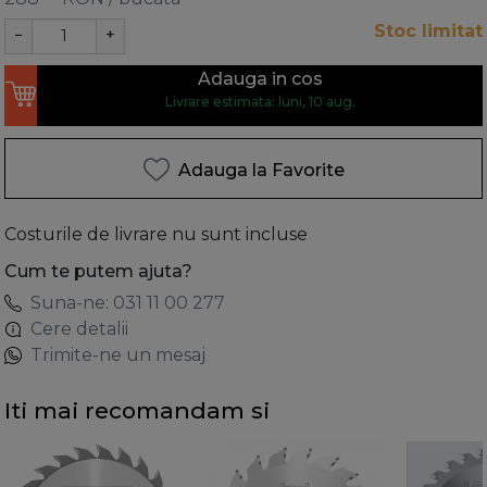
Stoc limitat
−
+
Adauga in cos
Livrare estimata: luni, 10 aug.
Adauga la Favorite
Costurile de livrare nu sunt incluse
Cum te putem ajuta?
Suna-ne: 031 11 00 277
Cere detalii
Trimite-ne un mesaj
Iti mai recomandam si