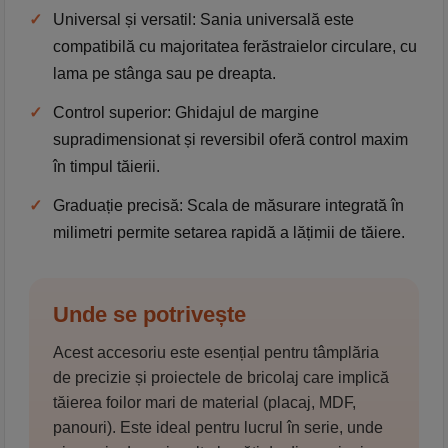
✓
Universal și versatil:
Sania universală este
compatibilă cu majoritatea ferăstraielor circulare, cu
lama pe stânga sau pe dreapta.
✓
Control superior:
Ghidajul de margine
supradimensionat și reversibil oferă control maxim
în timpul tăierii.
✓
Graduație precisă:
Scala de măsurare integrată în
milimetri permite setarea rapidă a lățimii de tăiere.
Unde se potrivește
Acest accesoriu este esențial pentru
tâmplăria
de precizie
și proiectele de bricolaj care implică
tăierea foilor mari de material (placaj, MDF,
panouri). Este ideal pentru lucrul în serie, unde