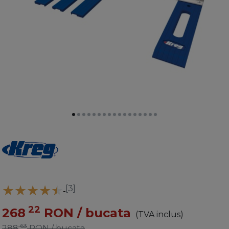
[3]
22
268
RON
/ bucata
(TVA inclus)
63
288
RON
/ bucata