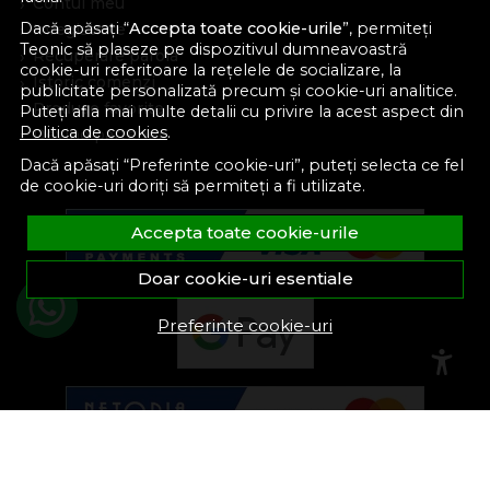
Contul meu
Dacă apăsați “
Accepta toate cookie-urile
”, permiteți
Inregistrare
Teonic să plaseze pe dispozitivul dumneavoastră
Recuperare parola
cookie-uri referitoare la rețelele de socializare, la
Istoric comenzi
publicitate personalizată precum și cookie-uri analitice.
Produse favorite
Puteți afla mai multe detalii cu privire la acest aspect din
Politica de cookies
.
Devino partener
Dacă apăsați “Preferinte cookie-uri”, puteți selecta ce fel
de cookie-uri doriți să permiteți a fi utilizate.
Accepta toate cookie-urile
Doar cookie-uri esentiale
Preferinte cookie-uri