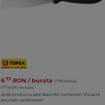
73
6
RON
/ bucata
(TVA inclus)
87
6
RON
/ bucata
Acest produs nu este disponibil momentan. Vrei sa te
anuntam cand revine?