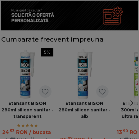
Cumparate frecvent impreuna
5%
Etansant BISON
Etansant BISON
Etansa
280ml silicon sanitar -
280ml silicon sanitar -
300ml ac
transparent
alb
ultra r
53
90
24
RON
/ bucata
13
RO
92
97
12