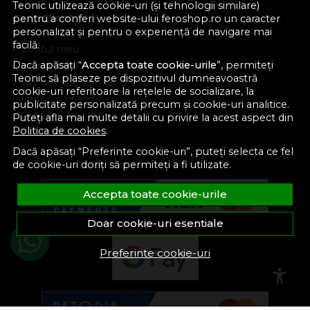
Teonic utilizează cookie-uri (și tehnologii similare)
Cont Client
pentru a conferi website-ului feroshop.ro un caracter
personalizat și pentru o experiență de navigare mai
facilă.
Contul meu
Dacă apăsați “
Accepta toate cookie-urile
”, permiteți
Inregistrare
Teonic să plaseze pe dispozitivul dumneavoastră
Recuperare parola
cookie-uri referitoare la rețelele de socializare, la
Istoric comenzi
publicitate personalizată precum și cookie-uri analitice.
Produse favorite
Puteți afla mai multe detalii cu privire la acest aspect din
Politica de cookies
.
Devino partener
Dacă apăsați “Preferinte cookie-uri”, puteți selecta ce fel
de cookie-uri doriți să permiteți a fi utilizate.
Accepta toate cookie-urile
Doar cookie-uri esentiale
Preferinte cookie-uri