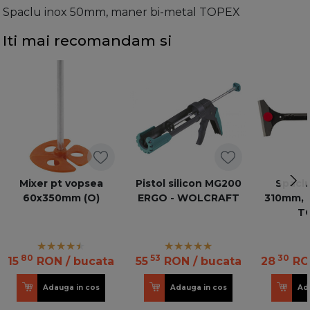
Spaclu inox 50mm, maner bi-metal TOPEX
Iti mai recomandam si
Mixer pt vopsea
Pistol silicon MG200
Spaclu
60x350mm (O)
ERGO - WOLCRAFT
310mm, 
T
80
53
30
15
RON
/ bucata
55
RON
/ bucata
28
RO
Adauga in cos
Adauga in cos
Ad