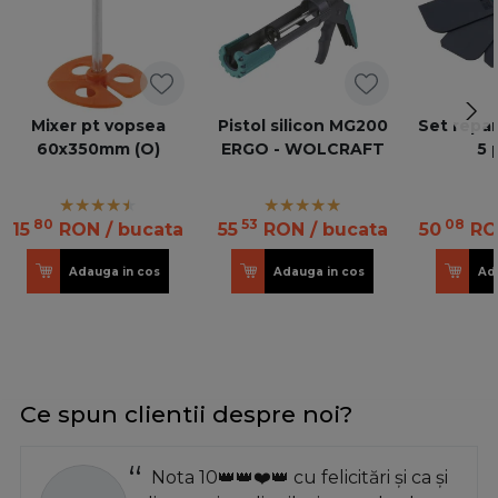
Mixer pt vopsea
Pistol silicon MG200
Set repara
60x350mm (O)
ERGO - WOLCRAFT
5 
80
53
08
15
RON
/ bucata
55
RON
/ bucata
50
RO
Adauga in cos
Adauga in cos
Ad
Ce spun clientii despre noi?
Nota 10👑👑❤️👑 cu felicitări și ca și