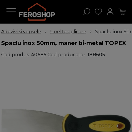
Adezivi si vopsele
Unelte aplicare
Spaclu inox 5
Spaclu inox 50mm, maner bi-metal TOPEX
Cod produs:
40685
Cod producator:
18B605