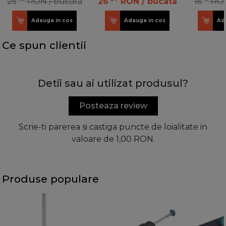
25
RON
/ bucata
26
RON
/ bucata
16
RO
Adauga in cos
Adauga in cos
Ad
Ce spun clientii
Detii sau ai utilizat produsul?
Posteaza review
Scrie-ti parerea si castiga puncte de loialitate in
valoare de 1,00 RON.
Produse populare