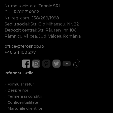
Nume societate:
Teonic SRL
CUI:
RO10714902
Nr. reg. com.:
J38/289/1998
Sediu social:
Str. Gib Mihăescu, Nr. 22
Depozit central:
Str. Râureni, nr. 106
Râmnicu Vâlcea, Jud. Vâlcea, România
office@feroshop.ro
+40 311 100 277
Informatii Utile
Formular retur
Despre noi
Termeni si conditii
Confidentialitate
Marturiile clientilor