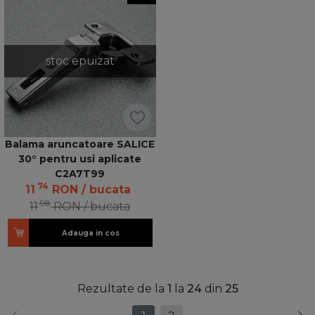
stoc epuizat
Balama aruncatoare SALICE
30° pentru usi aplicate
C2A7T99
74
11
RON
/ bucata
98
11
RON
/ bucata
Adauga in cos
Rezultate de la
1
la
24
din
25