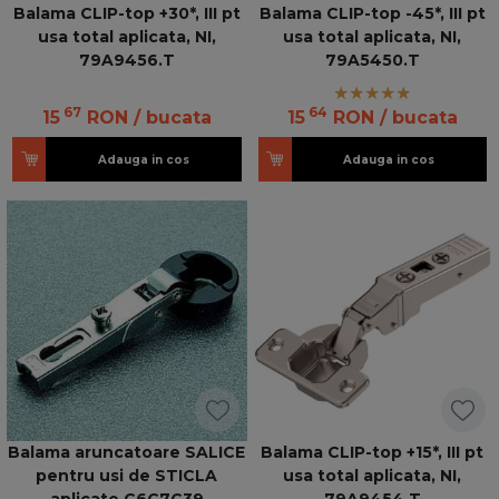
Balama CLIP-top +30*, III pt
Balama CLIP-top -45*, III pt
usa total aplicata, NI,
usa total aplicata, NI,
79A9456.T
79A5450.T
67
64
15
RON
/ bucata
15
RON
/ bucata
Adauga in cos
Adauga in cos
Balama aruncatoare SALICE
Balama CLIP-top +15*, III pt
pentru usi de STICLA
usa total aplicata, NI,
aplicate C6C7C39
79A9454.T