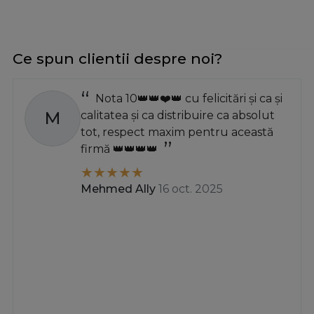
Ce spun clientii despre noi?
Nota 10👑👑❤️👑 cu felicitări și ca și
M
calitatea și ca distribuire ca absolut
tot, respect maxim pentru această
firmă 👑👑👑👑
Mehmed Ally
16 oct. 2025