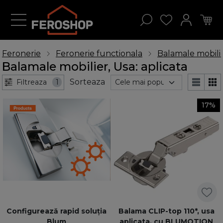
Feronerie
Feronerie functionala
Balamale mobili
Balamale mobilier, Usa: aplicata
Sorteaza
Filtreaza
1
17%
Configurează rapid soluția
Balama CLIP-top 110*, usa
Blum
aplicata, cu BLUMOTION