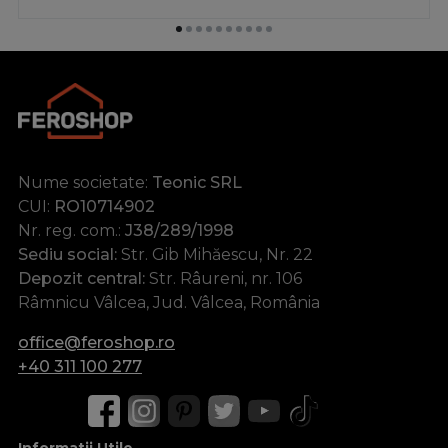
Nume societate:
Teonic SRL
CUI:
RO10714902
Nr. reg. com.:
J38/289/1998
Sediu social:
Str. Gib Mihăescu, Nr. 22
Depozit central:
Str. Râureni, nr. 106
Râmnicu Vâlcea, Jud. Vâlcea, România
office@feroshop.ro
+40 311 100 277
Informatii Utile