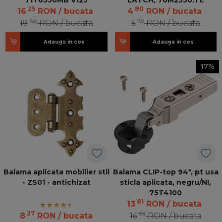
25
80
16
RON
/ bucata
4
RON
/ bucata
60
79
19
RON
/ bucata
5
RON
/ bucata
Adauga in cos
Adauga in cos
17%
Balama aplicata mobilier stil
Balama CLIP-top 94*, pt usa
- ZS01 - antichizat
sticla aplicata, negru/NI,
75T4100
81
13
RON
/ bucata
27
66
8
RON
/ bucata
16
RON
/ bucata