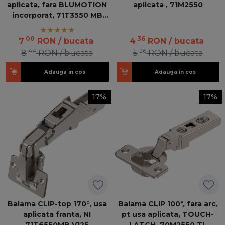
aplicata, fara BLUMOTION
aplicata , 71M2550
incorporat, 71T3550 MB
V250 NI
00
36
7
RON
/ bucata
4
RON
/ bucata
44
26
8
RON
/ bucata
5
RON
/ bucata
Adauga in cos
Adauga in cos
17%
17%
Balama CLIP-top 170°, usa
Balama CLIP 100*, fara arc,
aplicata franta, NI
pt usa aplicata, TOUCH-
71T6550MB V125
LATCH, 70M2550.TL