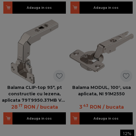
Adauga in cos
Adauga in cos
Balama CLIP-top 95*, pt
Balama MODUL, 100°, usa
constructie cu lezena,
aplicata, NI 91M2550
aplicata 79T9950.37MB V50
17
43
NI
28
RON
/ bucata
3
RON
/ bucata
Adauga in cos
Adauga in cos
12%