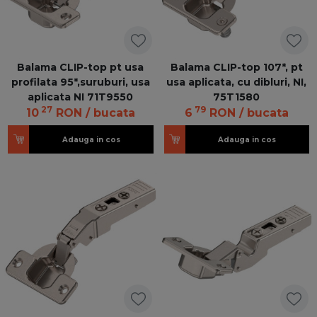
Balama CLIP-top pt usa
Balama CLIP-top 107*, pt
profilata 95*,suruburi, usa
usa aplicata, cu dibluri, NI,
aplicata NI 71T9550
75T1580
27
79
10
RON
/ bucata
6
RON
/ bucata
Adauga in cos
Adauga in cos