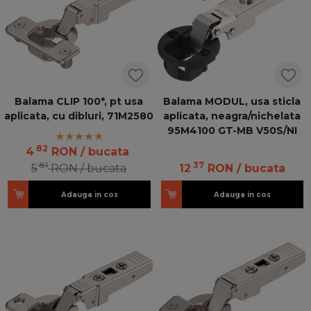
Balama CLIP 100*, pt usa
Balama MODUL, usa sticla
aplicata, cu dibluri, 71M2580
aplicata, neagra/nichelata
95M4100 GT-MB V50S/NI
82
4
RON
/ bucata
81
37
5
RON
/ bucata
12
RON
/ bucata
Adauga in cos
Adauga in cos