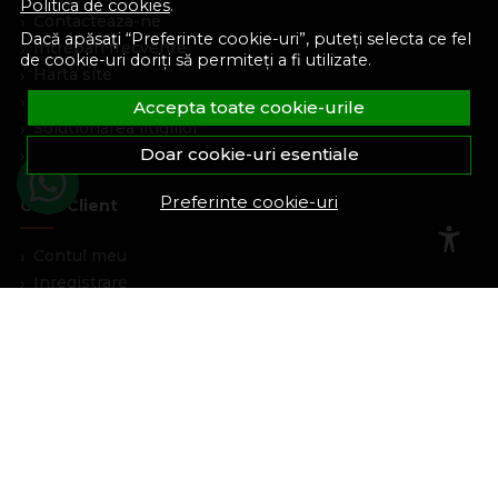
Politica de cookies
.
Contacteaza-ne
Dacă apăsați “Preferinte cookie-uri”, puteți selecta ce fel
Intrebari frecvente
de cookie-uri doriți să permiteți a fi utilizate.
Harta site
ANPC
Accepta toate cookie-urile
Solutionarea litigiilor
Doar cookie-uri esentiale
Informatii legale
Preferinte cookie-uri
Cont Client
Contul meu
Inregistrare
Recuperare parola
Istoric comenzi
Produse favorite
Devino partener