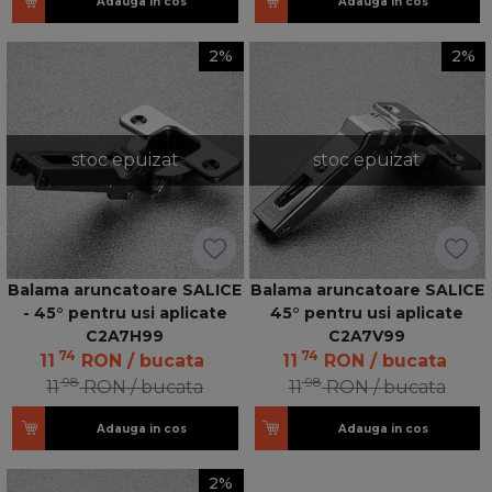
Adauga in cos
Adauga in cos
2%
2%
stoc epuizat
stoc epuizat
Balama aruncatoare SALICE
Balama aruncatoare SALICE
- 45° pentru usi aplicate
45° pentru usi aplicate
C2A7H99
C2A7V99
74
74
11
RON
/ bucata
11
RON
/ bucata
98
98
11
RON
/ bucata
11
RON
/ bucata
Adauga in cos
Adauga in cos
2%