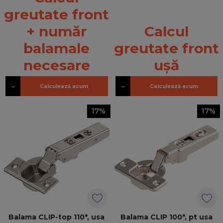
greutate front
+ număr
Calcul
balamale
greutate front
necesare
ușă
→
→
Calculează acum
Calculează acum
17%
17%
Balama CLIP-top 110*, usa
Balama CLIP 100*, pt usa