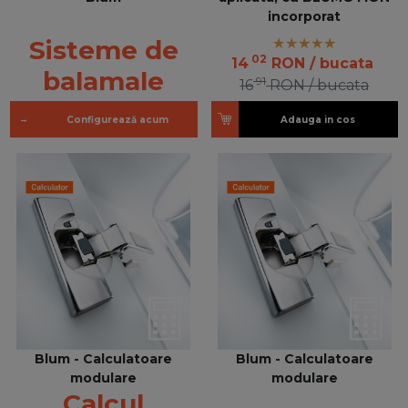
incorporat
Sisteme de
02
14
RON
/ bucata
balamale
91
16
RON
/ bucata
→
Configurează acum
Adauga in cos
Blum - Calculatoare
Blum - Calculatoare
modulare
modulare
Calcul