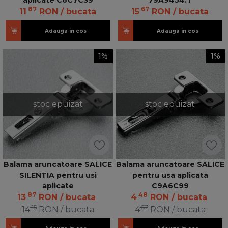
87
67
11
RON
/ bucata
15
RON
/ bucata
Adauga in cos
Adauga in cos
1%
1%
stoc epuizat
stoc epuizat
Balama aruncatoare SALICE
Balama aruncatoare SALICE
SILENTIA pentru usi
pentru usa aplicata
aplicate
C9A6C99
87
48
13
RON
/ bucata
4
RON
/ bucata
15
57
14
RON
/ bucata
4
RON
/ bucata