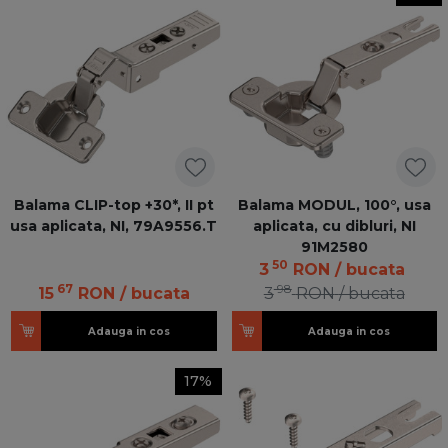
Balama CLIP-top +30*, II pt
Balama MODUL, 100°, usa
usa aplicata, NI, 79A9556.T
aplicata, cu dibluri, NI
91M2580
50
3
RON
/ bucata
67
98
15
RON
/ bucata
3
RON
/ bucata
Adauga in cos
Adauga in cos
17%