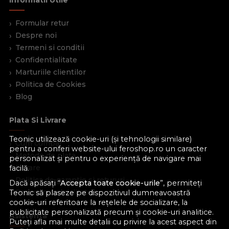
Formular retur
Despre noi
Termeni si conditii
Confidentialitate
Marturiile clientilor
Politica de Cookies
Blog
Plata Si Livrare
Teonic utilizează cookie-uri (și tehnologii similare)
Cum cumpar
pentru a conferi website-ului feroshop.ro un caracter
Metode de plata
personalizat și pentru o experiență de navigare mai
Livrare
facilă.
Politica de garantie si retururi
Dacă apăsați “
Accepta toate cookie-urile
”, permiteți
Program de loialitate
Teonic să plaseze pe dispozitivul dumneavoastră
cookie-uri referitoare la rețelele de socializare, la
publicitate personalizată precum și cookie-uri analitice.
Asistenta
Puteți afla mai multe detalii cu privire la acest aspect din