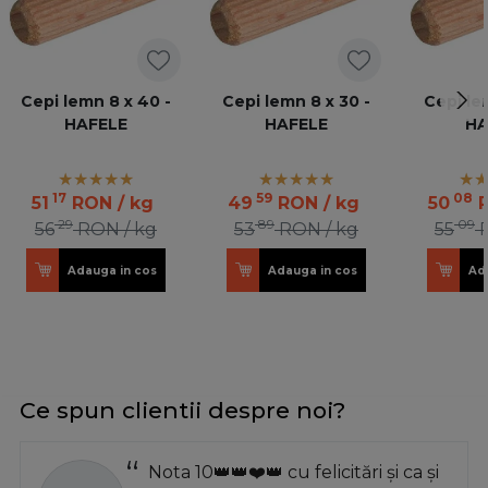
Cepi lemn 8 x 40 -
Cepi lemn 8 x 30 -
Cepi le
HAFELE
HAFELE
HA
17
59
08
51
RON
/ kg
49
RON
/ kg
50
29
89
09
56
RON
/ kg
53
RON
/ kg
55
Adauga in cos
Adauga in cos
Ad
Ce spun clientii despre noi?
Nota 10👑👑❤️👑 cu felicitări și ca și