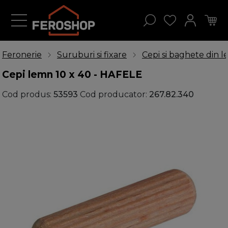
Feronerie
Suruburi si fixare
Cepi si baghete din 
Cepi lemn 10 x 40 - HAFELE
Cod produs:
53593
Cod producator:
267.82.340