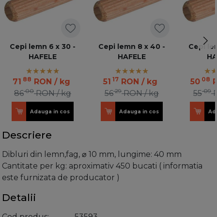
Cepi lemn 6 x 30 -
Cepi lemn 8 x 40 -
Cepi le
HAFELE
HAFELE
HA
88
17
08
71
RON
/ kg
51
RON
/ kg
50
00
29
09
86
RON
/ kg
56
RON
/ kg
55
Adauga in cos
Adauga in cos
Ad
Descriere
Dibluri din lemn,fag, ⌀ 10 mm, lungime: 40 mm
Cantitate per kg: aproximativ 450 bucati ( informatia
este furnizata de producator )
Detalii
Cod produs
53593