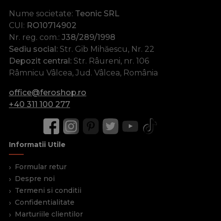
Nume societate:
Teonic SRL
CUI:
RO10714902
Nr. reg. com.:
J38/289/1998
Sediu social:
Str. Gib Mihăescu, Nr. 22
Depozit central:
Str. Râureni, nr. 106
Râmnicu Vâlcea, Jud. Vâlcea, România
office@feroshop.ro
+40 311 100 277
Informatii Utile
Formular retur
Despre noi
Termeni si conditii
Confidentialitate
Marturiile clientilor