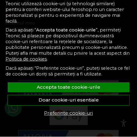
Teonic utilizează cookie-uri (și tehnologii similare)
Cont Client
pentru a conferi website-ului feroshop.ro un caracter
personalizat și pentru o experiență de navigare mai
facilă.
Contul meu
Dacă apăsați “
Accepta toate cookie-urile
”, permiteți
Inregistrare
Teonic să plaseze pe dispozitivul dumneavoastră
Recuperare parola
cookie-uri referitoare la rețelele de socializare, la
Istoric comenzi
publicitate personalizată precum și cookie-uri analitice.
Produse favorite
Puteți afla mai multe detalii cu privire la acest aspect din
Politica de cookies
.
Devino partener
Dacă apăsați “Preferinte cookie-uri”, puteți selecta ce fel
de cookie-uri doriți să permiteți a fi utilizate.
Accepta toate cookie-urile
Doar cookie-uri esentiale
Preferinte cookie-uri