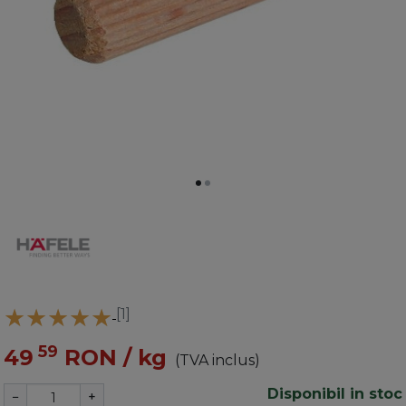
[1]
59
49
RON
/ kg
(TVA inclus)
Disponibil in stoc
−
+