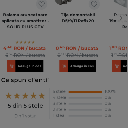
Balama aruncatoare
Tija demontabil
Demont
aplicata cu amotizor -
D5/9/11 Rafix20
19mm, al
SOLID PLUS GTV
Ra
46
46
08
4
RON
/ bucata
0
RON
/ bucata
1
RO
52
50
19
6
RON
/ bucata
0
RON
/ bucata
1
RO
Adauga in cos
Adauga in cos
Ad
Ce spun clientii
5 stele
100%
4 stele
0%
3 stele
0%
5 din 5 stele
2 stele
0%
1 stea
0%
Din 1 voturi