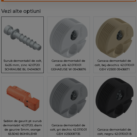
Vezi alte optiuni
Surub demontabil de colt,
Carcasa demontabil de
Carcasa demontabil de
6x26 mm, zinc 42.0720
colt, alb 42.0110.01
colt, bej-deschis 42.0110.01
SCHRAUBE BL 04340601
GEHAEUSE W 05436676
GEH V2500 05436671
Sablon de gaurit pt surub
demontabil 42.0720, diam
Carcasa demontabil de
de gaurire 5mm, orange
colt, gri dechis 42.0110.01
Carcasa demontabil de
65.5040 BOHRLEHR
GEH V2500R735
colt, negru 42.0110.01 B