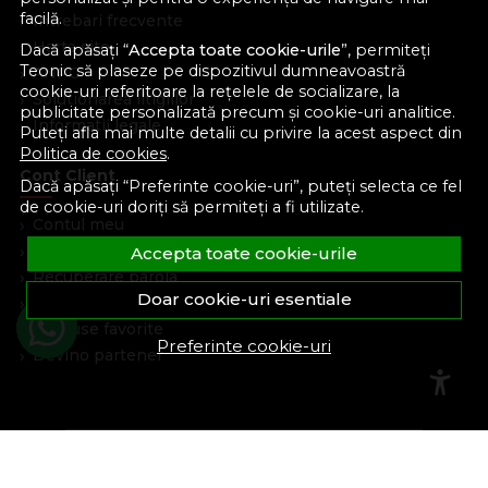
facilă.
Intrebari frecvente
Harta site
Dacă apăsați “
Accepta toate cookie-urile
”, permiteți
Teonic să plaseze pe dispozitivul dumneavoastră
ANPC
cookie-uri referitoare la rețelele de socializare, la
Solutionarea litigiilor
publicitate personalizată precum și cookie-uri analitice.
Informatii legale
Puteți afla mai multe detalii cu privire la acest aspect din
Politica de cookies
.
Cont Client
Dacă apăsați “Preferinte cookie-uri”, puteți selecta ce fel
de cookie-uri doriți să permiteți a fi utilizate.
Contul meu
Inregistrare
Accepta toate cookie-urile
Recuperare parola
Doar cookie-uri esentiale
Istoric comenzi
Produse favorite
Preferinte cookie-uri
Devino partener