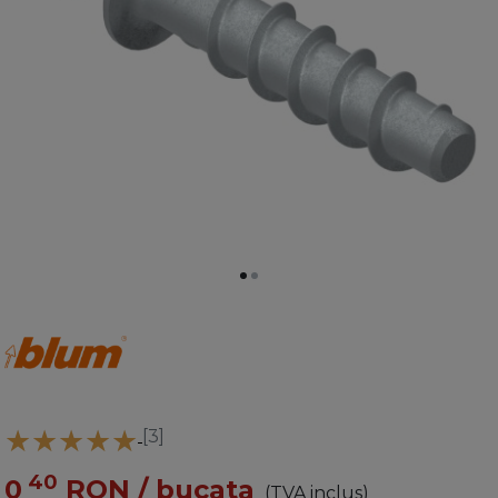
[3]
40
0
RON
/ bucata
(TVA inclus)