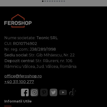
Nume societate:
Teonic SRL
CUI:
RO10714902
Nr. reg. com.:
J38/289/1998
Sediu social:
Str. Gib Mihăescu, Nr. 22
Depozit central:
Str. Râureni, nr. 106
Râmnicu Vâlcea, Jud. Vâlcea, România
office@feroshop.ro
+40 311 100 277
Informatii Utile