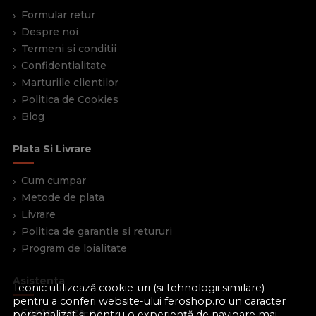
Formular retur
Despre noi
Termeni si conditii
Confidentialitate
Marturiile clientilor
Politica de Cookies
Blog
Plata Si Livrare
Cum cumpar
Metode de plata
Livrare
Politica de garantie si retururi
Program de loialitate
Asistenta
Teonic utilizează cookie-uri (și tehnologii similare)
pentru a conferi website-ului feroshop.ro un caracter
Contacteaza-ne
personalizat și pentru o experiență de navigare mai