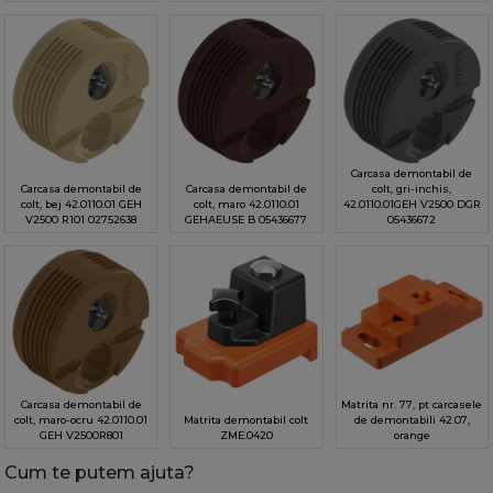
Carcasa demontabil de
Carcasa demontabil de
Carcasa demontabil de
colt, gri-inchis,
colt, bej 42.0110.01 GEH
colt, maro 42.0110.01
42.0110.01GEH V2500 DGR
V2500 R101 02752638
GEHAEUSE B 05436677
05436672
Carcasa demontabil de
Matrita nr. 77, pt carcasele
colt, maro-ocru 42.0110.01
Matrita demontabil colt
de demontabili 42.07,
GEH V2500R801
ZME.0420
orange
Cum te putem ajuta?