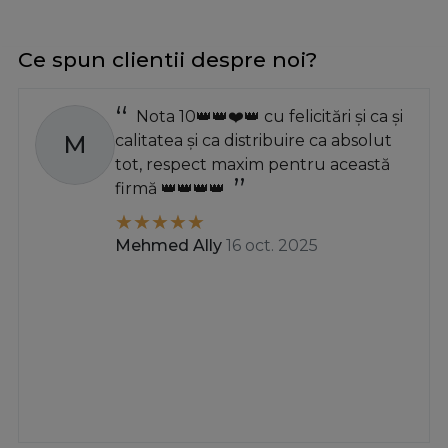
Ce spun clientii despre noi?
Nota 10👑👑❤️👑 cu felicitări și ca și
M
calitatea și ca distribuire ca absolut
tot, respect maxim pentru această
firmă 👑👑👑👑
Mehmed Ally
16 oct. 2025