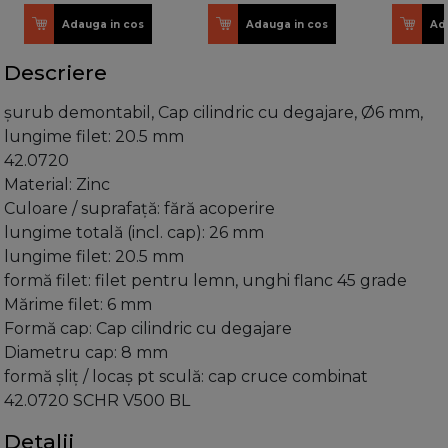
Adauga in cos
Adauga in cos
Ad
Descriere
şurub demontabil, Cap cilindric cu degajare, Ø6 mm,
lungime filet: 20.5 mm
42.0720
Material: Zinc
Culoare / suprafaţă: fără acoperire
lungime totală (incl. cap): 26 mm
lungime filet: 20.5 mm
formă filet: filet pentru lemn, unghi flanc 45 grade
Mărime filet: 6 mm
Formă cap: Cap cilindric cu degajare
Diametru cap: 8 mm
formă şliţ / locaş pt sculă: cap cruce combinat
42.0720 SCHR V500 BL
Detalii