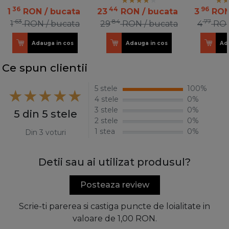
10
36
44
96
1
RON
/ bucata
23
RON
/ bucata
3
RO
63
84
77
1
RON
/ bucata
29
RON
/ bucata
4
RO
Adauga in cos
Adauga in cos
Ad
Ce spun clientii
5 stele
100%
4 stele
0%
3 stele
0%
5 din 5 stele
2 stele
0%
1 stea
0%
Din 3 voturi
Detii sau ai utilizat produsul?
Posteaza review
Scrie-ti parerea si castiga puncte de loialitate in
valoare de 1,00 RON.