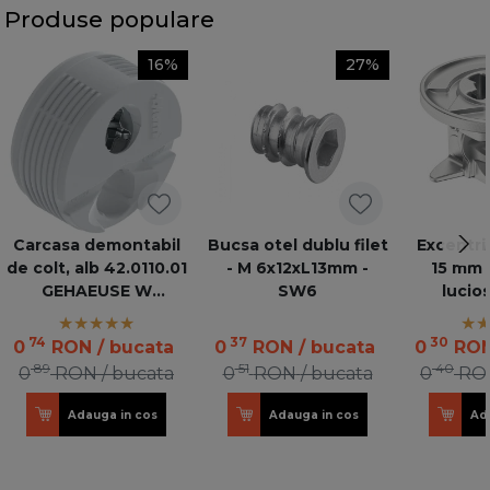
Produse populare
16%
27%
Carcasa demontabil
Bucsa otel dublu filet
Excentri
de colt, alb 42.0110.01
- M 6x12xL13mm -
15 mm 
GEHAEUSE W
SW6
lucio
05436676
74
37
30
0
RON
/ bucata
0
RON
/ bucata
0
RO
89
51
40
0
RON
/ bucata
0
RON
/ bucata
0
RO
Adauga in cos
Adauga in cos
Ad