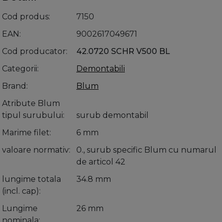
Cod produs
7150
EAN
9002617049671
Cod producator
42.0720 SCHR V500 BL
Categorii
Demontabili
Brand
Blum
Atribute Blum
tipul surubului
surub demontabil
Marime filet
6 mm
valoare normativ
0., surub specific Blum cu numarul
de articol 42
lungime totala
34.8 mm
(incl. cap)
Lungime
26 mm
nominala