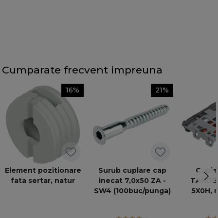
Cumparate frecvent impreuna
16%
21%
Element pozitionare
Surub cuplare cap
Cuplaj
fata sertar, natur
inecat 7,0x50 ZA -
TANDEM,
SW4 (100buc/punga)
5X0H, 
inalti
T51.170