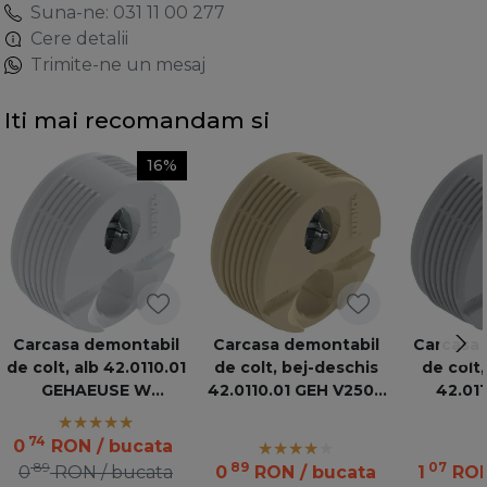
Suna-ne: 031 11 00 277
Cere detalii
Trimite-ne un mesaj
Iti mai recomandam si
16%
Carcasa demontabil
Carcasa demontabil
Carcasa 
de colt, alb 42.0110.01
de colt, bej-deschis
de colt,
GEHAEUSE W
42.0110.01 GEH V2500
42.01
05436676
05436671
V25
74
0
RON
/ bucata
89
89
07
0
RON
/ bucata
0
RON
/ bucata
1
RO