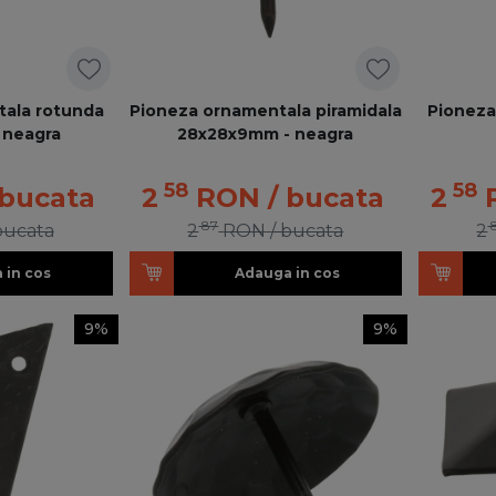
tala rotunda
Pioneza ornamentala piramidala
Pioneza
 neagra
28x28x9mm - neagra
58
58
 bucata
2
RON
/ bucata
2
87
bucata
2
RON
/ bucata
2
 in cos
Adauga in cos
9%
9%