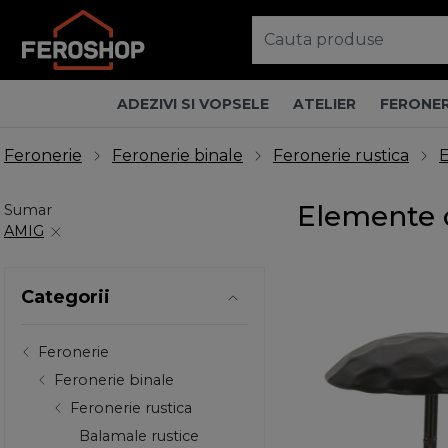
ADEZIVI SI VOPSELE
ATELIER
FERONER
Feronerie
Feronerie binale
Feronerie rustica
E
Elemente d
Sumar
AMIG
Categorii
Feronerie
Feronerie binale
Feronerie rustica
Balamale rustice