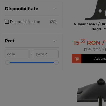
Disponibilitate
Disponibil in stoc
Numar casa 1 / H=
Negru 
Pret
55
15
RON
/
27
17
RON
/
-
Adauga