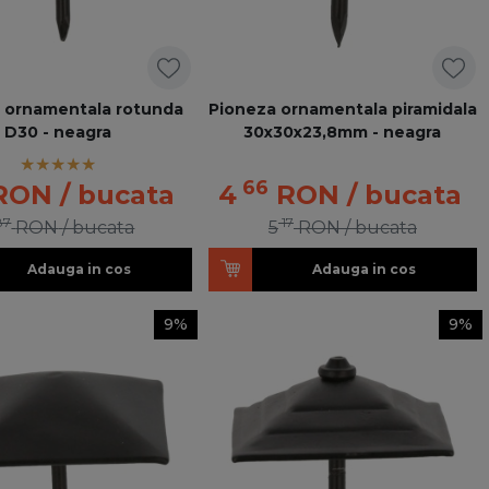
 ornamentala rotunda
Pioneza ornamentala piramidala
D30 - neagra
30x30x23,8mm - neagra
66
RON
/ bucata
4
RON
/ bucata
87
17
RON
/ bucata
5
RON
/ bucata
Adauga in cos
Adauga in cos
9%
9%