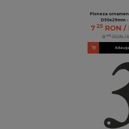
Pioneza ornamen
D50x29mm -
25
7
RON
/
06
8
RON
/
Adauga