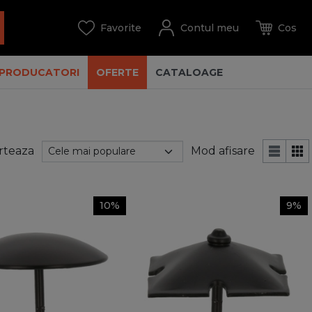
PRODUCATORI
OFERTE
CATALOAGE
rteaza
Mod afisare
10%
9%