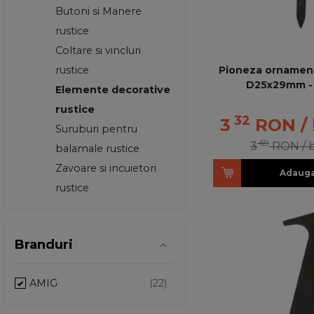
Butoni si Manere
rustice
Coltare si vincluri
Pioneza ornamen
rustice
D25x29mm -
Elemente decorative
rustice
32
3
RON
/
Suruburi pentru
69
3
RON
/ 
balamale rustice
Zavoare si incuietori
Adauga
rustice
Branduri
AMIG