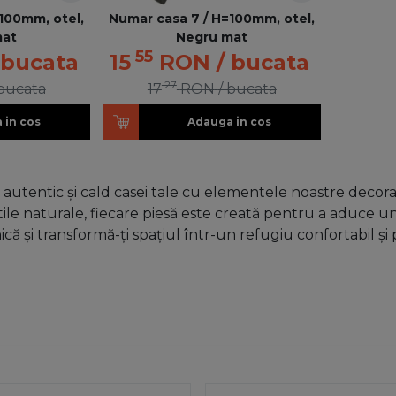
100mm, otel,
Numar casa 7 / H=100mm, otel,
mat
Negru mat
55
 bucata
15
RON
/ bucata
27
 bucata
17
RON
/ bucata
 in cos
Adauga in cos
tentic și cald casei tale cu elementele noastre decorativ
extile naturale, fiecare piesă este creată pentru a aduce u
că și transformă-ți spațiul într-un refugiu confortabil și 