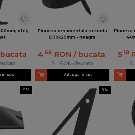
100mm, otel,
Pioneza ornamentala rotunda
Pioneza 
mat
D30x29mm - neagra
40x
66
18
 bucata
4
RON
/ bucata
5
17
 bucata
5
RON
/ bucata
5
 in cos
Adauga in cos
9%
9%