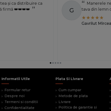
atea și ca distribuire ca
Manerele neg
G
 firmă 👑👑👑👑
tava din lemn 
Gavrilut Mirce
Informatii Utile
Plata Si Livrare
Formular retur
Cum cumpar
Despre noi
Metode de plata
Termeni si conditii
Livrare
Politica de garantie si
Confidentialitate