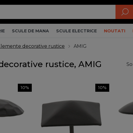
IE
SCULE DE MANA
SCULE ELECTRICE
NOUTATI
lemente decorative rustice
AMIG
ecorative rustice, AMIG
So
10%
10%