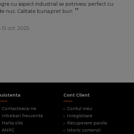
re cu aspect industrial se potrivesc perfect cu
de nuc. Calitate buna,pret bun
a
15 oct. 2025
Asistenta
Cont Client
Contacteaza-ne
Contul meu
Intrebari frecvente
Inregistrare
Harta site
Recuperare parola
ANPC
Istoric comenzi