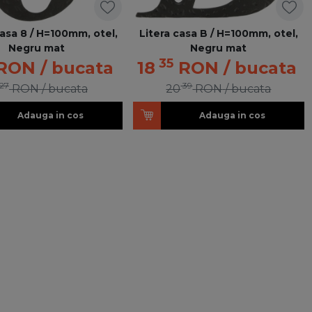
asa 8 / H=100mm, otel,
Litera casa B / H=100mm, otel,
Negru mat
Negru mat
35
RON
/ bucata
18
RON
/ bucata
27
39
RON
/ bucata
20
RON
/ bucata
Adauga in cos
Adauga in cos