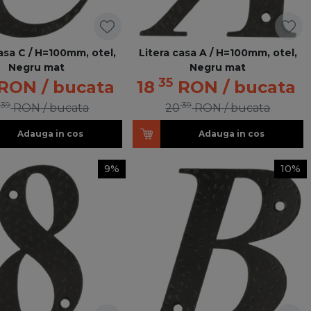
asa C / H=100mm, otel,
Litera casa A / H=100mm, otel,
Negru mat
Negru mat
35
RON
/ bucata
18
RON
/ bucata
39
39
RON
/ bucata
20
RON
/ bucata
Adauga in cos
Adauga in cos
9%
10%