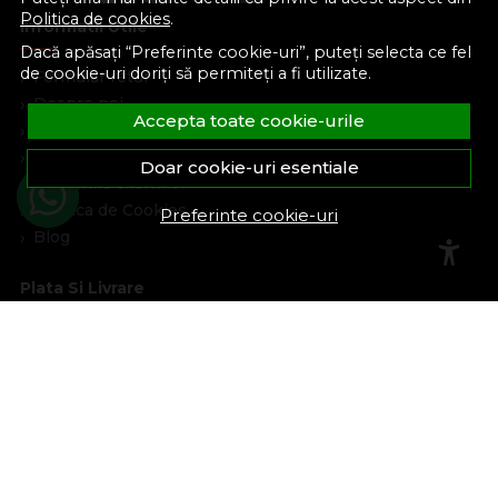
Politica de cookies
.
Informatii Utile
Dacă apăsați “Preferinte cookie-uri”, puteți selecta ce fel
de cookie-uri doriți să permiteți a fi utilizate.
Formular retur
Despre noi
Accepta toate cookie-urile
Termeni si conditii
Confidentialitate
Doar cookie-uri esentiale
Marturiile clientilor
Politica de Cookies
Preferinte cookie-uri
Blog
Plata Si Livrare
Cum cumpar
Metode de plata
Livrare
Politica de garantie si retururi
Program de loialitate
Asistenta