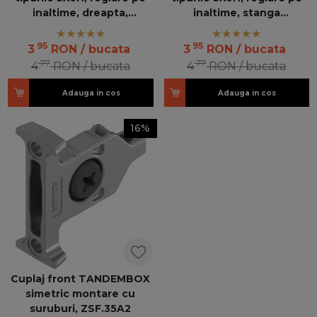
inaltime, dreapta,
inaltime, stanga
T51.1700.04KUPP R 100 OR
T51.1700.04KUPP L 100 OR
95
95
3
RON
/ bucata
3
RON
/ bucata
77
77
4
RON
/ bucata
4
RON
/ bucata
Adauga in cos
Adauga in cos
16%
Cuplaj front TANDEMBOX
simetric montare cu
suruburi, ZSF.35A2