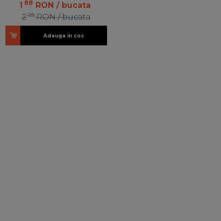
88
1
RON
/ bucata
25
2
RON
/ bucata
Adauga in cos