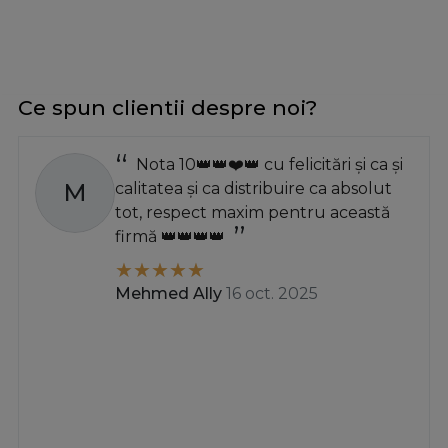
Ce spun clientii despre noi?
Nota 10👑👑❤️👑 cu felicitări și ca și
M
calitatea și ca distribuire ca absolut
tot, respect maxim pentru această
firmă 👑👑👑👑
Mehmed Ally
16 oct. 2025