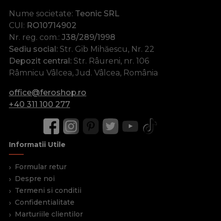
Nume societate:
Teonic SRL
CUI:
RO10714902
Nr. reg. com.:
J38/289/1998
Sediu social:
Str. Gib Mihăescu, Nr. 22
Depozit central:
Str. Râureni, nr. 106
Râmnicu Vâlcea, Jud. Vâlcea, România
office@feroshop.ro
+40 311 100 277
Informatii Utile
Formular retur
Despre noi
Termeni si conditii
Confidentialitate
Marturiile clientilor