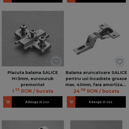
Placuta balama SALICE
Balama aruncatoare SALICE
H=3mm, eurosurub
pentru usi incadrate groase
premontat
max. 40mm, fara amortizare
73
38
Ni
1
RON
/ bucata
24
RON
/ bucata
Adauga in cos
Adauga in cos