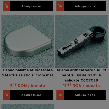
Adauga in cos
Adauga in cos
Capac balama aruncatoare
Balama aruncatoare SALICE
SALICE usa sticla, crom mat
pentru usi de STICLA
aplicate C6C7C39
16
87
3
RON
/ bucata
11
RON
/ bucata
Adauga in cos
Adauga in cos