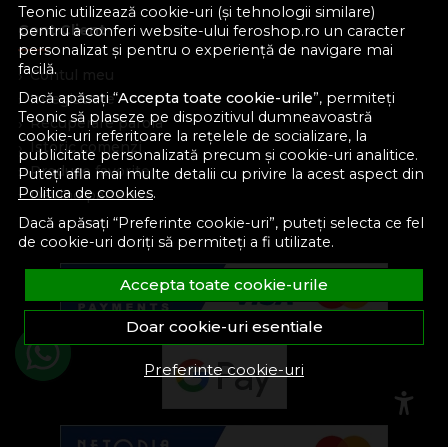
Teonic utilizează cookie-uri (și tehnologii similare)
Cont Client
pentru a conferi website-ului feroshop.ro un caracter
personalizat și pentru o experiență de navigare mai
facilă.
Contul meu
Dacă apăsați “
Accepta toate cookie-urile
”, permiteți
Inregistrare
Teonic să plaseze pe dispozitivul dumneavoastră
Recuperare parola
cookie-uri referitoare la rețelele de socializare, la
Istoric comenzi
publicitate personalizată precum și cookie-uri analitice.
Produse favorite
Puteți afla mai multe detalii cu privire la acest aspect din
Politica de cookies
.
Devino partener
Dacă apăsați “Preferinte cookie-uri”, puteți selecta ce fel
de cookie-uri doriți să permiteți a fi utilizate.
Accepta toate cookie-urile
Doar cookie-uri esentiale
Preferinte cookie-uri