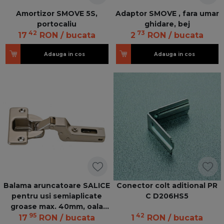
Amortizor SMOVE 5S,
Adaptor SMOVE , fara umar
portocaliu
ghidare, bej
42
73
17
RON
/ bucata
2
RON
/ bucata
Adauga in cos
Adauga in cos
Balama aruncatoare SALICE
Conector colt aditional PR
pentru usi semiaplicate
C D206HS5
groase max. 40mm, oala
95
42
40mm
17
RON
/ bucata
1
RON
/ bucata