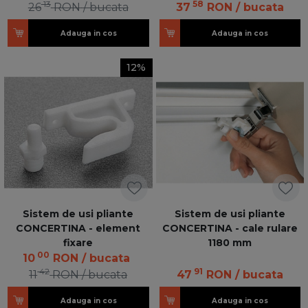
13
58
26
RON
/ bucata
37
RON
/ bucata
Adauga in cos
Adauga in cos
12%
Sistem de usi pliante
Sistem de usi pliante
CONCERTINA - element
CONCERTINA - cale rulare
fixare
1180 mm
00
10
RON
/ bucata
42
91
11
RON
/ bucata
47
RON
/ bucata
Adauga in cos
Adauga in cos