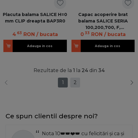
Placuta balama SALICE H=0
Capac acoperire brat
mm CLIP dreapta BAP3R0
balama SALICE SERIA
100,200,700, F,
63
33
neinscriptionat
4
RON
/ bucata
0
RON
/ bucata
Adauga in cos
Adauga in cos
Rezultate de la
1
la
24
din
34
1
2
Ce spun clientii despre noi?
Nota 10👑👑❤️👑 cu felicitări și ca și