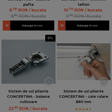
pafta
teflon
28
79
8
RON
/ bucata
10
RON
/ bucata
81
53
8
RON
/ bucata
11
RON
/ bucata
Adauga in cos
Adauga in cos
8%
Sistem de usi pliante
Sistem de usi pliante
CONCERTINA - balama
CONCERTINA - cale rulare
culisoare
880 mm
95
23
RON
/ bucata