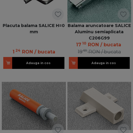
Placuta balama SALICE H=0
Balama aruncatoare SALICE
mm
Aluminu semiaplicata
C206G99
10
17
RON
/ bucata
24
59
1
RON
/ bucata
19
RON
/ bucata
Adauga in cos
Adauga in cos