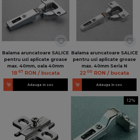
Balama aruncatoare SALICE
Balama aruncatoare SALICE
pentru usi aplicate groase
pentru usi aplicate groase
max. 40mm, oala 40mm
max. 40mm Seria N
67
00
18
RON
/ bucata
22
RON
/ bucata
Adauga in cos
Adauga in cos
12%