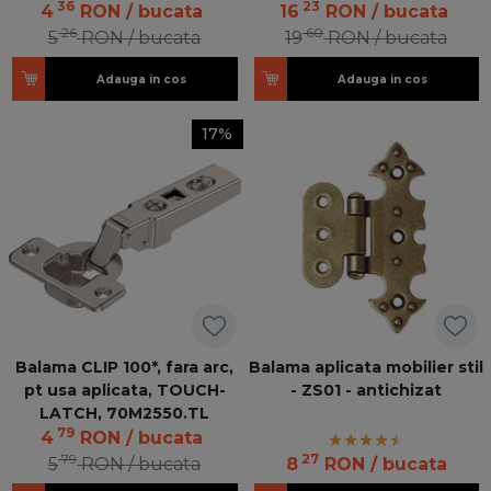
36
23
4
RON
/ bucata
16
RON
/ bucata
26
60
5
RON
/ bucata
19
RON
/ bucata
Adauga in cos
Adauga in cos
17%
Balama CLIP 100*, fara arc,
Balama aplicata mobilier stil
pt usa aplicata, TOUCH-
- ZS01 - antichizat
LATCH, 70M2550.TL
79
4
RON
/ bucata
79
27
5
RON
/ bucata
8
RON
/ bucata