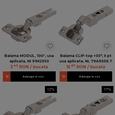
Balama MODUL, 100°, usa
Balama CLIP-top +30*, II pt
aplicata, NI 91M2550
usa aplicata, NI, 79A9556.T
43
67
3
RON
/ bucata
15
RON
/ bucata
Adauga in cos
Adauga in cos
12%
17%