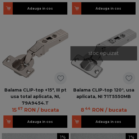
Adauga in cos
Adauga in cos
stoc epuizat
Balama CLIP-top +15*, III pt
Balama CLIP-top 120°, usa
usa total aplicata, NI,
aplicata, NI 71T5550MB
79A9454.T
67
44
15
RON
/ bucata
8
RON
/ bucata
Adauga in cos
Adauga in cos
1%
1%