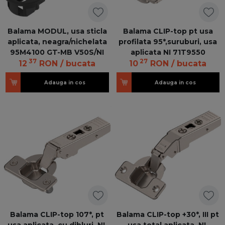
Balama MODUL, usa sticla
Balama CLIP-top pt usa
aplicata, neagra/nichelata
profilata 95*,suruburi, usa
95M4100 GT-MB V50S/NI
aplicata NI 71T9550
37
27
12
RON
/ bucata
10
RON
/ bucata
Adauga in cos
Adauga in cos
Balama CLIP-top 107*, pt
Balama CLIP-top +30*, III pt
usa aplicata, cu dibluri, NI,
usa total aplicata, NI,