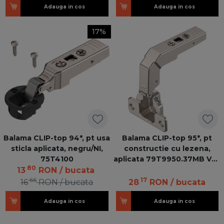
Adauga in cos
Adauga in cos
17%
Balama CLIP-top 94*, pt usa
Balama CLIP-top 95*, pt
sticla aplicata, negru/NI,
constructie cu lezena,
75T4100
aplicata 79T9950.37MB V50
80
NI
13
RON
/ bucata
66
17
16
RON
/ bucata
28
RON
/ bucata
Adauga in cos
Adauga in cos