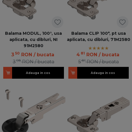
Balama MODUL, 100°, usa
Balama CLIP 100*, pt usa
aplicata, cu dibluri, NI
aplicata, cu dibluri, 71M2580
91M2580
50
81
3
RON
/ bucata
4
RON
/ bucata
98
81
3
RON
/ bucata
5
RON
/ bucata
Adauga in cos
Adauga in cos