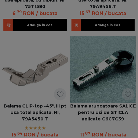
75T1580
79A9456.T
79
67
6
RON
/ bucata
15
RON
/ bucata
Adauga in cos
Adauga in cos
Balama CLIP-top -45*, III pt
Balama aruncatoare SALICE
usa total aplicata, NI,
pentru usi de STICLA
79A5450.T
aplicate C6C7C39
64
87
15
RON
/ bucata
11
RON
/ bucata