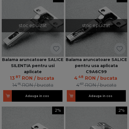
stoc epuizat
stoc epuizat
Balama aruncatoare SALICE
Balama aruncatoare SALICE
SILENTIA pentru usi
pentru usa aplicata
aplicate
C9A6C99
87
48
13
RON
/ bucata
4
RON
/ bucata
15
57
14
RON
/ bucata
4
RON
/ bucata
Adauga in cos
Adauga in cos
2%
2%