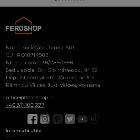
Nume societate:
Teonic SRL
CUI:
RO10714902
Nr. reg. com.:
J38/289/1998
Sediu social:
Str. Gib Mihăescu, Nr. 22
Depozit central:
Str. Râureni, nr. 106
Râmnicu Vâlcea, Jud. Vâlcea, România
office@feroshop.ro
+40 311 100 277
Informatii Utile