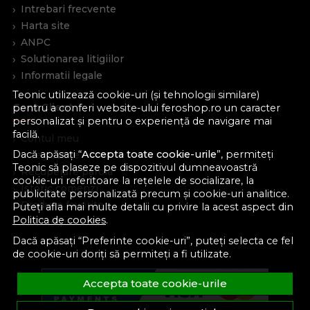
Intrebari frecvente
Harta site
ANPC
Solutionarea litigiilor
Informatii legale
Teonic utilizează cookie-uri (și tehnologii similare)
Cont Client
pentru a conferi website-ului feroshop.ro un caracter
personalizat și pentru o experiență de navigare mai
facilă.
Contul meu
Dacă apăsați “
Accepta toate cookie-urile
”, permiteți
Inregistrare
Teonic să plaseze pe dispozitivul dumneavoastră
Recuperare parola
cookie-uri referitoare la rețelele de socializare, la
Istoric comenzi
publicitate personalizată precum și cookie-uri analitice.
Produse favorite
Puteți afla mai multe detalii cu privire la acest aspect din
Politica de cookies
.
Devino partener
Dacă apăsați “Preferinte cookie-uri”, puteți selecta ce fel
de cookie-uri doriți să permiteți a fi utilizate.
Accepta toate cookie-urile