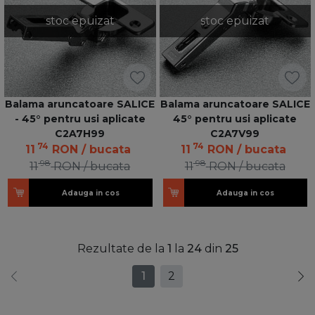
stoc epuizat
stoc epuizat
Balama aruncatoare SALICE
Balama aruncatoare SALICE
- 45° pentru usi aplicate
45° pentru usi aplicate
C2A7H99
C2A7V99
74
74
11
RON
/ bucata
11
RON
/ bucata
98
98
11
RON
/ bucata
11
RON
/ bucata
Adauga in cos
Adauga in cos
Rezultate de la
1
la
24
din
25
1
2