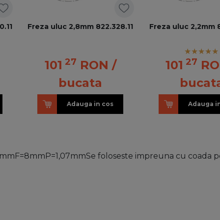
0.11
Freza uluc 2,8mm 822.328.11
Freza uluc 2,2mm 8
27
27
101
RON
/
101
RO
bucata
bucat
Adauga in cos
Adauga i
7,6mmF=8mmP=1,07mmSe foloseste impreuna cu coada pe