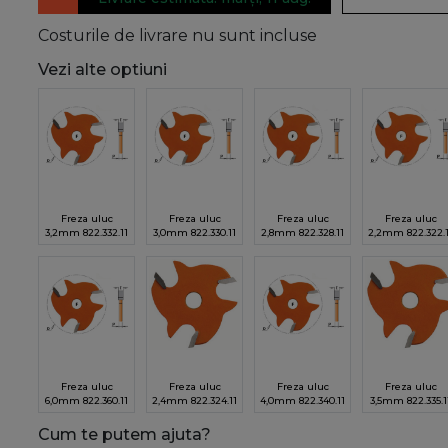
Costurile de livrare nu sunt incluse
Vezi alte optiuni
Freza uluc
Freza uluc
Freza uluc
Freza uluc
3,2mm 822.332.11
3,0mm 822.330.11
2,8mm 822.328.11
2,2mm 822.322.
Freza uluc
Freza uluc
Freza uluc
Freza uluc
6,0mm 822.360.11
2,4mm 822.324.11
4,0mm 822.340.11
3,5mm 822.335.1
Cum te putem ajuta?