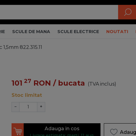
IE
SCULE DE MANA
SCULE ELECTRICE
NOUTATI
c 1,5mm 822.315.11
27
101
RON
/ bucata
(TVA inclus)
Stoc limitat
−
+
Adauga in cos
Adauga
Livrare estimata: marți, 11 aug.