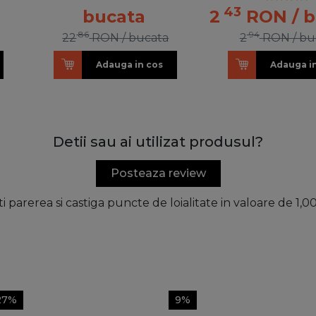
43
bucata
2
RON
/ 
86
94
22
RON
/ bucata
2
RON
/ bu
Adauga in cos
Adauga i
Detii sau ai utilizat produsul?
Posteaza review
ti parerea si castiga puncte de loialitate in valoare de 1,
27%
9%