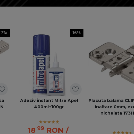
17%
16%
sa
Adeziv instant Mitre Apel
Placuta balama CLIP
ON
400ml+100gr
inaltare 0mm, ex
nichelata 173
99
18
RON
/