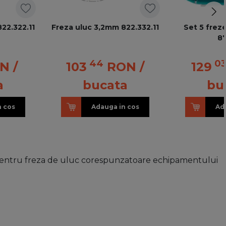
22.322.11
Freza uluc 3,2mm 822.332.11
Set 5 frez
8
44
0
N
/
103
RON
/
129
a
bucata
bu
n cos
Adauga in cos
Ad
ntru freza de uluc corespunzatoare echipamentului