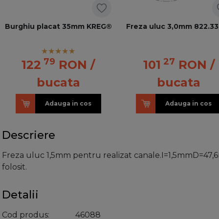
Burghiu placat 35mm KREG®
Freza uluc 3,0mm 822.33
79
27
122
RON
/
101
RON
/
bucata
bucata
Adauga in cos
Adauga in cos
Descriere
Freza uluc 1,5mm pentru realizat canale.I=1,5mmD=4
folosit.
Detalii
Cod produs
46088