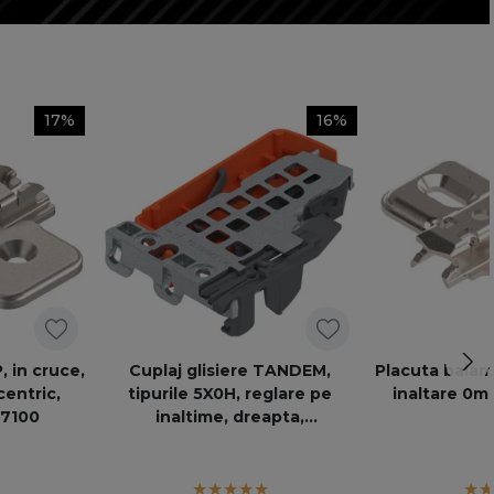
17%
16%
, in cruce,
Cuplaj glisiere TANDEM,
Placuta balama
centric,
tipurile 5X0H, reglare pe
inaltare 0m
H7100
inaltime, dreapta,
T51.1700.04KUPP R 100 OR