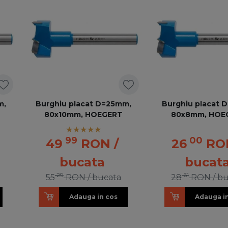
m,
Burghiu placat D=25mm,
Burghiu placat 
80x10mm, HOEGERT
80x8mm, HOE
99
00
49
RON
/
26
RO
bucata
bucat
29
61
55
RON
/ bucata
28
RON
/ b
Adauga in cos
Adauga i