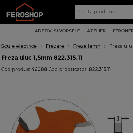
ADEZIVI SI VOPSELE
ATELIER
FERONER
Scule electrice
Frezare
Freze lemn
Freza ulu
Freza uluc 1,5mm 822.315.11
Cod produs:
46088
Cod producator:
822.315.11