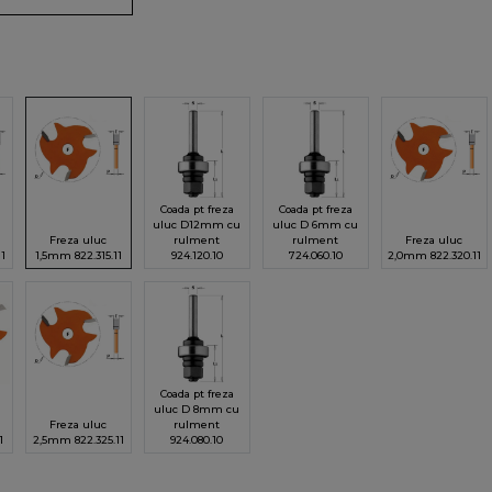
Coada pt freza
Coada pt freza
uluc D12mm cu
uluc D 6mm cu
Freza uluc
rulment
rulment
Freza uluc
11
1,5mm 822.315.11
924.120.10
724.060.10
2,0mm 822.320.11
Coada pt freza
uluc D 8mm cu
Freza uluc
rulment
1
2,5mm 822.325.11
924.080.10