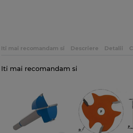
Iti mai recomandam si
Descriere
Detalii
C
Iti mai recomandam si