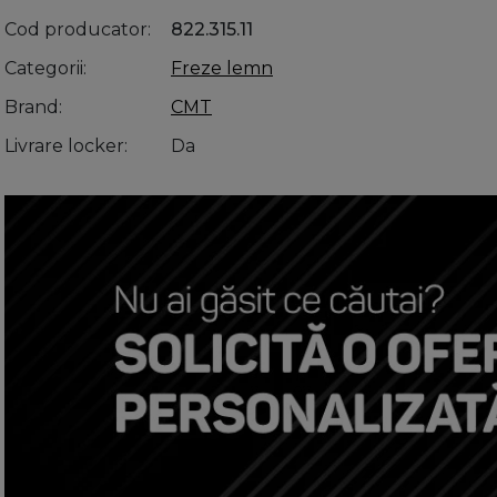
Cod producator
822.315.11
Categorii
Freze lemn
Brand
CMT
Livrare locker
Da