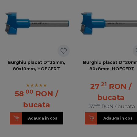
Burghiu placat D=35mm,
Burghiu placat D=20m
80x10mm, HOEGERT
80x8mm, HOEGERT
21
27
RON
/
00
58
RON
/
bucata
bucata
77
37
RON
/ bucata
Adauga in cos
Adauga in cos