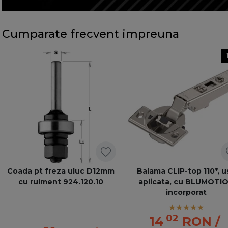
Cumparate frecvent impreuna
Coada pt freza uluc D12mm
Balama CLIP-top 110*, u
cu rulment 924.120.10
aplicata, cu BLUMOTI
incorporat
02
14
RON
/