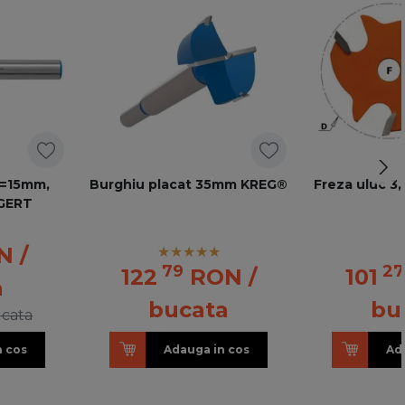
D=15mm,
Burghiu placat 35mm KREG®
Freza uluc 3
GERT
N
/
79
27
122
RON
/
101
a
bucata
bu
ucata
n cos
Adauga in cos
Ad