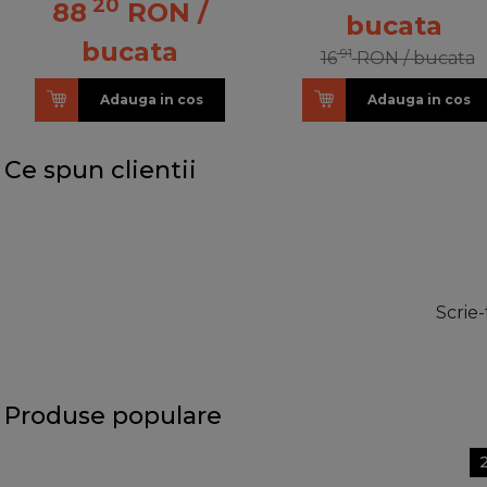
20
88
RON
/
bucata
bucata
91
16
RON
/ bucata
Adauga in cos
Adauga in cos
Ce spun clientii
Scrie-
Produse populare