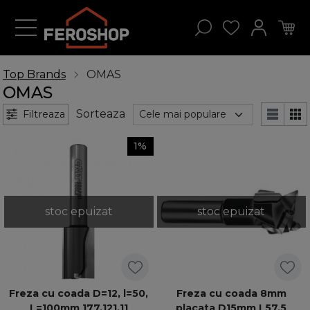
Top Brands
OMAS
OMAS
Sorteaza
Filtreaza
1%
stoc epuizat
stoc epuizat
Freza cu coada D=12, l=50,
Freza cu coada 8mm
L=100mm 177.121.11
placata D15mm L57.5