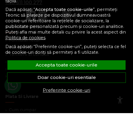
facilă.
+40 311 100 277
Dacă apăsați “
Accepta toate cookie-urile
”, permiteți
Teonic să plaseze pe dispozitivul dumneavoastră
cookie-uri referitoare la rețelele de socializare, la
publicitate personalizată precum și cookie-uri analitice.
Informatii Utile
Puteți afla mai multe detalii cu privire la acest aspect din
Politica de cookies
.
Formular retur
Dacă apăsați “Preferinte cookie-uri”, puteți selecta ce fel
Despre noi
de cookie-uri doriți să permiteți a fi utilizate.
Termeni si conditii
Confidentialitate
Accepta toate cookie-urile
Marturiile clientilor
Politica de Cookies
Doar cookie-uri esentiale
Blog
Preferinte cookie-uri
Plata Si Livrare
Cum cumpar
Metode de plata
Livrare
Politica de garantie si retururi