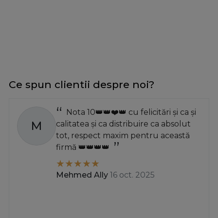
Ce spun clientii despre noi?
Nota 10👑👑❤️👑 cu felicitări și ca și
M
calitatea și ca distribuire ca absolut
tot, respect maxim pentru această
firmă 👑👑👑👑
Mehmed Ally
16 oct. 2025