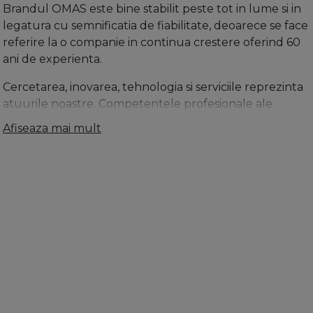
Brandul OMAS este bine stabilit peste tot in lume si in
legatura cu semnificatia de fiabilitate, deoarece se face
referire la o companie in continua crestere oferind 60
ani de experienta.
Cercetarea, inovarea, tehnologia si serviciile reprezinta
atuurile noastre. Competentele profesionale ale
personalului si utilizarea de masini de inalta tehnologie
Afiseaza mai mult
sunt instrumentele noastre.