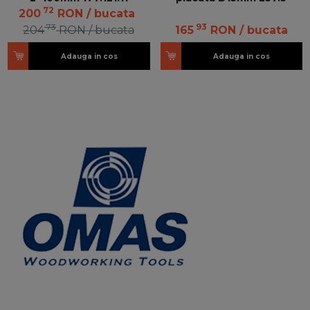
72
200
RON
/ bucata
73
93
204
RON
/ bucata
165
RON
/ bucata
Adauga in cos
Adauga in cos