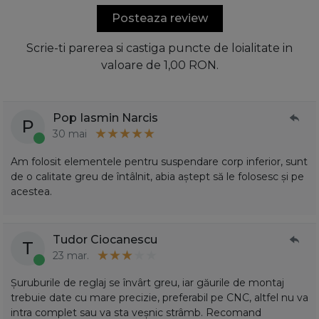
Posteaza review
Scrie-ti parerea si castiga puncte de loialitate in
valoare de 1,00 RON.
Pop Iasmin Narcis
P
30 mai
Am folosit elementele pentru suspendare corp inferior, sunt
de o calitate greu de întâlnit, abia aștept să le folosesc și pe
acestea.
Tudor Ciocanescu
T
23 mar.
Șuruburile de reglaj se învârt greu, iar găurile de montaj
trebuie date cu mare precizie, preferabil pe CNC, altfel nu va
intra complet sau va sta veșnic strâmb. Recomand