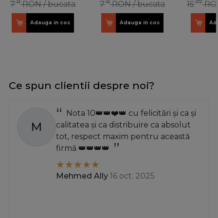
11
11
77
7
RON
/ bucata
7
RON
/ bucata
15
RO
Adauga in cos
Adauga in cos
Ad
Ce spun clientii despre noi?
Nota 10👑👑❤️👑 cu felicitări și ca și
M
calitatea și ca distribuire ca absolut
tot, respect maxim pentru această
firmă 👑👑👑👑
Mehmed Ally
16 oct. 2025