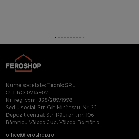
Nume societate:
Teonic SRL
CUI:
RO10714902
Nr. reg. com.:
J38/289/1998
Sediu social:
Str. Gib Mihăescu, Nr. 22
Depozit central:
Str. Râureni, nr. 106
Râmnicu Vâlcea, Jud. Vâlcea, România
office@feroshop.ro