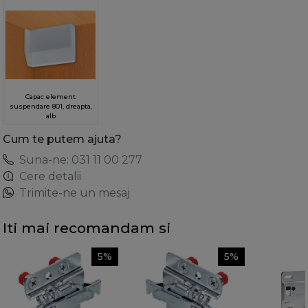
Capac element
suspendare 801, dreapta,
alb
Cum te putem ajuta?
Suna-ne: 031 11 00 277
Cere detalii
Trimite-ne un mesaj
Iti mai recomandam si
5%
5%