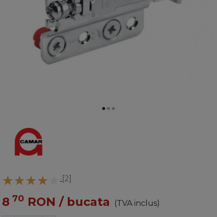
[2]
70
8
RON
/ bucata
(TVA inclus)