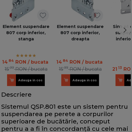
Element suspendare
Element suspendare
Sina pt 
807 corp inferior,
807 corp inferior,
suspen
stanga
dreapta
inferio
84
84
14
RON
/ bucata
14
RON
/ bucata
77
77
13
15
RON
/ bucata
15
RON
/ bucata
21
RO
Adauga in cos
Adauga in cos
Ad
Descriere
Sistemul QSP.801 este un sistem pentru
suspendarea pe perete a corpurilor
superioare de bucătărie, conceput
pentru a a fi în concordanță cu cele mai