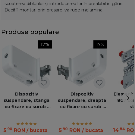
scoaterea diblurilor și introducerea lor în prealabil în găuri.
Dacă îl montați prin presare, va rupe melamina.
Produse populare
17%
17%
Dispozitiv
Dispozitiv
Element 
suspendare, stanga
suspendare, dreapta
807 cor
cu fixare cu surub -
cu fixare cu surub -
st
Alb 48N0510.03S.AUF
Alb 48N0510.02S.AUF
R250 W
R250 W
90
90
84
5
RON
/ bucata
5
RON
/ bucata
14
RO