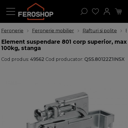
Feronerie
Feronerie mobilier
Rafturi si polite
E
Element suspendare 801 corp superior, max
100kg, stanga
Cod produs:
49562
Cod producator:
QSS.80122Z1INSX