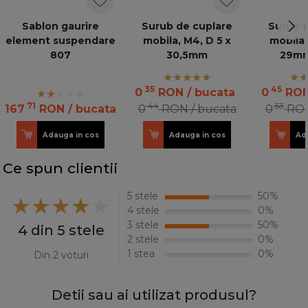
Sablon gaurire
Surub de cuplare
Surub d
element suspendare
mobila, M4, D 5 x
mobila,
807
30,5mm
29mm
35
45
0
RON
/ bucata
0
RO
71
44
53
167
RON
/ bucata
0
RON
/ bucata
0
RO
Adauga in cos
Adauga in cos
Ad
Ce spun clientii
5 stele
50%
4 stele
0%
3 stele
50%
4 din 5 stele
2 stele
0%
1 stea
0%
Din 2 voturi
Detii sau ai utilizat produsul?