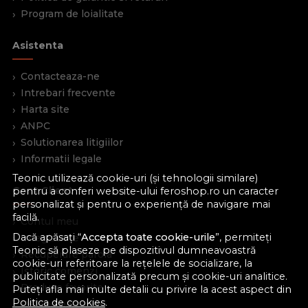
Program de loialitate
Asistenta
Contacteaza-ne
Intrebari frecvente
Harta site
ANPC
Solutionarea litigiilor
Informatii legale
Teonic utilizează cookie-uri (și tehnologii similare)
Cont Client
pentru a conferi website-ului feroshop.ro un caracter
personalizat și pentru o experiență de navigare mai
facilă.
Contul meu
Dacă apăsați “
Accepta toate cookie-urile
”, permiteți
Inregistrare
Teonic să plaseze pe dispozitivul dumneavoastră
Recuperare parola
cookie-uri referitoare la rețelele de socializare, la
Istoric comenzi
publicitate personalizată precum și cookie-uri analitice.
Produse favorite
Puteți afla mai multe detalii cu privire la acest aspect din
Politica de cookies
.
Devino partener