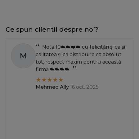
Ce spun clientii despre noi?
Nota 10👑👑❤️👑 cu felicitări și ca și
M
calitatea și ca distribuire ca absolut
tot, respect maxim pentru această
firmă 👑👑👑👑
Mehmed Ally
16 oct. 2025