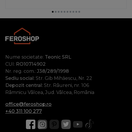
Nume societate:
Teonic SRL
CUI:
RO10714902
Nr. reg. com.:
J38/289/1998
Sediu social:
Str. Gib Mihăescu, Nr. 22
Depozit central:
Str. Râureni, nr. 106
Râmnicu Vâlcea, Jud. Vâlcea, România
office@feroshop.ro
+40 311 100 277