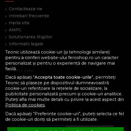
Contacteaza-ne
Intrebari frecvente
Harta site
ANPC
Solutionarea litigiilor
Informatii legale
Teonic utilizează cookie-uri (și tehnologii similare)
Cont Client
pentru a conferi website-ului feroshop.ro un caracter
personalizat și pentru o experiență de navigare mai
facilă.
Contul meu
Dacă apăsați “
Accepta toate cookie-urile
”, permiteți
Inregistrare
Teonic să plaseze pe dispozitivul dumneavoastră
Recuperare parola
cookie-uri referitoare la rețelele de socializare, la
Istoric comenzi
publicitate personalizată precum și cookie-uri analitice.
Produse favorite
Puteți afla mai multe detalii cu privire la acest aspect din
Politica de cookies
.
Devino partener
Dacă apăsați “Preferinte cookie-uri”, puteți selecta ce fel
de cookie-uri doriți să permiteți a fi utilizate.