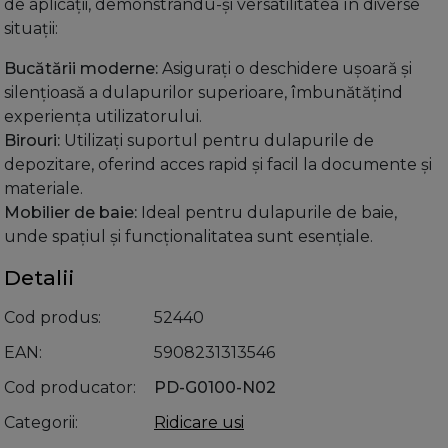
de aplicații, demonstrându-și versatilitatea în diverse
situații:
Bucătării moderne:
Asigurați o deschidere ușoară și
silențioasă a dulapurilor superioare, îmbunătățind
experiența utilizatorului.
Birouri:
Utilizați suportul pentru dulapurile de
depozitare, oferind acces rapid și facil la documente și
materiale.
Mobilier de baie:
Ideal pentru dulapurile de baie,
unde spațiul și funcționalitatea sunt esențiale.
Detalii
Cod produs
52440
EAN
5908231313546
Cod producator
PD-G0100-N02
Categorii
Ridicare usi