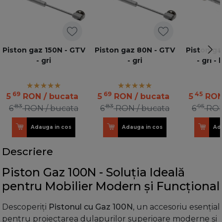
Piston gaz 150N - GTV
Piston gaz 80N - GTV
Piston ga
- gri
- gri
- gri -
69
69
45
5
RON
/ bucata
5
RON
/ bucata
5
RO
83
83
95
6
RON
/ bucata
6
RON
/ bucata
6
RO
Adauga in cos
Adauga in cos
Ad
Descriere
Piston Gaz 100N - Soluția Ideală
pentru Mobilier Modern și Funcțional
Descoperiți
Pistonul cu Gaz 100N
, un accesoriu esențial
pentru proiectarea dulapurilor superioare moderne și