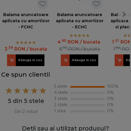
Balama aruncatoare
Balama aruncatoare
Balama a
aplicata cu amortizor
aplicata cu amortizor
aplicata 
- FCHC
- ECHC
si plac
65
01
4
RON
/ bucata
1
RO
39
73
86
3
RON
/ bucata
6
RON
/ bucata
1
RO
Adauga in cos
Adauga in cos
Ad
Ce spun clientii
5 stele
100%
4 stele
0%
3 stele
0%
5 din 5 stele
2 stele
0%
1 stea
0%
Din 2 voturi
Detii sau ai utilizat produsul?