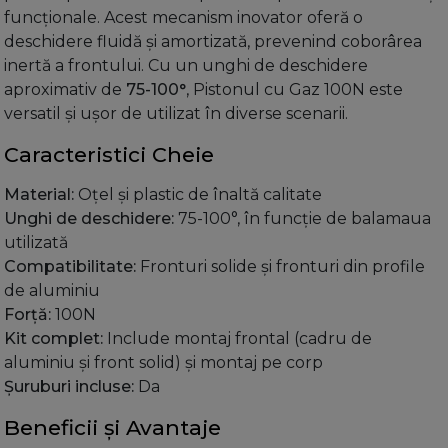
funcționale. Acest mecanism inovator oferă o
deschidere fluidă și amortizată, prevenind coborârea
inertă a frontului. Cu un unghi de deschidere
aproximativ de
75-100°
, Pistonul cu Gaz 100N este
versatil și ușor de utilizat în diverse scenarii.
Caracteristici Cheie
Material:
Oțel și plastic de înaltă calitate
Unghi de deschidere:
75-100°, în funcție de balamaua
utilizată
Compatibilitate:
Fronturi solide și fronturi din profile
de aluminiu
Forță:
100N
Kit complet:
Include montaj frontal (cadru de
aluminiu și front solid) și montaj pe corp
Șuruburi incluse:
Da
Beneficii și Avantaje