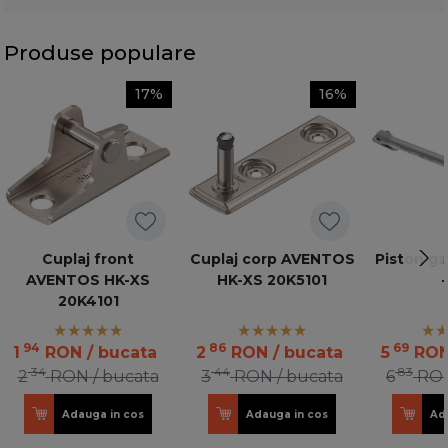
Produse populare
17%
16%
Cuplaj front
Cuplaj corp AVENTOS
Piston ga
AVENTOS HK-XS
HK-XS 20K5101
-
20K4101
94
86
69
1
RON
/ bucata
2
RON
/ bucata
5
RO
34
44
83
2
RON
/ bucata
3
RON
/ bucata
6
RO
Adauga in cos
Adauga in cos
Ad