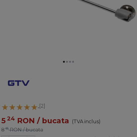
[2]
24
5
RON
/ bucata
(TVA inclus)
15
8
RON
/ bucata