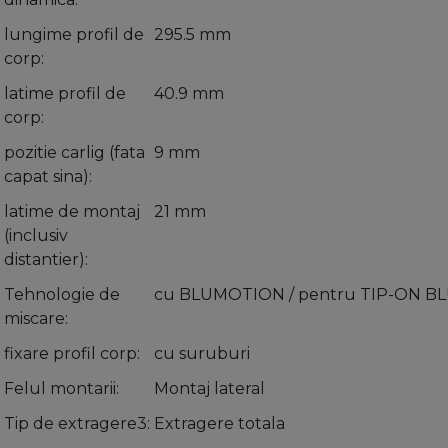
lungime profil de
295.5 mm
corp
latime profil de
40.9 mm
corp
pozitie carlig (fata
9 mm
capat sina)
latime de montaj
21 mm
(inclusiv
distantier)
Tehnologie de
cu BLUMOTION / pentru TIP-ON 
miscare
fixare profil corp
cu suruburi
Felul montarii
Montaj lateral
Tip de extragere3
Extragere totala