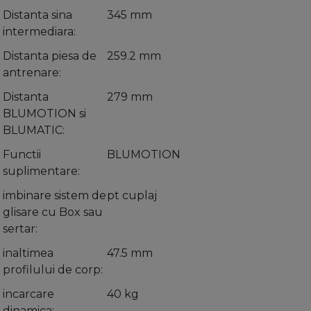
Distanta sina
345 mm
intermediara
Distanta piesa de
259.2 mm
antrenare
Distanta
279 mm
BLUMOTION si
BLUMATIC
Functii
BLUMOTION
suplimentare
imbinare sistem de
pt cuplaj
glisare cu Box sau
sertar
inaltimea
47.5 mm
profilului de corp
incarcare
40 kg
dinamica