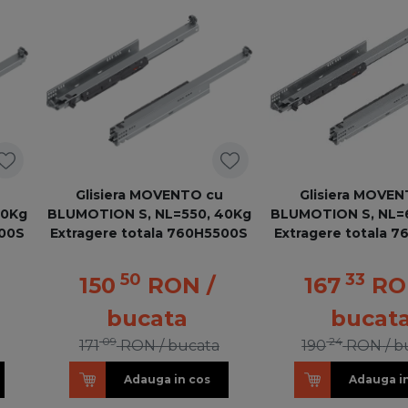
Glisiera MOVENTO cu
Glisiera MOVE
40Kg
BLUMOTION S, NL=550, 40Kg
BLUMOTION S, NL=
000S
Extragere totala 760H5500S
Extragere totala 
50
33
150
RON
/
167
RO
bucata
bucat
09
24
171
RON
/ bucata
190
RON
/ b
Adauga in cos
Adauga i