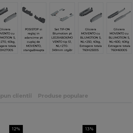
Glisiera
POSISTOP si
Set TIP-ON
Glisiera
Glisiera
VENTO cu
reglaj in
Blumotion pt
MOVENTO cu
MOVENTO cu
MOTION S,
adancime pt
LEGRABOX/MO
BLUMOTION S,
BLUMOTION S,
270, 40kg,
cuplaj de
VENTO tip S1,
NL=250, 40kg,
NL=600, 40Kg
agere totala
MOVENTO,
NL=270-
Extragere totala
Extragere totala
60H2700S
stanga/dreapta
349mm stg/dr
760H2500S
760H6000S
pun clientii
Produse populare
12%
13%