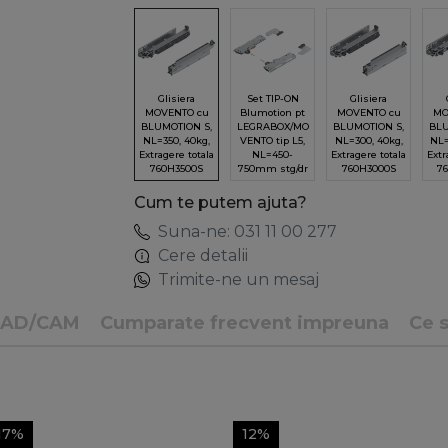
Glisiera
Set TIP-ON
Glisiera
MOVENTO cu
Blumotion pt
MOVENTO cu
MO
BLUMOTION S,
LEGRABOX/MO
BLUMOTION S,
BLU
NL=350, 40kg,
VENTO tip L5,
NL=300, 40kg,
NL=
Extragere totala
NL=450-
Extragere totala
Extr
760H3500S
750mm stg/dr
760H3000S
7
Cum te putem ajuta?
Suna-ne: 031 11 00 277
Cere detalii
Trimite-ne un mesaj
CAD/CAM
Cumparate frecvent impreuna
Ce s
17%
12%