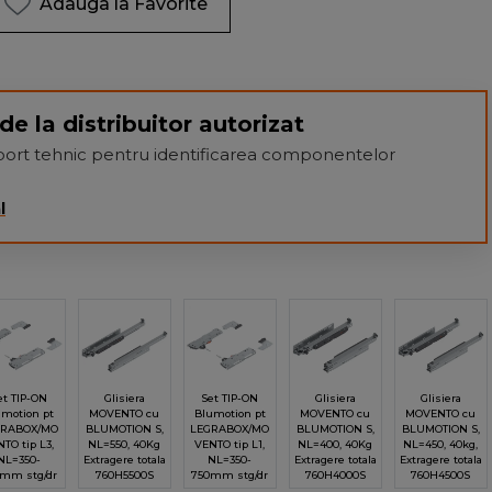
Adauga la Favorite
de la distribuitor autorizat
suport tehnic pentru identificarea componentelor
l
et TIP-ON
Glisiera
Set TIP-ON
Glisiera
Glisiera
umotion pt
MOVENTO cu
Blumotion pt
MOVENTO cu
MOVENTO cu
GRABOX/MO
BLUMOTION S,
LEGRABOX/MO
BLUMOTION S,
BLUMOTION S,
TO tip L3,
NL=550, 40Kg
VENTO tip L1,
NL=400, 40Kg
NL=450, 40kg,
NL=350-
Extragere totala
NL=350-
Extragere totala
Extragere totala
mm stg/dr
760H5500S
750mm stg/dr
760H4000S
760H4500S