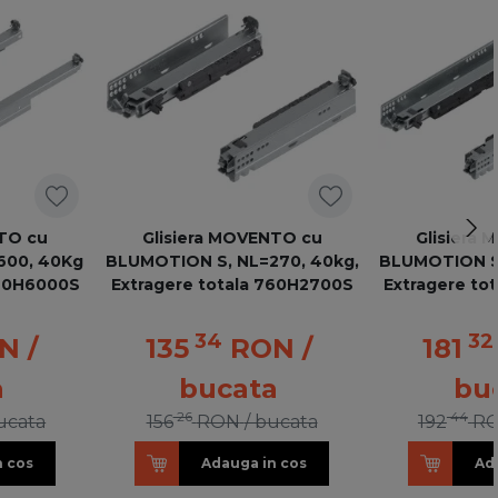
NTO cu
Glisiera MOVENTO cu
Glisiera
600, 40Kg
BLUMOTION S, NL=270, 40kg,
BLUMOTION S,
760H6000S
Extragere totala 760H2700S
Extragere to
34
32
N
/
135
RON
/
181
a
bucata
bu
26
44
ucata
156
RON
/ bucata
192
R
n cos
Adauga in cos
Ad