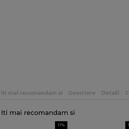
Iti mai recomandam si
Descriere
Detalii
Iti mai recomandam si
11%