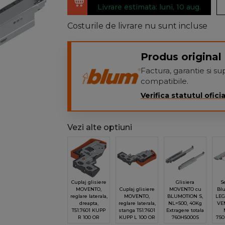
Livrare estimata: luni, 10 aug.
Costurile de livrare nu sunt incluse
Produs original 
Factura, garantie si 
compatibile.
Verifica statutul oficia
Vezi alte optiuni
Cuplaj glisiere
Glisiera
S
MOVENTO,
Cuplaj glisiere
MOVENTO cu
Bl
reglare laterala,
MOVENTO,
BLUMOTION S,
LE
dreapta,
reglare laterala,
NL=500, 40Kg
VEN
T51.7601 KUPP
stanga T51.7601
Extragere totala
R 100 OR
KUPP L 100 OR
760H5000S
750