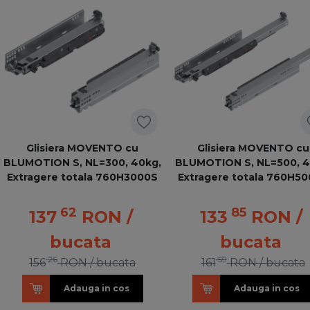
Glisiera MOVENTO cu
Glisiera MOVENTO cu
BLUMOTION S, NL=300, 40kg,
BLUMOTION S, NL=500, 
Extragere totala 760H3000S
Extragere totala 760H5
62
85
137
RON
/
133
RON
/
bucata
bucata
26
59
156
RON
/ bucata
161
RON
/ bucata
Adauga in cos
Adauga in cos