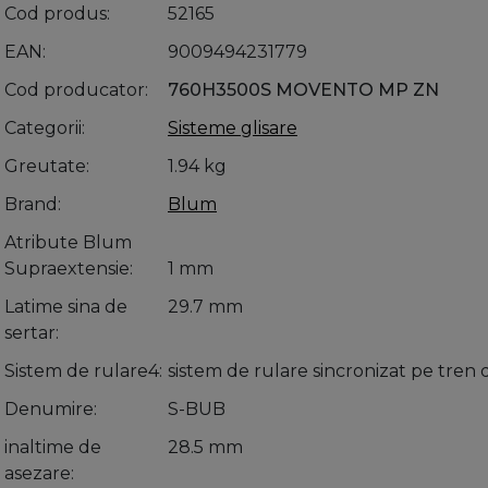
Cod produs
52165
EAN
9009494231779
Cod producator
760H3500S MOVENTO MP ZN
Categorii
Sisteme glisare
Greutate
1.94 kg
Brand
Blum
Atribute Blum
Supraextensie
1 mm
Latime sina de
29.7 mm
sertar
Sistem de rulare4
sistem de rulare sincronizat pe tren 
Denumire
S-BUB
inaltime de
28.5 mm
asezare