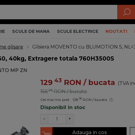
IE
SCULE DE MANA
SCULE ELECTRICE
NOUTATI
me glisare
Glisiera MOVENTO cu BLUMOTION S, NL=35
, 40kg, Extragere totala 760H3500S
NTO MP ZN
43
129
RON
/ bucata
(TVA in
26
156
RON
/ bucata
96
Cel mai mic pret:
128
RON
/ bucata
Disponibil in stoc
−
+
Adauga in cos