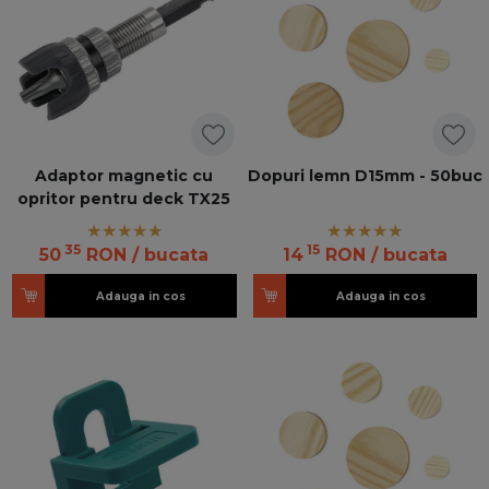
Adaptor magnetic cu
Dopuri lemn D15mm - 50buc
opritor pentru deck TX25
35
15
50
RON
/ bucata
14
RON
/ bucata
Adauga in cos
Adauga in cos