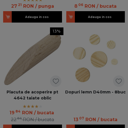
21
06
27
RON
/ punga
8
RON
/ bucata
Adauga in cos
Adauga in cos
13%
Placuta de acoperire pt
Dopuri lemn D40mm - 8buc
4642 taiate oblic
84
19
RON
/ bucata
86
07
22
RON
/ bucata
13
RON
/ bucata