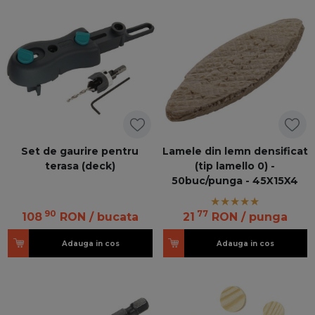
Set de gaurire pentru
Lamele din lemn densificat
terasa (deck)
(tip lamello 0) -
50buc/punga - 45X15X4
90
77
108
RON
/ bucata
21
RON
/ punga
Adauga in cos
Adauga in cos