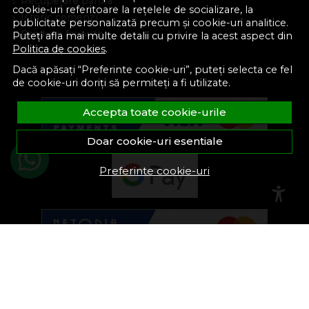
Recuperare parola
cookie-uri referitoare la rețelele de socializare, la
Istoric comenzi
publicitate personalizată precum și cookie-uri analitice.
Produse favorite
Puteți afla mai multe detalii cu privire la acest aspect din
Politica de cookies
.
Devino partener
Dacă apăsați “Preferinte cookie-uri”, puteți selecta ce fel
de cookie-uri doriți să permiteți a fi utilizate.
Accepta toate cookie-urile
Doar cookie-uri esentiale
Preferinte cookie-uri