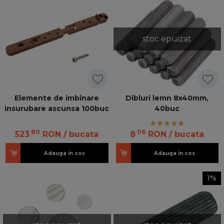
stoc epuizat
Elemente de imbinare
Dibluri lemn 8x40mm,
insurubare ascunsa 100buc
40buc
80
06
523
RON
/ bucata
8
RON
/ bucata
Adauga in cos
Adauga in cos
1%