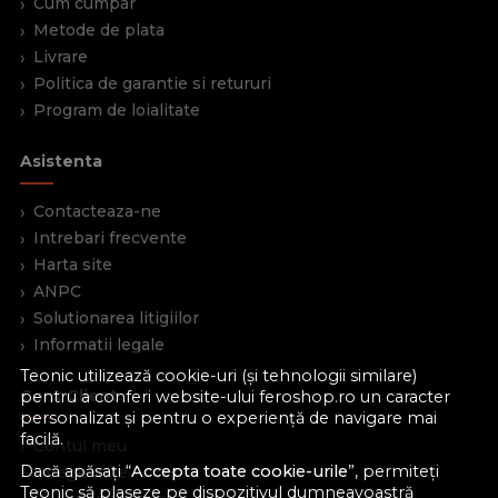
Cum cumpar
Metode de plata
Livrare
Politica de garantie si retururi
Program de loialitate
Asistenta
Contacteaza-ne
Intrebari frecvente
Harta site
ANPC
Solutionarea litigiilor
Informatii legale
Teonic utilizează cookie-uri (și tehnologii similare)
Cont Client
pentru a conferi website-ului feroshop.ro un caracter
personalizat și pentru o experiență de navigare mai
facilă.
Contul meu
Dacă apăsați “
Accepta toate cookie-urile
”, permiteți
Inregistrare
Teonic să plaseze pe dispozitivul dumneavoastră