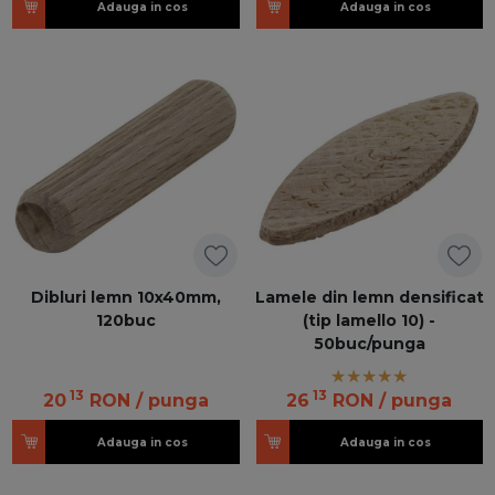
Adauga in cos
Adauga in cos
Dibluri lemn 10x40mm,
Lamele din lemn densificat
120buc
(tip lamello 10) -
50buc/punga
13
13
20
RON
/ punga
26
RON
/ punga
Adauga in cos
Adauga in cos