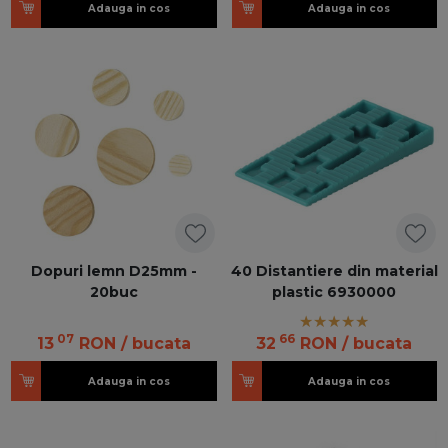
Adauga in cos
Adauga in cos
Dopuri lemn D25mm -
40 Distantiere din material
20buc
plastic 6930000
07
66
13
RON
/ bucata
32
RON
/ bucata
Adauga in cos
Adauga in cos