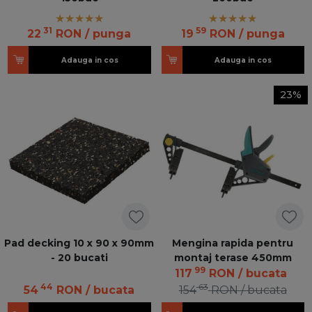
31
59
22
RON
/ punga
19
RON
/ punga
Adauga in cos
Adauga in cos
23%
Pad decking 10 x 90 x 90mm
Mengina rapida pentru
- 20 bucati
montaj terase 450mm
99
117
RON
/ bucata
44
63
54
RON
/ bucata
154
RON
/ bucata