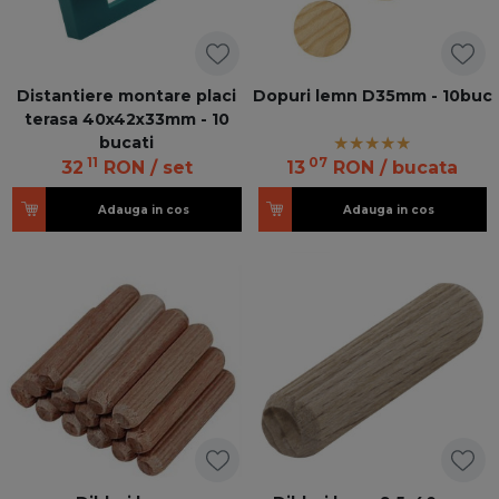
Distantiere montare placi
Dopuri lemn D35mm - 10buc
terasa 40x42x33mm - 10
bucati
11
07
32
RON
/ set
13
RON
/ bucata
Adauga in cos
Adauga in cos