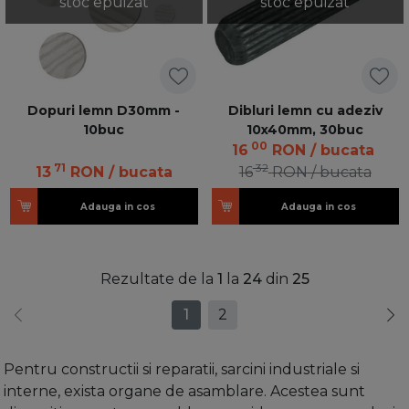
stoc epuizat
stoc epuizat
Dopuri lemn D30mm -
Dibluri lemn cu adeziv
10buc
10x40mm, 30buc
00
16
RON
/ bucata
71
32
13
RON
/ bucata
16
RON
/ bucata
Adauga in cos
Adauga in cos
Rezultate de la
1
la
24
din
25
1
2
Pentru constructii si reparatii, sarcini industriale si
interne, exista organe de asamblare. Acestea sunt