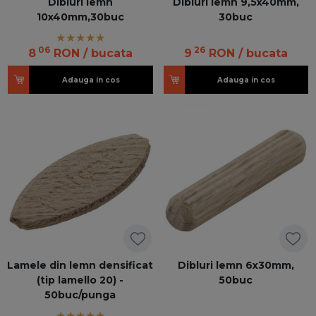
Dibluri lemn
Dibluri lemn 9,5x40mm,
10x40mm,30buc
30buc
06
26
8
RON
/ bucata
9
RON
/ bucata
Adauga in cos
Adauga in cos
Lamele din lemn densificat
Dibluri lemn 6x30mm,
(tip lamello 20) -
50buc
50buc/punga