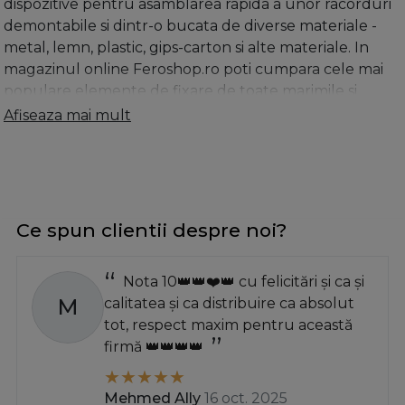
dispozitive pentru asamblarea rapida a unor racorduri
demontabile si dintr-o bucata de diverse materiale -
metal, lemn, plastic, gips-carton si alte materiale. In
magazinul online Feroshop.ro poti cumpara cele mai
populare elemente de fixare de toate marimile si
tipurile: dibluri, lamele de lemn, pene, placute de
Afiseaza mai mult
acoperire, distantiere, camasuieli de diferite marimi si
dimensiuni, pad decking, suruburi cu cap, ancore,
vinclu de imbinare, tija basculanta, set fixare oglinzi,
papuci grinda, papuci reazem, placi perforate banda,
diblu nailon cu surub, diblu metal cu cavitati, dibluri
Ce spun clientii despre noi?
din plastic cu expandare, dibluri din plastic expandabil,
dibluri din plastic cu expandare paralela, dibluri
Nota 10👑👑❤️👑 cu felicitări și ca și
pentru montaj rame, diblu metalic oscilobatant cu
M
calitatea și ca distribuire ca absolut
surub pentru gips-carton, diblu autofiletant pentru
tot, respect maxim pentru această
gips-carton, eurosuruburi din otel nichelat, agatatoare
firmă 👑👑👑👑
cu filet pentru lemn tip O, C si tip L, cleme de otel de
tip banda, elemente de imbinare pentru colt, benzi
perforate din otel
si multe altele. Cuiele sunt cel mai
Mehmed Ally
16 oct. 2025